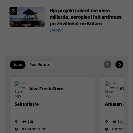
Një projekt sekret me vlerë
miliarda, aeroplani i së ardhmes
po zhvillohet në Britani
Evropa
Jobs
Real Estate
Viva Fresh Store
Viva F
Sektorist/e
Arkatar/e
Ferizaj
Ferizaj
31 Korrik 2026
31 Korrik 20