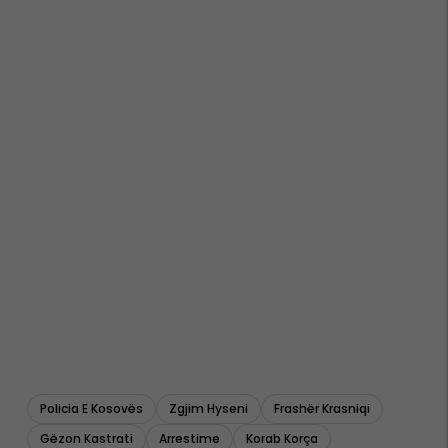
Policia E Kosovës
Zgjim Hyseni
Frashër Krasniqi
Gëzon Kastrati
Arrestime
Korab Korça