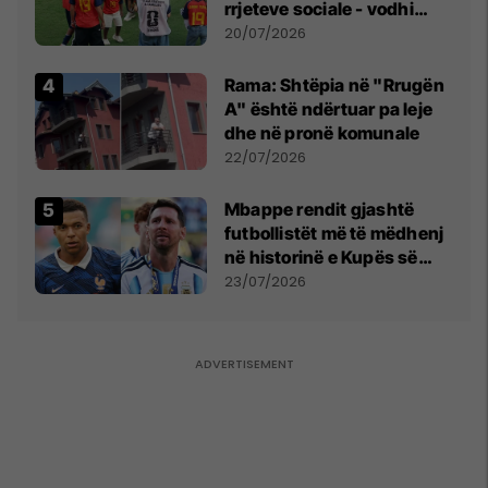
rrjeteve sociale - vodhi
vëmendjen pas finales së
20/07/2026
Kupës së Botës
Rama: Shtëpia në "Rrugën
A" është ndërtuar pa leje
dhe në pronë komunale
22/07/2026
Mbappe rendit gjashtë
futbollistët më të mëdhenj
në historinë e Kupës së
Botës, Messi mbetet i dyti
23/07/2026