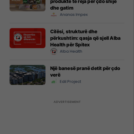
produkte të reja për çdo shije
dhe gatim
Ananas Impex
Cilësi, strukturë dhe
përkushtim: qasja që sjell Alba
Health për Spitex
Alba Health
Një banesë pranë detit për çdo
verë
Edil Project