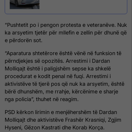
“Pushtetit po i pengon protesta e veteranëve. Nuk
ka arsyetim tjetër për mllefin e zellin për dhunë që
e përdorën sot.
“Aparatura shtetërore është vënë në funksion të
përndjekjes së opozitës. Arrestimi i Dardan
Molliqajt është i paligjshëm sepse ka shkelë
procedurat e kodit penal në fuqi. Arrestimi i
aktivistëve të tjerë pos që nuk ka arsyetim, është
bërë dhunshëm, me rrahje, kërcënime e sharje
nga policia”, thuhet në reagim.
PSD kërkon lirimin e menjëhershëm të Dardan
Molliqajt dhe aktivistëve Frashër Krasniqi, Zgjim
Hyseni, Gëzon Kastrati dhe Korab Korça.