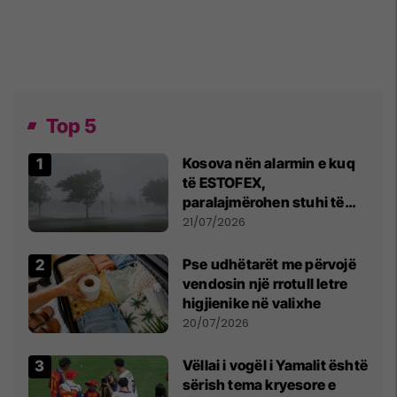
Top 5
Kosova nën alarmin e kuq
të ESTOFEX,
paralajmërohen stuhi të
fuqishme me breshër dhe
21/07/2026
erëra të forta
Pse udhëtarët me përvojë
vendosin një rrotull letre
higjienike në valixhe
20/07/2026
Vëllai i vogël i Yamalit është
sërish tema kryesore e