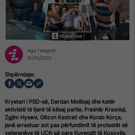
Nga
Telegrafi
16/06/2022
Kryetari i PSD-së, Dardan Molliqaj dhe katër
aktivistë të tjerë të kësaj partie, Frashër Krasniqi,
Zgjim Hyseni, Gëzon Kastrati dhe Korab Korça,
janë arrestuar sot pas përfundimit të protestët së
veteranëve të UÇK-së para Kuvendit të Kosovës.