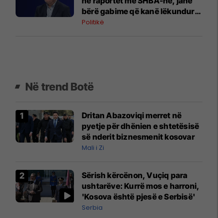
në raportet me SHBA-në, janë
bërë gabime që kanë lëkundur
besimin
Politikë
Në trend Botë
Dritan Abazoviqi merret në
pyetje për dhënien e shtetësisë
së nderit biznesmenit kosovar
Mali i Zi
Sërish kërcënon, Vuçiq para
ushtarëve: Kurrë mos e harroni,
'Kosova është pjesë e Serbisë'
Serbia