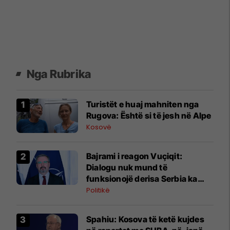
Nga Rubrika
Turistët e huaj mahniten nga
Rugova: Është si të jesh në Alpe
Kosovë
Bajrami i reagon Vuçiqit:
Dialogu nuk mund të
funksionojë derisa Serbia ka
pretendime territoriale
Politikë
Spahiu: Kosova të ketë kujdes