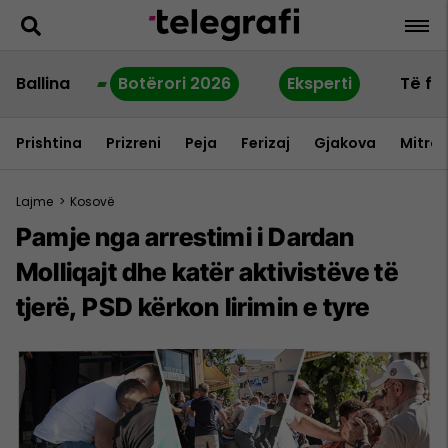
Ballina
Botërori 2026
Eksperti
Të fu
Prishtina
Prizreni
Peja
Ferizaj
Gjakova
Mitrov
Lajme
>
Kosovë
Pamje nga arrestimi i Dardan
Molliqajt dhe katër aktivistëve të
tjerë, PSD kërkon lirimin e tyre