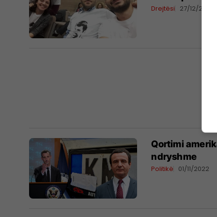
Drejtësi
27/12/2022
Qortimi amerik
ndryshme
Politikë
01/11/2022