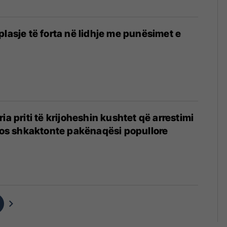
plasje të forta në lidhje me punësimet e
2
ia priti të krijoheshin kushtet që arrestimi
 mos shkaktonte pakënaqësi popullore