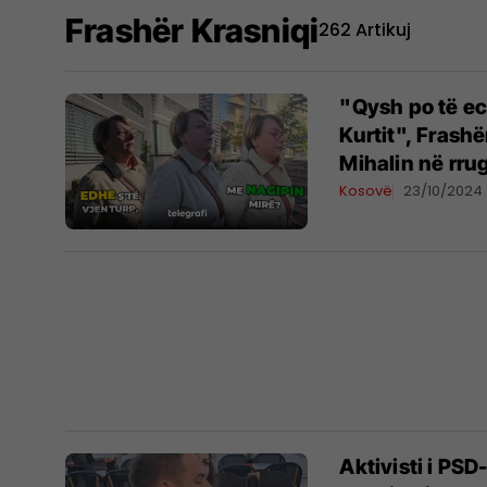
Frashër Krasniqi
262 Artikuj
"Qysh po të ec
Kurtit", Frashë
Mihalin në rru
Kosovë
23/10/2024
Aktivisti i PSD