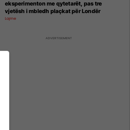
eksperimenton me qytetarët, pas tre
vjetësh i mbledh plaçkat për Londër
Lajme