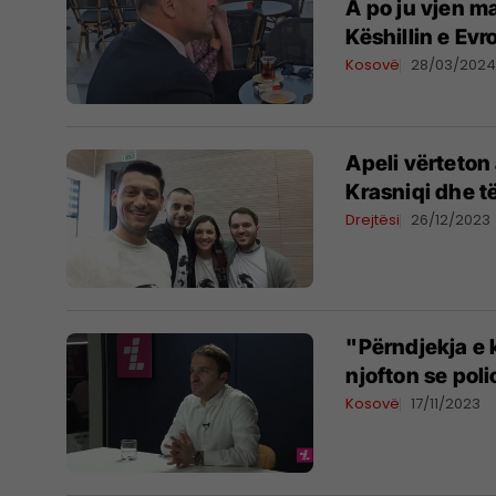
A po ju vjen m
Këshillin e Evr
Kosovë
28/03/202
Apeli vërteton
Krasniqi dhe të
Drejtësi
26/12/2023
"Përndjekja e 
njofton se poli
Kosovë
17/11/2023