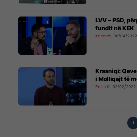
LVV – PSD, për
fundit në KEK
Kosovë
06/04/202
Krasniqi: Qever
i Molliqajt të
Politikë
02/02/2022
1