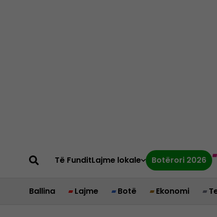
Të Fundit
Lajme lokale
Botërori 2026
Ballina
Lajme
Botë
Ekonomi
T