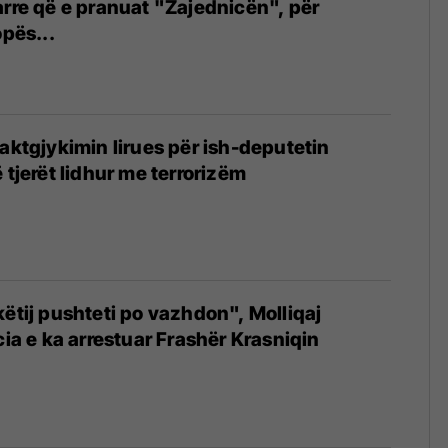
arre që e pranuat "Zajednicën", për
opës...
4
 aktgjykimin lirues për ish-deputetin
 tjerët lidhur me terrorizëm
këtij pushteti po vazhdon", Molliqaj
cia e ka arrestuar Frashër Krasniqin