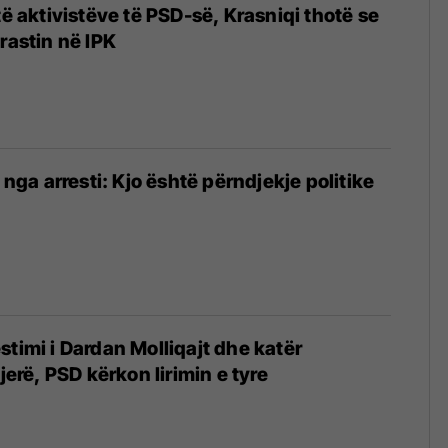
të aktivistëve të PSD-së, Krasniqi thotë se
rastin në IPK
t nga arresti: Kjo është përndjekje politike
stimi i Dardan Molliqajt dhe katër
tjerë, PSD kërkon lirimin e tyre