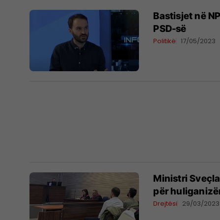
Bastisjet në NP
PSD-së
Politikë
17/05/2023
Ministri Sveçl
për huliganizë
Drejtësi
29/03/2023