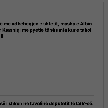
ë me udhëheqjen e shtetit, masha e Albin
r Krasniqi me pyetje të shumta kur e takoi
gë
-së i shkon në tavolinë deputetit të LVV-së: