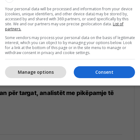
Your personal data will be processed and information from your device
(cookies, unique identifiers, and other device data) may be stored by,
accessed by and shared with 369 partners, or used specifically by this
site. We and our partners may use precise geolocation data.
List of
partners.
Some vendors may process your personal data on the basis of legitimate
interest, which you can object to by managing your options below. Look
for a link at the bottom of this page or in the site menu to manage or
withdraw consent in privacy and cookie settings.
Manage options
Consent
an për targat, analistët me pikëpamje të