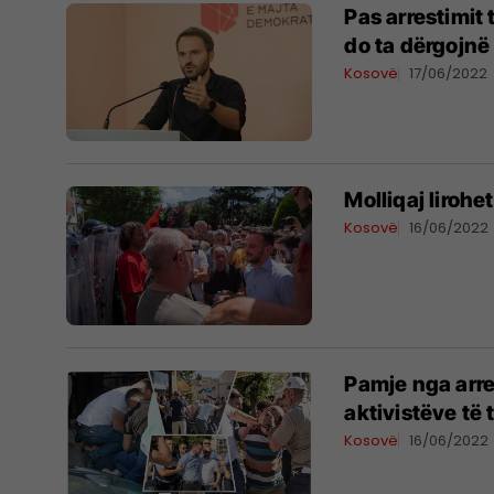
Pas arrestimit 
do ta dërgojnë 
Kosovë
17/06/2022
Molliqaj lirohe
Kosovë
16/06/2022
Pamje nga arre
aktivistëve të 
Kosovë
16/06/2022