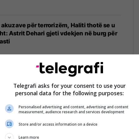
j akuzave për terrorizëm, Haliti thotë se u
t: Astrit Dehari gjeti vdekjen në burg për
asti
on Kurtit: Nuk ke të drejtë të flasësh për
 Deharit
Telegrafi asks for your consent to use your
personal data for the following purposes:
Personalised advertising and content, advertising and content
measurement, audience research and services development
Store and/or access information on a device
ashër Krasniqi dhe tjerët lirohen nga
orizëm
Learn more