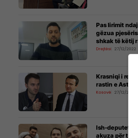
Pas lirimit nda
gëzua pjesërish
shkak të këtij r
Drejtësi
27/12/2022
Krasniqi i reag
rastin e Astrit
Kosovë
27/12/2022
Ish-deputeti Fr
akuza për terr