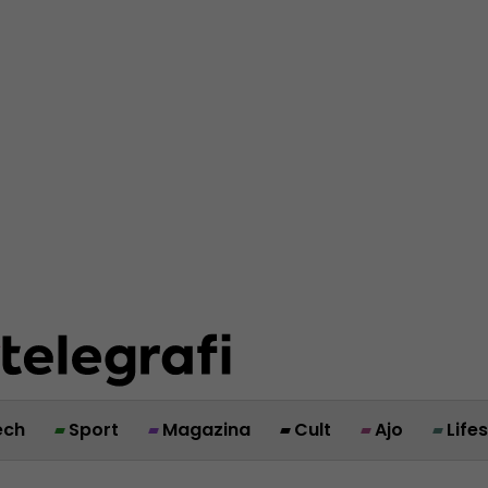
ech
Sport
Magazina
Cult
Ajo
Life