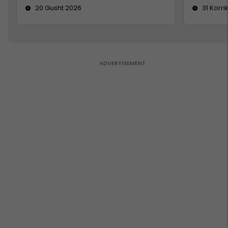
20 Gusht 2026
31 Korri