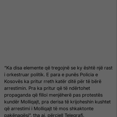
“Ka disa elemente që tregojnë se ky është një rast
i orkestruar politik. E para e punës Policia e
Kosovës ka pritur rreth katër ditë për të bërë
arrestimin. Pra ka pritur që të ndërtohet
propaganda që filloi menjëherë pas protestës
kundër Molliqajt, pra derisa të krijoheshin kushtet
që arrestimi i Molliqajt të mos shkaktonte
pakënaqësi”, tha ai, përcjell Telegrafi.