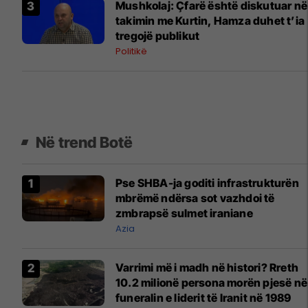
Mushkolaj: Çfarë është diskutuar në
takimin me Kurtin, Hamza duhet t’ia
tregojë publikut
Politikë
Në trend Botë
Pse SHBA-ja goditi infrastrukturën
mbrëmë ndërsa sot vazhdoi të
zmbrapsë sulmet iraniane
Azia
Varrimi më i madh në histori? Rreth
10.2 milionë persona morën pjesë në
funeralin e liderit të Iranit në 1989