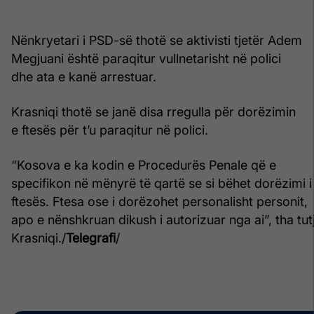
Nënkryetari i PSD-së thotë se aktivisti tjetër Adem
Megjuani është paraqitur vullnetarisht në polici
dhe ata e kanë arrestuar.
Krasniqi thotë se janë disa rregulla për dorëzimin
e ftesës për t’u paraqitur në polici.
“Kosova e ka kodin e Procedurës Penale që e
specifikon në mënyrë të qartë se si bëhet dorëzimi i
ftesës. Ftesa ose i dorëzohet personalisht personit,
apo e nënshkruan dikush i autorizuar nga ai”, tha tut
Krasniqi./
Telegrafi
/