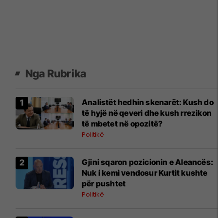
Nga Rubrika
Analistët hedhin skenarët: Kush do
të hyjë në qeveri dhe kush rrezikon
të mbetet në opozitë?
Politikë
Gjini sqaron pozicionin e Aleancës:
Nuk i kemi vendosur Kurtit kushte
për pushtet
Politikë