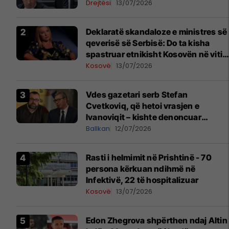
Drejtësi
13/07/2026
Deklaratë skandaloze e ministres së
qeverisë së Serbisë: Do ta kisha
spastruar etnikisht Kosovën në vitin
1998
Kosovë
13/07/2026
Vdes gazetari serb Stefan
Cvetkoviq, që hetoi vrasjen e
Ivanoviqit – kishte denoncuar
kërcënime ndaj vëllezërve Vuçiq
Ballkan
12/07/2026
Rasti i helmimit në Prishtinë - 70
persona kërkuan ndihmë në
Infektivë, 22 të hospitalizuar
Kosovë
13/07/2026
Edon Zhegrova shpërthen ndaj Altin