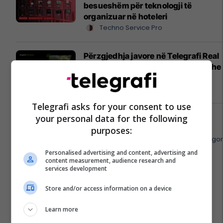
besueshëm për teknologji të
organizuar në hoteleri
Techno Service Pro
Përzgjedhja javore në Telegrafi Real
Estate: prona për banim, biznes dhe
investim
Telegrafi Real Estate
Telegrafi asks for your consent to use
APR mendon për ju, diasporë –
your personal data for the following
mirësevini në shtëpi!
purposes:
APR - Asistencë E Përgjithshme Rrugo
Personalised advertising and content, advertising and
content measurement, audience research and
services development
Store and/or access information on a device
Learn more