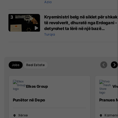
Azia
Kryeministri belg në siklet për shkak
të revolverit, dhuratë nga Erdogani -
detyrohet ta lërë në një bazë
ushtarake
Turqia
Jobs
Real Estate
Elkos Group
Vi
Punëtor në Depo
Pranues M
Xërxe
Kameni