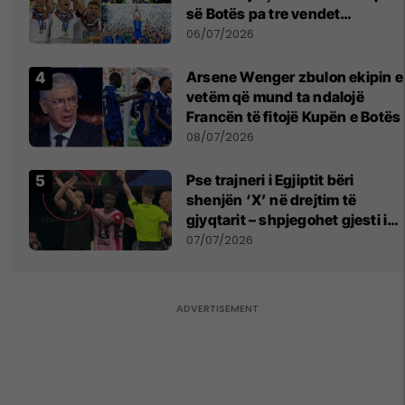
së Botës pa tre vendet
legjendare të futbollit
06/07/2026
Arsene Wenger zbulon ekipin e
vetëm që mund ta ndalojë
Francën të fitojë Kupën e Botës
08/07/2026
Pse trajneri i Egjiptit bëri
shenjën ‘X’ në drejtim të
gjyqtarit – shpjegohet gjesti i
pazakontë
07/07/2026