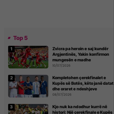
Top 5
Zvicra pa heroin e saj kundër
Argjentinës, Yakin konfirmon
mungesën e madhe
10/07/2026
Kompletohen çerekfinalet e
Kupës së Botës, këto janë datat
dhe oraret e ndeshjeve
08/07/2026
Kjo nuk ka ndodhur kurrë në
histori: Një çerekfinale e Kupës