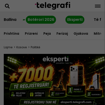
Ballina
Botërori 2026
Eksperti
Të fu
Prishtina
Prizreni
Peja
Ferizaj
Gjakova
Mitrov
Lajme
>
Kosove
>
Politikë