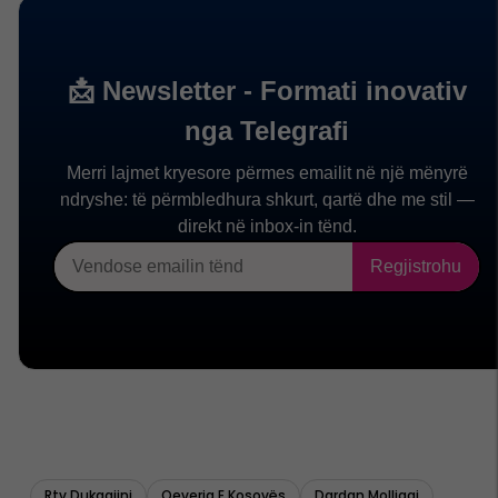
Rtv Dukagjini
Qeveria E Kosovës
Dardan Molliqaj