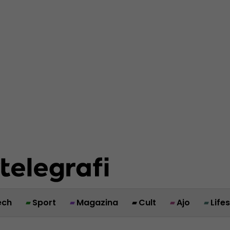
ech
Sport
Magazina
Cult
Ajo
Life