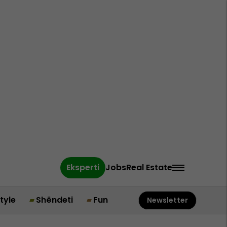
Eksperti
Jobs
Real Estate
style
Shëndeti
Fun
Newsletter