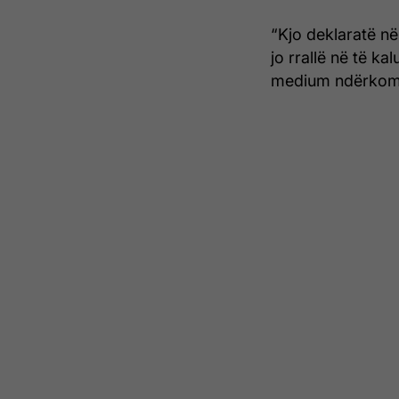
“Kjo deklaratë në
jo rrallë në të k
medium ndërkombë