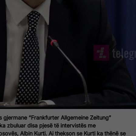
ës gjermane “Frankfurter Allgemeine Zeitung”
a zbuluar disa pjesë të intervistës me
osovës, Albin Kurti. Ai thekson se Kurti ka thënë se