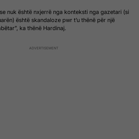
se nuk është nxjerrë nga konteksti nga gazetari (si
aluarën) është skandaloze pwr t’u thënë për një
tar”, ka thënë Hardinaj.