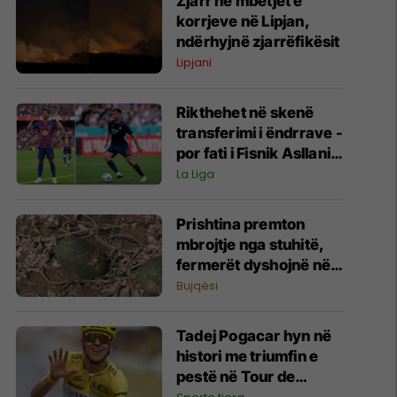
Zjarr në mbetjet e
korrjeve në Lipjan,
ndërhyjnë zjarrëfikësit
Lipjani
Rikthehet në skenë
transferimi i ëndrrave -
por fati i Fisnik Asllanit
vazhdon të varet nga
La Liga
Ferran Torres
Prishtina premton
mbrojtje nga stuhitë,
fermerët dyshojnë në
mbrojtjen nga breshëri
Bujqësi
Tadej Pogacar hyn në
histori me triumfin e
pestë në Tour de