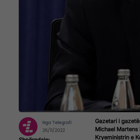
Gazetari i gazet
Nga
Telegrafi
Michael Martens k
26/11/2022
Kryeministrin e K