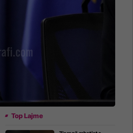
Top Lajme