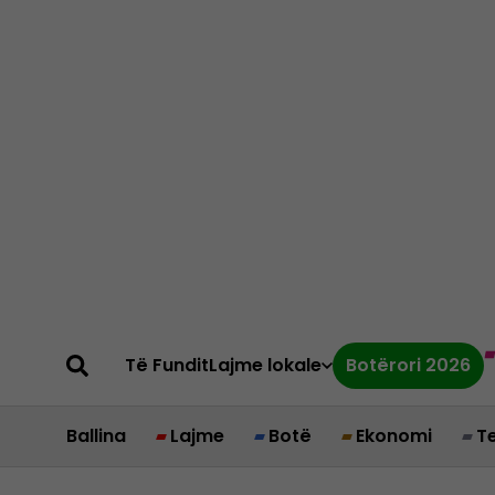
Të Fundit
Lajme lokale
Botërori 2026
Ballina
Lajme
Botë
Ekonomi
T