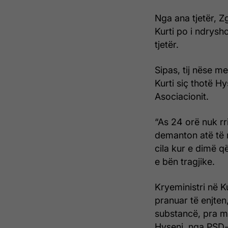
Nga ana tjetër, Z
Kurti po i ndrysh
tjetër.
Sipas, tij nëse m
Kurti siç thotë H
Asociacionit.
“As 24 orë nuk rr
demanton atë të 
cila kur e dimë q
e bën tragjike.
Kryeministri në 
pranuar të enjte
substancë, pra m
Hyseni, nga PSD-