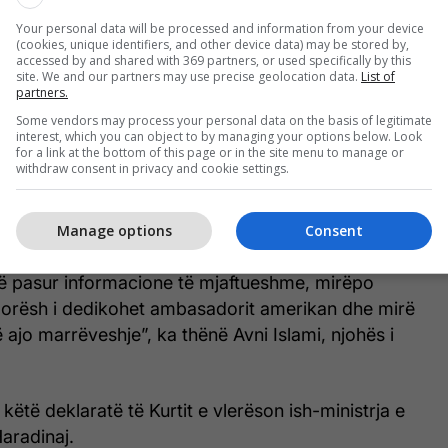
Kurtit po e vlerëson interesante eksperti i sigurisë
Your personal data will be processed and information from your device
(cookies, unique identifiers, and other device data) may be stored by,
accessed by and shared with 369 partners, or used specifically by this
site. We and our partners may use precise geolocation data.
List of
partners.
ucionet e sigurisë kanë kuptuar gjendjen,
Some vendors may process your personal data on the basis of legitimate
ton se ambasada amerikane mund të ketë pasur
interest, which you can object to by managing your options below. Look
for a link at the bottom of this page or in the site menu to manage or
esë.
withdraw consent in privacy and cookie settings.
ë zoti Kurti, të gjithë e kemi ditë se gjendja e
ë Kosovës ishte një gjendje jo e mirë dhe jo stabile.
Manage options
Consent
itucionet e sigurisë së Kosovës dhe kryeministri i
 pasur informacione të mjaftueshme, mirëpo
orësh i dedikohet ambasadorit amerikan dhe mirë
 ajo marrëveshje”, ka thënë Avni Islami, njohës i
këtë deklaratë të Kurtit e vlerëson ish-ministrja e
aradinaj.