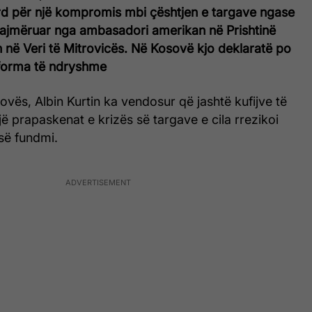
rd për një kompromis mbi çështjen e targave ngase
aralajmëruar nga ambasadori amerikan në Prishtinë
n në Veri të Mitrovicës. Në Kosovë kjo deklaratë po
 forma të ndryshme
sovës, Albin Kurtin ka vendosur që jashtë kufijve të
ë prapaskenat e krizës së targave e cila rrezikoi
 së fundmi.