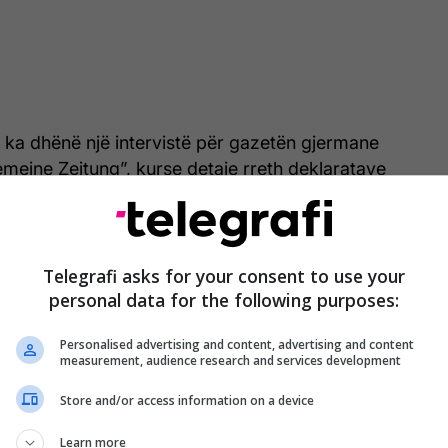
t ka dhënë një intervistë për gazetën gjermane
emeine Zeitung”, kurse detaje rreth deklaratave
t ka zbuluar gazetari Michael Martens.
tarit gjerman, ishte dakorduar për krizën e targave
ajmëruar nga ambasadori i SHBA-së se situata në
Telegrafi asks for your consent to use your
“mund të përkeqësohet rëndë dhe në mënyrë të
personal data for the following purposes:
Personalised advertising and content, advertising and content
measurement, audience research and services development
ikan ‘kishte më shumë informacion se unë’ për
, theksoi Kurti, duke përmendur “shqetësimet e
Store and/or access information on a device
 në detaje”, ka shkruar gazetari Martens në Twitter.
Learn more