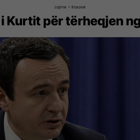
Lajme
>
Kosovë
 i Kurtit për tërheqjen n