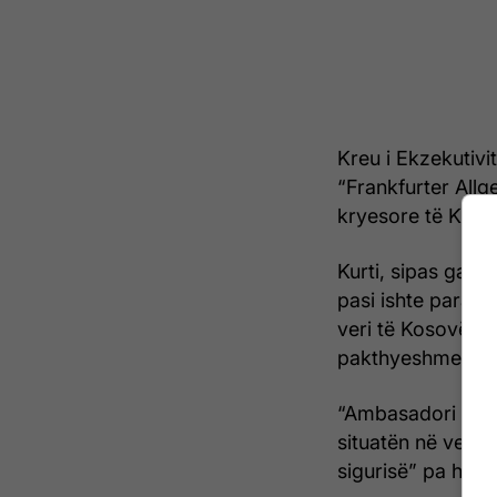
Kreu i Ekzekutivi
“Frankfurter Allg
kryesore të Kurti
Kurti, sipas gaze
pasi ishte paral
veri të Kosovës 
pakthyeshme”.
“Ambasadori amer
situatën në veri”
sigurisë” pa hyrë