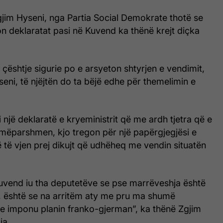
gjim Hyseni, nga Partia Social Demokrate thotë se
on deklaratat pasi në Kuvend ka thënë krejt diçka
e çështje sigurie po e arsyeton shtyrjen e vendimit,
yseni, të njëjtën do ta bëjë edhe për themelimin e
i një deklaratë e kryeministrit që me ardh tjetra që e
mëparshmen, kjo tregon për një papërgjegjësi e
ë të vjen prej dikujt që udhëheq me vendin situatën
Kuvend iu tha deputetëve se pse marrëveshja është
n, është se na arritëm aty me pru ma shumë
e imponu planin franko-gjerman”, ka thënë Zgjim
ja.