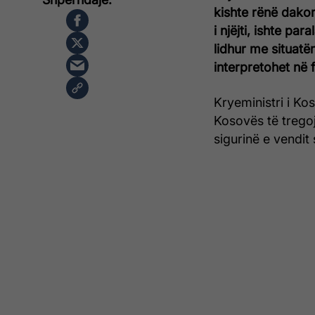
kishte rënë dako
i njëjti, ishte p
lidhur me situatë
interpretohet në
Kryeministri i Ko
Kosovës të tregoj
sigurinë e vendit