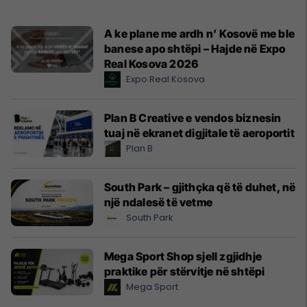
A ke plane me ardh n’ Kosovë me ble
banese apo shtëpi – Hajde në Expo
Real Kosova 2026
Expo Real Kosova
Plan B Creative e vendos biznesin
tuaj në ekranet digjitale të aeroportit
Plan B
South Park – gjithçka që të duhet, në
një ndalesë të vetme
South Park
Mega Sport Shop sjell zgjidhje
praktike për stërvitje në shtëpi
Mega Sport