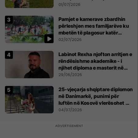
asnjë ditë"
01/07/2026
Pamjet e kamerave zbardhin
përleshjen mes familjarëve ku
mbetën të plagosur katër
persona
02/07/2026
Labinot Rexha njofton arritjen e
rëndësishme akademike - i
njihet diploma e masterit në
Psikologji në Zvicër
29/06/2026
25-vjeçarja shqiptare diplomon
në Danimarkë, punimi për
luftën në Kosovë vlerësohet me
notën më të lartë
04/07/2026