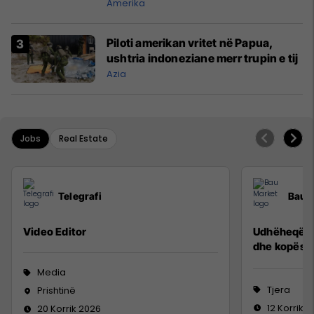
Amerika
Piloti amerikan vritet në Papua,
ushtria indoneziane merr trupin e tij
Azia
Jobs
Real Estate
Telegrafi
Bau 
Video Editor
Udhëheqës p
dhe kopësh
Media
Tjera
Prishtinë
12 Korrik 
20 Korrik 2026