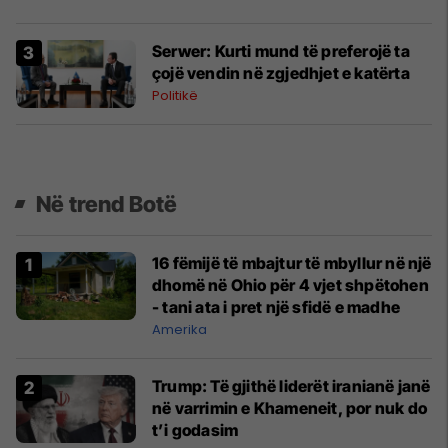
Serwer: Kurti mund të preferojë ta
çojë vendin në zgjedhjet e katërta
Politikë
Në trend Botë
16 fëmijë të mbajtur të mbyllur në një
dhomë në Ohio për 4 vjet shpëtohen
- tani ata i pret një sfidë e madhe
Amerika
Trump: Të gjithë liderët iranianë janë
në varrimin e Khameneit, por nuk do
t’i godasim