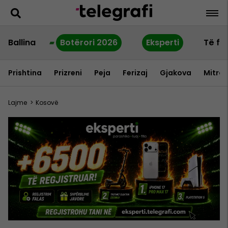
Ballina
Botërori 2026
Eksperti
Të fu
Prishtina
Prizreni
Peja
Ferizaj
Gjakova
Mitrov
Lajme
>
Kosovë