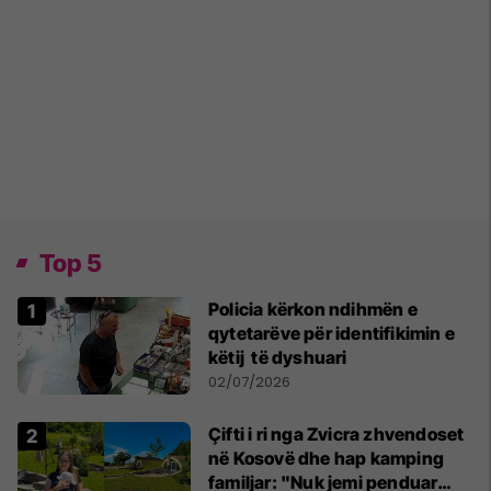
Top 5
Policia kërkon ndihmën e
qytetarëve për identifikimin e
këtij të dyshuari
02/07/2026
Çifti i ri nga Zvicra zhvendoset
në Kosovë dhe hap kamping
familjar: "Nuk jemi penduar