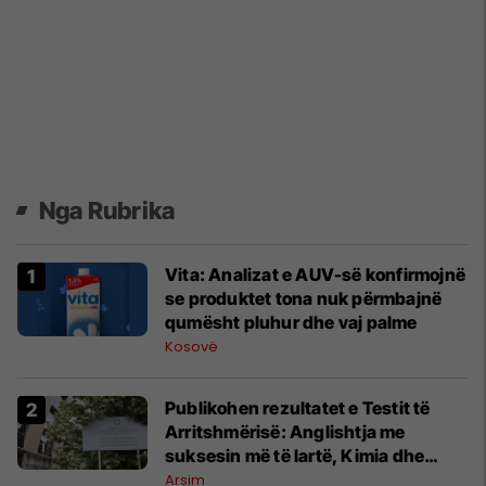
Nga Rubrika
Vita: Analizat e AUV-së konfirmojnë
se produktet tona nuk përmbajnë
qumësht pluhur dhe vaj palme
Kosovë
Publikohen rezultatet e Testit të
Arritshmërisë: Anglishtja me
suksesin më të lartë, Kimia dhe
Matematika më të dobëtat
Arsim