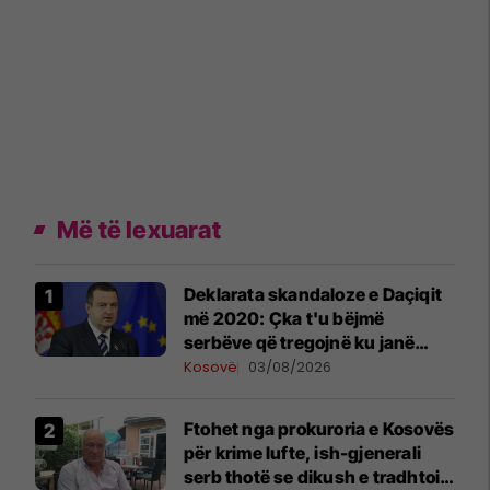
Më të lexuarat
​Deklarata skandaloze e Daçiqit
më 2020: Çka t'u bëjmë
serbëve që tregojnë ku janë
varrosur shqiptarët në Serbi
Kosovë
03/08/2026
Ftohet nga prokuroria e Kosovës
për krime lufte, ish-gjenerali
serb thotë se dikush e tradhtoi