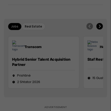
luftës
Jobs
Real Estate
Transcom
Hebs 
Hybrid Senior Talent Acquisition
Staf Restora
Partner
Prishtinë
15 Gusht 20
2 Shtator 2026