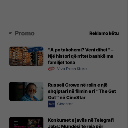
Promo
Reklamo këtu
"A po takohemi? Veni dihet" –
Një histori që rritet bashkë me
familjet tona
Viva Fresh Store
Russell Crowe në rolin e një
shqiptari në filmin e ri “The Get
Out” në CineStar
Cinestar
Konkurset e javës në Telegrafi
Jobs: Mundësi të reja për