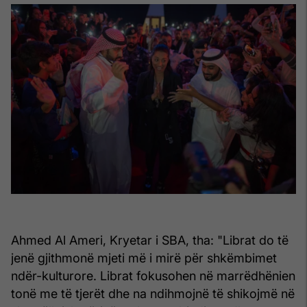
Ahmed Al Ameri, Kryetar i SBA, tha: "Librat do të
jenë gjithmonë mjeti më i mirë për shkëmbimet
ndër-kulturore. Librat fokusohen në marrëdhënien
tonë me të tjerët dhe na ndihmojnë të shikojmë në