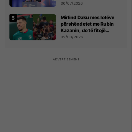
Përparim Ramës
30/07/2026
Mirlind Daku mes lotëve
përshëndetet me Rubin
Kazanin, do të fitojë
miliona te Spartak Moska
02/08/2026