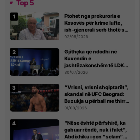
Top 5
Ftohet nga prokuroria e
Kosovës për krime lufte,
ish-gjenerali serb thotë se
dikush e tradhtoi në
02/08/2026
Beograd
Gjithçka që ndodhi në
Kuvendin e
jashtëzakonshëm të LDK-
së
30/07/2026
“Vrisni, vrisni shqiptarët”,
skandal në UFC Beograd:
Buzukja u përball me thirrje
anti-shqiptare nga
01/08/2026
tribunat
"Nëse është përfshirë, ka
gabuar rëndë, nuk i falet",
Abdixhiku i çon “selam”