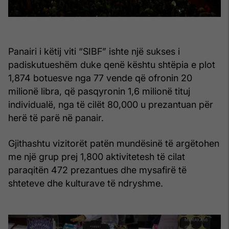
Panairi i këtij viti “SIBF” ishte një sukses i
padiskutueshëm duke qenë kështu shtëpia e plot
1,874 botuesve nga 77 vende që ofronin 20
milionë libra, që pasqyronin 1,6 milionë tituj
individualë, nga të cilët 80,000 u prezantuan për
herë të parë në panair.
Gjithashtu vizitorët patën mundësinë të argëtohen
me një grup prej 1,800 aktivitetesh të cilat
paraqitën 472 prezantues dhe mysafirë të
shteteve dhe kulturave të ndryshme.