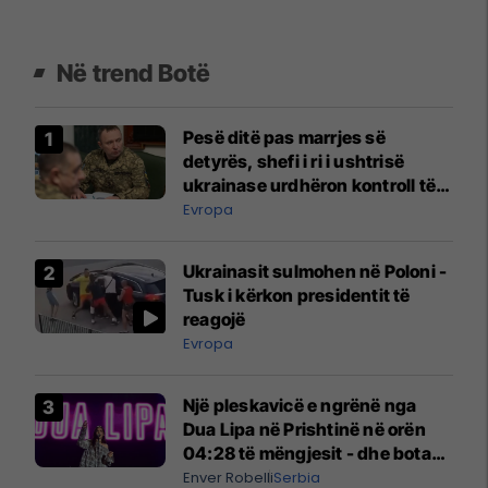
Në trend Botë
Pesë ditë pas marrjes së
detyrës, shefi i ri i ushtrisë
ukrainase urdhëron kontroll të
madh
Evropa
Ukrainasit sulmohen në Poloni -
Tusk i kërkon presidentit të
reagojë
Evropa
Një pleskavicë e ngrënë nga
Dua Lipa në Prishtinë në orën
04:28 të mëngjesit - dhe bota
digjitale serbe shpall gjendjen e
Enver Robelli
Serbia