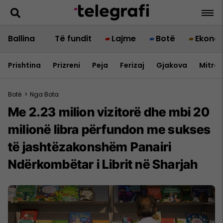
Ballina
Të fundit
Lajme
Botë
Ekono
Prishtina
Prizreni
Peja
Ferizaj
Gjakova
Mitrov
Botë
>
Nga Bota
Me 2.23 milion vizitorë dhe mbi 20
milionë libra përfundon me sukses
të jashtëzakonshëm Panairi
Ndërkombëtar i Librit në Sharjah