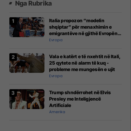
Nga Rubrika
Italia propozon “modelin
shqiptar” për menaxhimin e
emigrantëve në gjithë Evropën -
si funksionon ai?
Evropa
Vala e katërt e të nxehtit në Itali,
25 qytete në alarm të kuq -
probleme me mungesën e ujit
Evropa
Trump shndërrohet në Elvis
Presley me Inteligjencë
Artificiale
Amerika