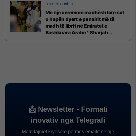
Me një ceremoni madhështore sot
u hapën dyert e panairit më të
madh të librit në Emiratet e
Bashkuara Arabe “Sharjah
International Book Fair”