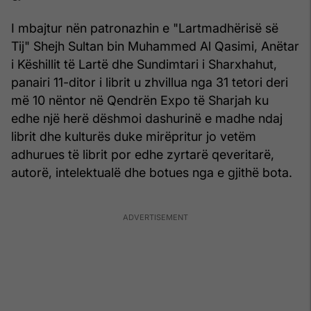
I mbajtur nën patronazhin e "Lartmadhërisë së
Tij" Shejh Sultan bin Muhammed Al Qasimi, Anëtar
i Këshillit të Lartë dhe Sundimtari i Sharxhahut,
panairi 11-ditor i librit u zhvillua nga 31 tetori deri
më 10 nëntor në Qendrën Expo të Sharjah ku
edhe një herë dëshmoi dashurinë e madhe ndaj
librit dhe kulturës duke mirëpritur jo vetëm
adhurues të librit por edhe zyrtarë qeveritarë,
autorë, intelektualë dhe botues nga e gjithë bota.