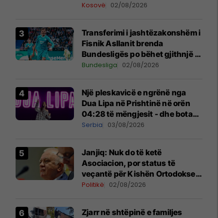
në Beograd
Kosovë
02/08/2026
Transferimi i jashtëzakonshëm i
Fisnik Asllanit brenda
Bundesligës po bëhet gjithnjë e
më konkret - detajet e fundit
Bundesliga
02/08/2026
Një pleskavicë e ngrënë nga
Dua Lipa në Prishtinë në orën
04:28 të mëngjesit - dhe bota
digjitale serbe shpall gjendjen e
Serbia
03/08/2026
luftës
Janjiq: Nuk do të ketë
Asociacion, por status të
veçantë për Kishën Ortodokse
Serbe në Kosovë
Politikë
02/08/2026
Zjarr në shtëpinë e familjes