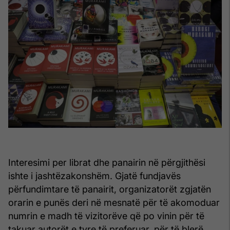
Interesimi per librat dhe panairin në përgjithësi
ishte i jashtëzakonshëm. Gjatë fundjavës
përfundimtare të panairit, organizatorët zgjatën
orarin e punës deri në mesnatë për të akomoduar
numrin e madh të vizitorëve që po vinin për të
takuar autorët e tyre të preferuar, për të blerë