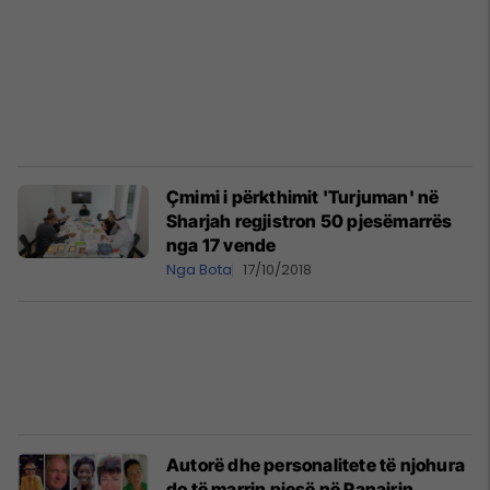
Çmimi i përkthimit 'Turjuman' në
Sharjah regjistron 50 pjesëmarrës
nga 17 vende
Nga Bota
17/10/2018
Autorë dhe personalitete të njohura
do të marrin pjesë në Panairin