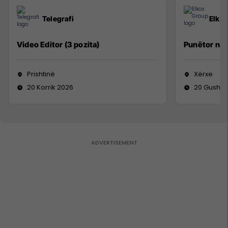
Telegrafi
Elko
Video Editor (3 pozita)
Punëtor në
Prishtinë
Xërxe
20 Korrik 2026
20 Gusht 