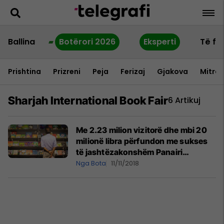
Ballina
Botërori 2026
Eksperti
Të fu
Prishtina
Prizreni
Peja
Ferizaj
Gjakova
Mitrov
Sharjah International Book Fair
6 Artikuj
Me 2.23 milion vizitorë dhe mbi 20
milionë libra përfundon me sukses
të jashtëzakonshëm Panairi
Ndërkombëtar i Librit në Sharjah
Nga Bota
11/11/2018