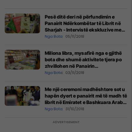
Pesë ditë deri në përfundimin e
Panairit Ndërkombëtar të Librit në
Sharjah - Intervistë ekskluzive me
Ahmed al Amri
Nga Bota
05/11/2018
Miliona libra, mysafirë nga e gjithë
bota dhe shumë aktivitete tjera po
zhvillohen në Panairin
Ndërkombëtar të Librit në Sharjah
Nga Bota
03/11/2018
Me një ceremoni madhështore sot u
hapën dyert e panairit më të madh të
librit në Emiratet e Bashkuara Arabe
“Sharjah International Book Fair”
Nga Bota
31/10/2018