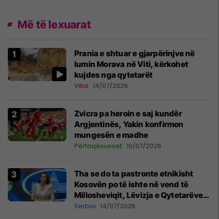
Më të lexuarat
Prania e shtuar e gjarpërinjve në
lumin Morava në Viti, kërkohet
kujdes nga qytetarët
Vitia
14/07/2026
Zvicra pa heroin e saj kundër
Argjentinës, Yakin konfirmon
mungesën e madhe
Përfaqësueset
10/07/2026
Tha se do ta pastronte etnikisht
Kosovën po të ishte në vend të
Millosheviqit, Lëvizja e Qytetarëve
të Lirë në Serbi kërkon shkarkimin e
Serbia
14/07/2026
menjëhershëm të Snezhana