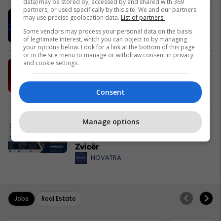
data) may be stored by, accessed by and shared with 369
partners, or used specifically by this site. We and our partners
MobiSIM: Internet kudo dhe 15%
may use precise geolocation data.
List of partners.
cashback
Some vendors may process your personal data on the basis
MobiSIM
of legitimate interest, which you can object to by managing
your options below. Look for a link at the bottom of this page
or in the site menu to manage or withdraw consent in privacy
and cookie settings.
AAB udhëheq arsimin privat në
rajon: Mbi 60 programe studimi për
profesionet e së ardhmes
Consent
Kolegji AAB
Manage options
NOVATRA Vermögensberatung -
Partneri juaj për siguri familjare në
Zvicër
NOVATRA
Jobs
Real Estate