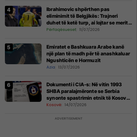
Paunoviq
Ibrahimovic shpërthen pas
eliminimit të Belgjikës: Trajneri
duhet të ketë turp, ai lojtar se meritoi
të luante
Përfaqësueset
11/07/2026
Emiratet e Bashkuara Arabe kanë
një plan të madh për të anashkaluar
Ngushticën e Hormuzit
Azia
13/07/2026
Dokumenti i CIA-s: Në vitin 1993
SHBA paralajmëronte se Serbia
synonte spastrimin etnik të Kosovës
dhe destabilizimin e Ballkanit
Kosovë
14/07/2026