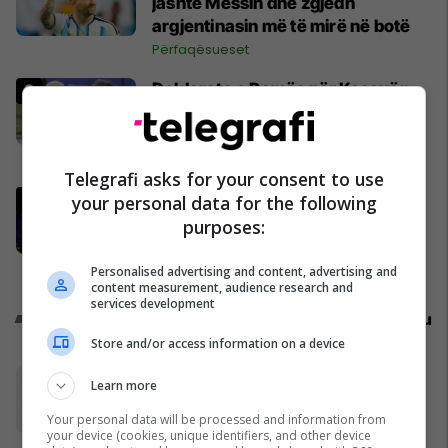
jashtë Messin dhe zgjedh
argjentinasin më të mirë në botë
Përfaqësueset
Deklarata e Ramës për Kosovën
'nervozon' Beogradin, Vuçiq:
Realiteti nuk është i lehtë për ne
Politikë
Telegrafi asks for your consent to use
Argjentinasit gjejnë shishen e
your personal data for the following
Pickford me udhëzime, Messi
purposes:
habitet kur i përkthejnë ato që
shkruan
Përfaqësueset
Personalised advertising and content, advertising and
content measurement, audience research and
services development
Promo
Reklamo këtu
Store and/or access information on a device
Frutex lanson në treg ART Ketchup
Learn more
Frutex
Your personal data will be processed and information from
your device (cookies, unique identifiers, and other device