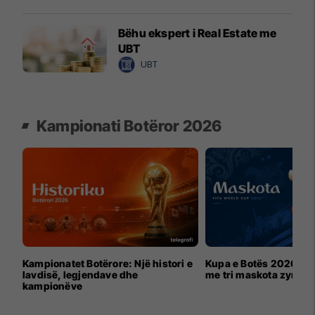
Bëhu ekspert i Real Estate me
UBT
UBT
Kampionati Botëror 2026
Kampionatet Botërore: Një histori e
Kupa e Botës 2026 për
lavdisë, legjendave dhe
me tri maskota zyrtar
kampionëve