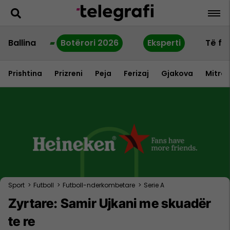
Ballina
Botërori 2026
Eksperti
Të fu
Prishtina
Prizreni
Peja
Ferizaj
Gjakova
Mitrov
Sport
>
Futboll
>
Futboll-nderkombetare
>
Serie A
Zyrtare: Samir Ujkani me skuadër
te re