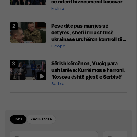
së nderit biznesmenit kosovar
Mali i Zi
Pesë ditë pas marrjes së
detyrës, shefi i ri i ushtrisë
ukrainase urdhëron kontroll të
madh
Evropa
Sërish kërcënon, Vuçiq para
ushtarëve: Kurrë mos e harroni,
'Kosova është pjesë e Serbisë'
Serbia
Jobs
Real Estate