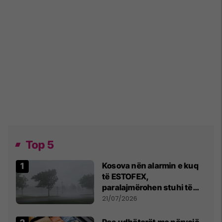
Top 5
Kosova nën alarmin e kuq
të ESTOFEX,
paralajmërohen stuhi të
fuqishme me breshër dhe
21/07/2026
erëra të forta
Pse udhëtarët me përvojë