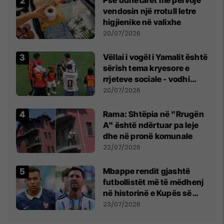
vendosin një rrotull letre
higjienike në valixhe
20/07/2026
Vëllai i vogël i Yamalit është
sërish tema kryesore e
rrjeteve sociale - vodhi
vëmendjen pas finales së
20/07/2026
Kupës së Botës
Rama: Shtëpia në "Rrugën
A" është ndërtuar pa leje
dhe në pronë komunale
22/07/2026
Mbappe rendit gjashtë
futbollistët më të mëdhenj
në historinë e Kupës së
Botës, Messi mbetet i dyti
23/07/2026