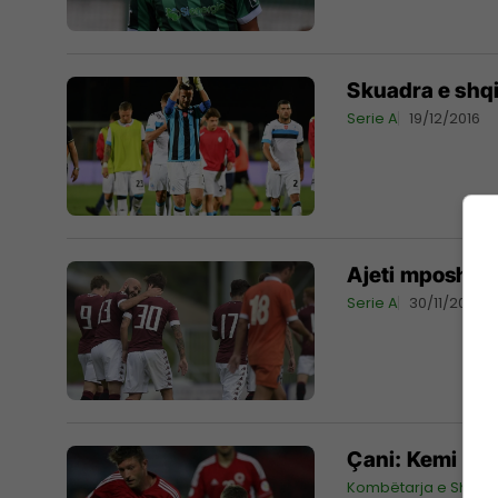
Skuadra e shqi
Serie A
19/12/2016
Ajeti mposht d
Serie A
30/11/2016
Çani: Kemi gja
Kombëtarja e Shqipë