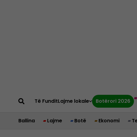
Të Fundit
Lajme lokale
Botërori 2026
Ballina
Lajme
Botë
Ekonomi
T