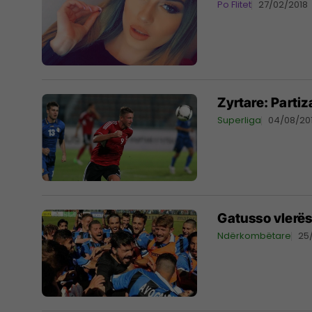
Po Flitet
27/02/2018
Zyrtare: Parti
Superliga
04/08/20
Gatusso vlerës
Ndërkombëtare
25