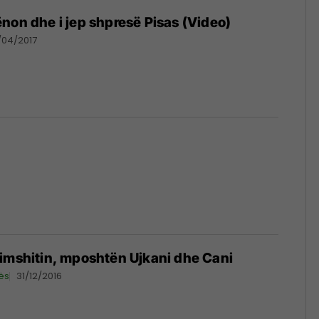
non dhe i jep shpresë Pisas (Video)
/04/2017
imshitin, mposhtën Ujkani dhe Cani
ës
31/12/2016