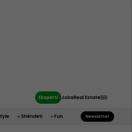
Eksperti
Jobs
Real Estate
style
Shëndeti
Fun
Newsletter