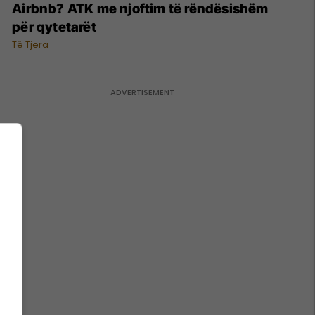
Airbnb? ATK me njoftim të rëndësishëm
për qytetarët
Të Tjera