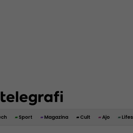
ech
Sport
Magazina
Cult
Ajo
Life