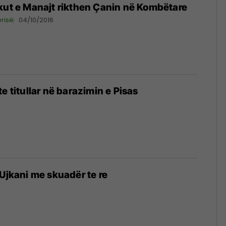
kut e Manajt rikthen Çanin në Kombëtare
risë
04/10/2016
e titullar në barazimin e Pisas
 Ujkani me skuadër te re