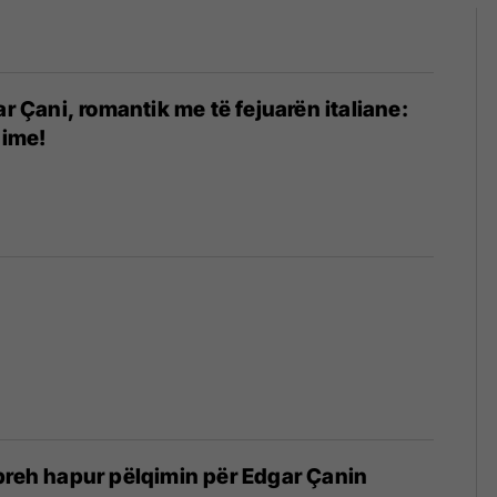
ar Çani, romantik me të fejuarën italiane:
 ime!
preh hapur pëlqimin për Edgar Çanin