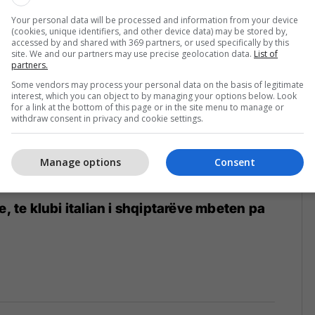
Your personal data will be processed and information from your device
(cookies, unique identifiers, and other device data) may be stored by,
accessed by and shared with 369 partners, or used specifically by this
site. We and our partners may use precise geolocation data.
List of
partners.
Some vendors may process your personal data on the basis of legitimate
interest, which you can object to by managing your options below. Look
for a link at the bottom of this page or in the site menu to manage or
withdraw consent in privacy and cookie settings.
Manage options
Consent
e, te klubi italian i shqiptarëve mbeten pa