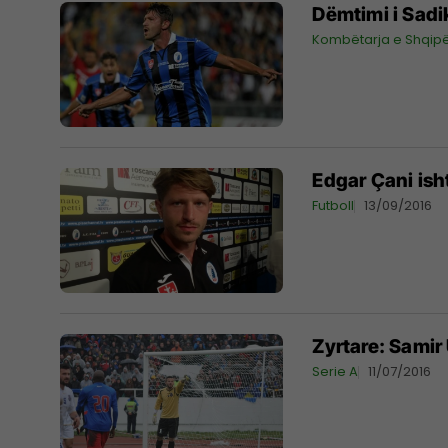
Dëmtimi i Sadi
Kombëtarja e Shqipë
Edgar Çani isht
Futboll
13/09/2016
Zyrtare: Samir
Serie A
11/07/2016