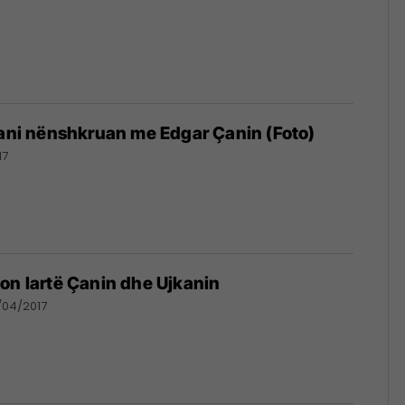
zani nënshkruan me Edgar Çanin (Foto)
17
on lartë Çanin dhe Ujkanin
/04/2017