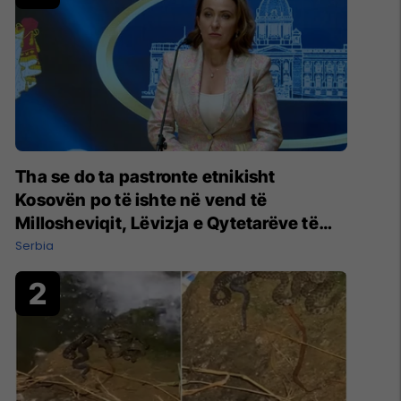
Tha se do ta pastronte etnikisht
Kosovën po të ishte në vend të
Millosheviqit, Lëvizja e Qytetarëve të
Lirë në Serbi kërkon shkarkimin e
Serbia
menjëhershëm të Snezhana Paunoviq