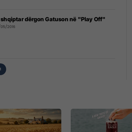
 shqiptar dërgon Gatuson në "Play Off"
/05/2016
1