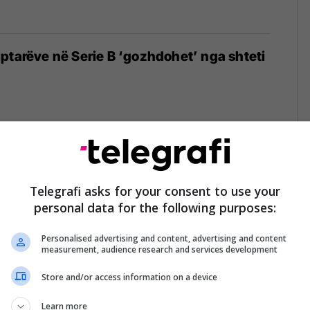
ptarëve në Serie B ‘gozhdohet’ nga shteti
he eliminon Ujkanin dhe Çanin (Video)
Telegrafi asks for your consent to use your
personal data for the following purposes:
Personalised advertising and content, advertising and content
measurement, audience research and services development
Store and/or access information on a device
së të kualifikohemi në Rusia 2018
risë
09/11/2016
Learn more