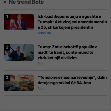
Në trend Botë
Ish-bashkëpunëtorja e ngushtë e
Trumpit: Aktivizojeni amendamentin
e 25, shkarkojeni presidentin
Amerika
Trump: Zoti e bekoftë popullin e
madh të Iranit, sonte mund të
zhduket një civilizim
Azia
"Tensione e mosmarrëveshje", dalin
detaje nga takimi SHBA-Iran
Azia