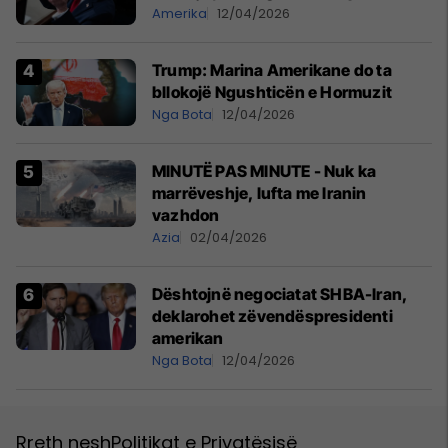
Amerika
12/04/2026
Trump: Marina Amerikane do ta
bllokojë Ngushticën e Hormuzit
Nga Bota
12/04/2026
MINUTË PAS MINUTE - Nuk ka
marrëveshje, lufta me Iranin
vazhdon
Azia
02/04/2026
Dështojnë negociatat SHBA-Iran,
deklarohet zëvendëspresidenti
amerikan
Nga Bota
12/04/2026
Rreth nesh
Politikat e Privatësisë