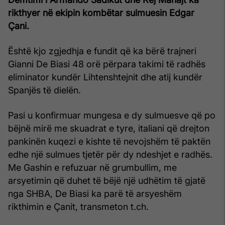
rikthyer në ekipin kombëtar sulmuesin Edgar
Çani.
Është kjo zgjedhja e fundit që ka bërë trajneri
Gianni De Biasi 48 orë përpara takimi të radhës
eliminator kundër Lihtenshtejnit dhe atij kundër
Spanjës të dielën.
Pasi u konfirmuar mungesa e dy sulmuesve që po
bëjnë mirë me skuadrat e tyre, italiani që drejton
pankinën kuqezi e kishte të nevojshëm të paktën
edhe një sulmues tjetër për dy ndeshjet e radhës.
Me Gashin e refuzuar në grumbullim, me
arsyetimin që duhet të bëjë një udhëtim të gjatë
nga SHBA, De Biasi ka parë të arsyeshëm
rikthimin e Çanit, transmeton t.ch.