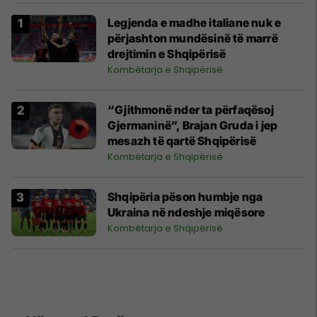
Legjenda e madhe italiane nuk e
përjashton mundësinë të marrë
drejtimin e Shqipërisë
Kombëtarja e Shqipërisë
“Gjithmonë nder ta përfaqësoj
Gjermaninë”, Brajan Gruda i jep
mesazh të qartë Shqipërisë
Kombëtarja e Shqipërisë
Shqipëria pëson humbje nga
Ukraina në ndeshje miqësore
Kombëtarja e Shqipërisë