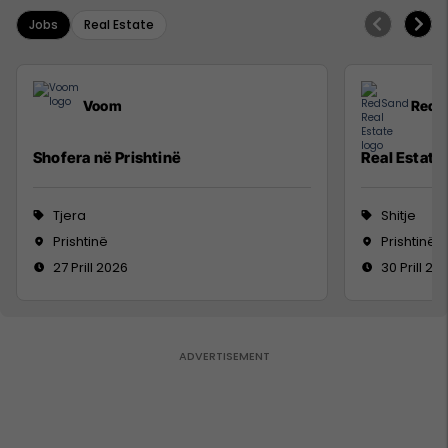
Jobs
Real Estate
Voom
RedS
Shofera në Prishtinë
Real Estate
Tjera
Shitje
Prishtinë
Prishtinë
27 Prill 2026
30 Prill 20