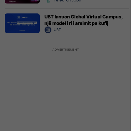
Telegrafi Jobs
UBT lanson Global Virtual Campus,
një model i ri i arsimit pa kufij
UBT