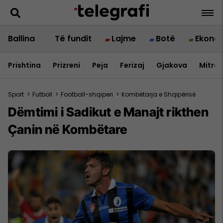
Ballina
Të fundit
Lajme
Botë
Ekono
Prishtina
Prizreni
Peja
Ferizaj
Gjakova
Mitrov
Sport
>
Futboll
>
Football-shqiperi
>
Kombëtarja e Shqipërisë
Dëmtimi i Sadikut e Manajt rikthen
Çanin në Kombëtare