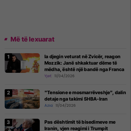
Më të lexuarat
Ia djegin veturat në Zvicër, reagon
Mozzik: Janë shkaktuar dëme të
mëdha, është një bandë nga Franca
Yjet
11/04/2026
"Tensione e mosmarrëveshje", dalin
detaje nga takimi SHBA-Iran
Azia
11/04/2026
Pas dështimit të bisedimeve me
Iranin, vjen reagimi i Trumpit