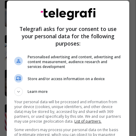
MINUTË PAS MINUTE - Nuk ka
marrëveshje, lufta me Iranin
vazhdon
02/04/2026
Telegrafi asks for your consent to use
your personal data for the following
Pse Fidel Castro gjithmonë
purposes:
mbante dy orë të markës
Rolex? (Foto)
Personalised advertising and content, advertising and
29/11/2016
content measurement, audience research and
services development
Lideri i Iranit thyen heshtjen,
Store and/or access information on a device
lëshon një deklaratë të rrallë
publike
Learn more
06/04/2026
Your personal data will be processed and information from
your device (cookies, unique identifiers, and other device
Ish-zyrtari amerikan, Kent:
data) may be stored by, accessed by and shared with 369
SHBA-ja do të largohet nga
partners, or used specifically by this site. We and our partners
NATO dhe do ta mbështet
may use precise geolocation data.
List of partners.
Izraelin në një luftë të
09/04/2026
Some vendors may process your personal data on the basis
mundshme me Turqinë në Siri
of legitimate interest, which you can object to by managing