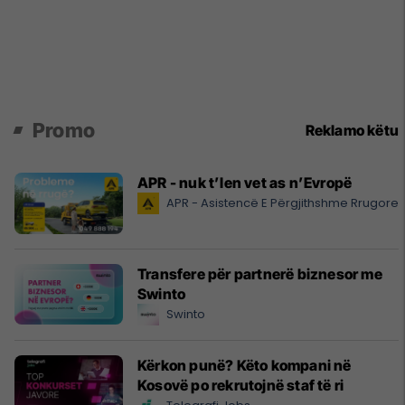
Promo
Reklamo këtu
APR - nuk t’len vet as n’Evropë
APR - Asistencë E Përgjithshme Rrugore
Transfere për partnerë biznesor me
Swinto
Swinto
Kërkon punë? Këto kompani në
Kosovë po rekrutojnë staf të ri