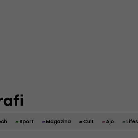
ech
Sport
Magazina
Cult
Ajo
Life