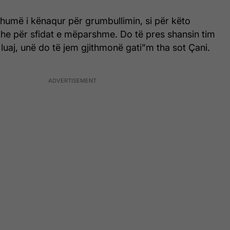
humë i kënaqur për grumbullimin, si për këto
dhe për sfidat e mëparshme. Do të pres shansin tim
ë luaj, unë do të jem gjithmonë gati”m tha sot Çani.