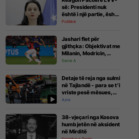
Reagon Pacolli e LVV-
së: Presidenti nuk
është i një partie, është
i Republikës
Politikë
Jashari flet për
gjithçka: Objektivat me
Milanin, Modricin,
minutat dhe ofertat
Serie A
nga Juventusi e
Atalanta
Detaje të reja nga sulmi
në Tajlandë - para se t’i
vriste pesë mësues,
nxënësi kishte vrarë
Azia
gjyshërit e tij
38-vjeçari nga Kosova
humb jetën në aksident
në Mirditë
Kronika e Zezë