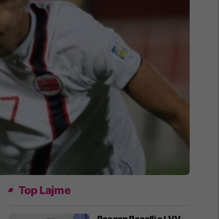
Top Lajme