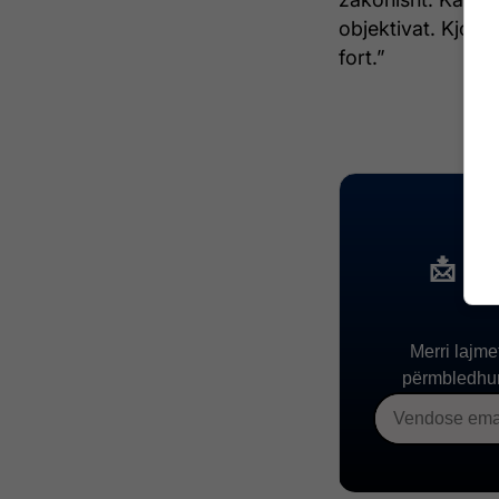
objektivat. Kjo ë
fort.”