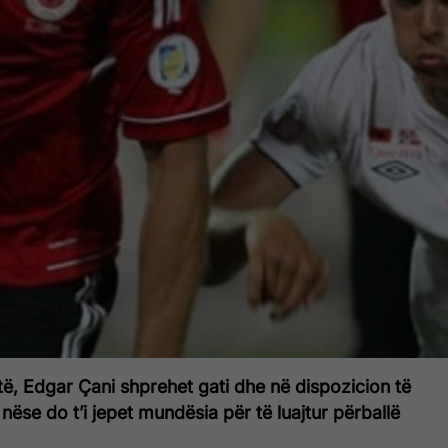
të, Edgar Çani shprehet gati dhe në dispozicion të
, nëse do t’i jepet mundësia për të luajtur përballë