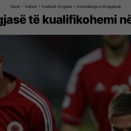
Sport
>
Futboll
>
Football-shqiperi
>
Kombëtarja e Shqipërisë
gjasë të kualifikohemi n