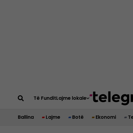
Të Fundit
Lajme lokale
Ballina
Lajme
Botë
Ekonomi
T