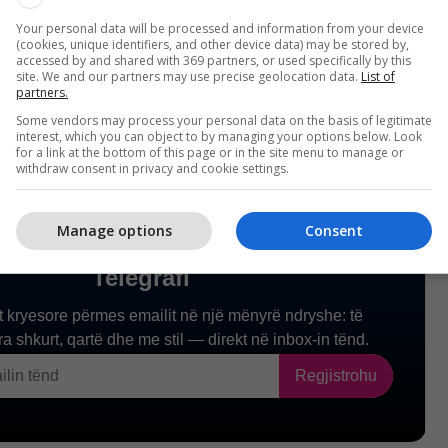
shtë ajo që duhet të bëjmë dhe të shkojmë sa më
Your personal data will be processed and information from your device
(cookies, unique identifiers, and other device data) may be stored by,
accessed by and shared with 369 partners, or used specifically by this
site. We and our partners may use precise geolocation data.
List of
partners.
Some vendors may process your personal data on the basis of legitimate
interest, which you can object to by managing your options below. Look
for a link at the bottom of this page or in the site menu to manage or
withdraw consent in privacy and cookie settings.
Manage options
Consent