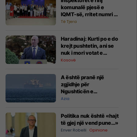
Inspektorët e rinj
komunalë pjesë e
IQMT-së, rritet numri i
tyre - nga 24 tashmë
Të Tjera
janë 39 inspektorë
​Haradinaj: Kurti po e do
krejt pushtetin, ani se
nuk i mori votat e
mjaftueshme
Kosovë
A është pranë një
zgjidhje për
Ngushticën e
Hormuzit?
Azia
Politika nuk është «hajt
të gjej një vend pune…»
Enver Robelli
Opinione