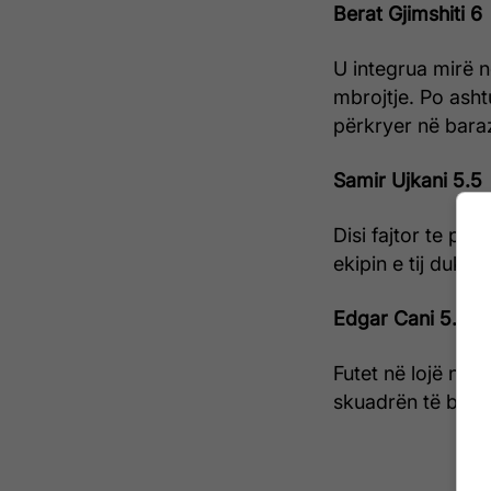
Berat Gjimshiti 6
U integrua mirë n
mbrojtje. Po ash
përkryer në baraz
Samir Ujkani 5.5
Disi fajtor te pës
ekipin e tij duke 
Edgar Cani 5.5
Futet në lojë në
skuadrën të bara