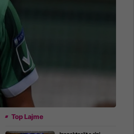
Top Lajme