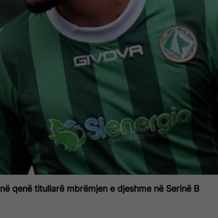
anë qenë titullarë mbrëmjen e djeshme në Serinë B