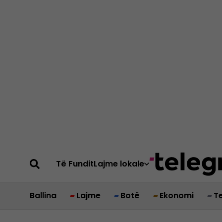
Të Fundit
Lajme lokale
Ballina
Lajme
Botë
Ekonomi
T