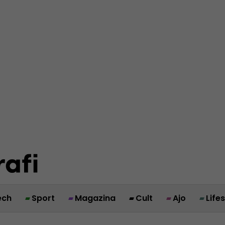
ech
Sport
Magazina
Cult
Ajo
Life