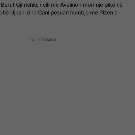
Berat Gjimshiti, i cili me Avelinon mori një pikë në
kohë Ujkani dhe Cani pësuan humbje me Pizën e