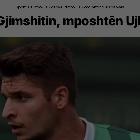
Sport
>
Futboll
>
Kosove-futboll
>
Kombëtarja e Kosovës
Gjimshitin, mposhtën Uj