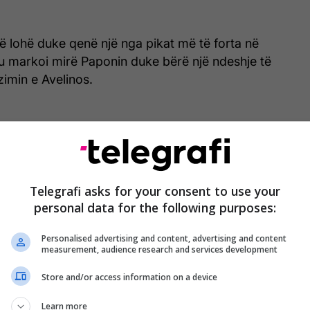
ë lohë duke qenë një nga pikat më të forta në
tu markoi mirë Paponin duke bërë një ndeshje të
imin e Avelinos.
imi i golit. Nuk reagoi mirë në një dalje dhe ndëshkoi
mos bërë një paraqitje të mirë.
Telegrafi asks for your consent to use your
personal data for the following purposes:
 minutën e 73′ dhe bën shumë pak për të ndihmuar
Personalised advertising and content, advertising and content
measurement, audience research and services development
zojë.
Store and/or access information on a device
Learn more