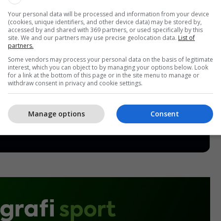
Your personal data will be processed and information from your device
(cookies, unique identifiers, and other device data) may be stored by,
accessed by and shared with 369 partners, or used specifically by this
site. We and our partners may use precise geolocation data.
List of
partners.
Some vendors may process your personal data on the basis of legitimate
interest, which you can object to by managing your options below. Look
for a link at the bottom of this page or in the site menu to manage or
withdraw consent in privacy and cookie settings.
Manage options
Consent