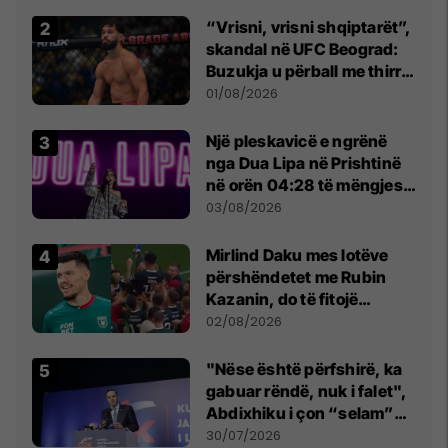
Beograd
“Vrisni, vrisni shqiptarët”,
skandal në UFC Beograd:
Buzukja u përball me thirrje
anti-shqiptare nga
01/08/2026
tribunat
Një pleskavicë e ngrënë
nga Dua Lipa në Prishtinë
në orën 04:28 të mëngjesit
- dhe bota digjitale serbe
03/08/2026
shpall gjendjen e luftës
Mirlind Daku mes lotëve
përshëndetet me Rubin
Kazanin, do të fitojë
miliona te Spartak Moska
02/08/2026
"Nëse është përfshirë, ka
gabuar rëndë, nuk i falet",
Abdixhiku i çon “selam”
Përparim Ramës
30/07/2026