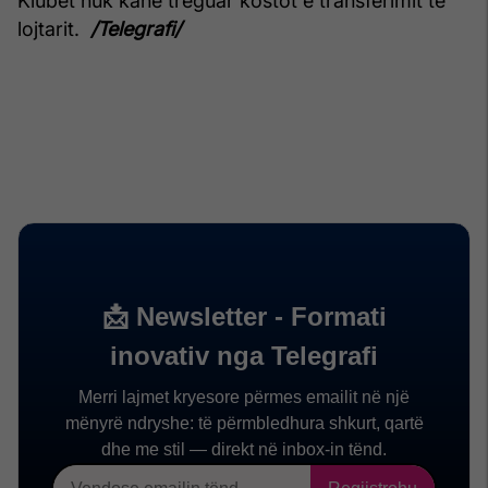
Klubet nuk kanë treguar kostot e transferimit të
lojtarit.
/Telegrafi/