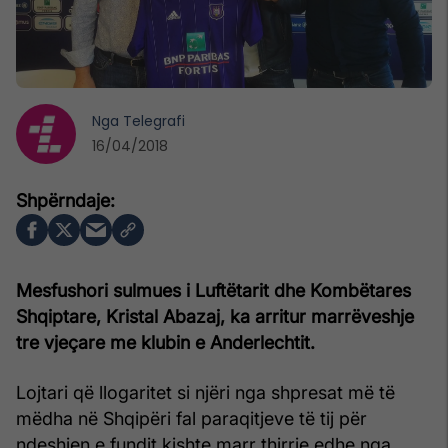
Nga
Telegrafi
16/04/2018
Mesfushori sulmues i Luftëtarit dhe Kombëtares
Shqiptare, Kristal Abazaj, ka arritur marrëveshje
tre vjeçare me klubin e Anderlechtit.
Lojtari që llogaritet si njëri nga shpresat më të
mëdha në Shqipëri fal paraqitjeve të tij për
ndeshjen e fundit kishte marr thirrje edhe nga