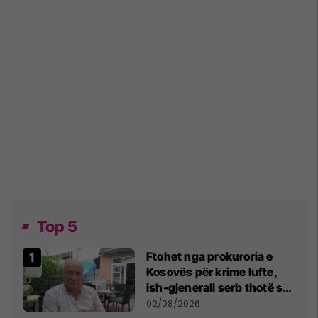
Top 5
Ftohet nga prokuroria e
Kosovës për krime lufte,
ish-gjenerali serb thotë se
dikush e tradhtoi në
02/08/2026