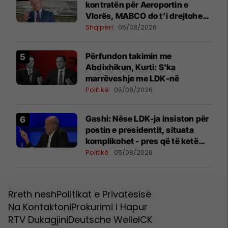
kontratën për Aeroportin e
Vlorës, MABCO do t’i drejtohet
arbitrazhit ndërkombëtar
Shqipëri
05/08/2026
Përfundon takimin me
Abdixhikun, Kurti: S'ka
marrëveshje me LDK-në
Politikë
05/08/2026
Gashi: Nëse LDK-ja insiston për
postin e presidentit, situata
komplikohet - pres që të ketë
lëshim
Politikë
05/08/2026
Rreth nesh
Politikat e Privatësisë
Na Kontaktoni
Prokurimi i Hapur
RTV Dukagjini
Deutsche Welle
ICK