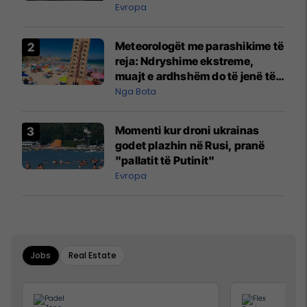
Evropa
Meteorologët me parashikime të
reja: Ndryshime ekstreme,
muajt e ardhshëm do të jenë të
pazakontë
Nga Bota
Momenti kur droni ukrainas
godet plazhin në Rusi, pranë
"pallatit të Putinit"
Evropa
Jobs
Real Estate