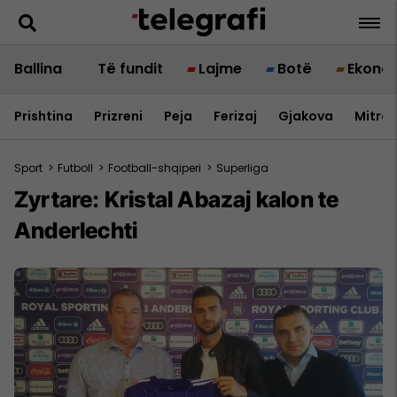
Ballina
Të fundit
Lajme
Botë
Ekono
Prishtina
Prizreni
Peja
Ferizaj
Gjakova
Mitrov
Sport
>
Futboll
>
Football-shqiperi
>
Superliga
Zyrtare: Kristal Abazaj kalon te
Anderlechti