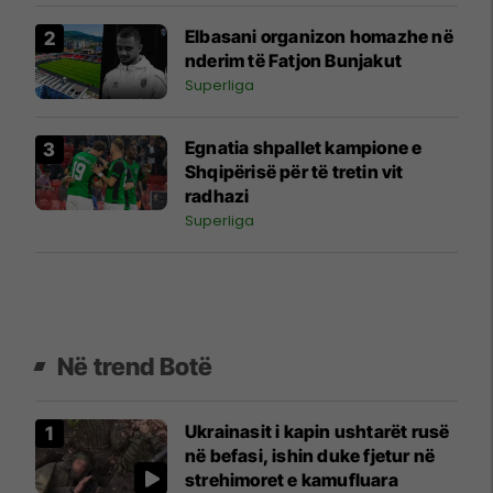
Elbasani organizon homazhe në
nderim të Fatjon Bunjakut
Superliga
Egnatia shpallet kampione e
Shqipërisë për të tretin vit
radhazi
Superliga
Në trend Botë
Ukrainasit i kapin ushtarët rusë
në befasi, ishin duke fjetur në
strehimoret e kamufluara