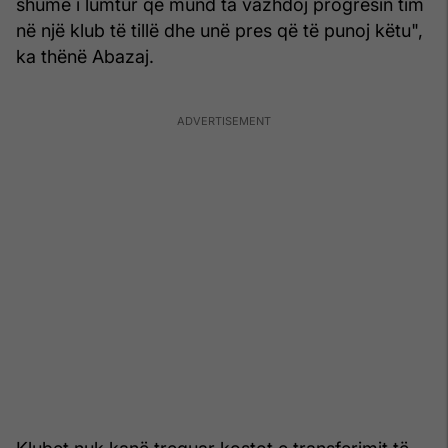
shumë i lumtur që mund ta vazhdoj progresin tim
në një klub të tillë dhe unë pres që të punoj këtu",
ka thënë Abazaj.