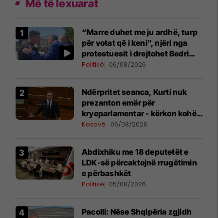
Më të lexuarat
“Marre duhet me ju ardhë, turp
për votat që i keni”, njëri nga
protestuesit i drejtohet Bedri
Hamzës
Politikë
06/08/2026
Ndërpritet seanca, Kurti nuk
prezanton emër për
kryeparlamentar - kërkon kohë
shtesë për marrëveshje politike
Kosovë
06/08/2026
Abdixhiku me 18 deputetët e
LDK-së përcaktojnë rrugëtimin
e përbashkët
Politikë
05/08/2026
Pacolli: Nëse Shqipëria zgjidh