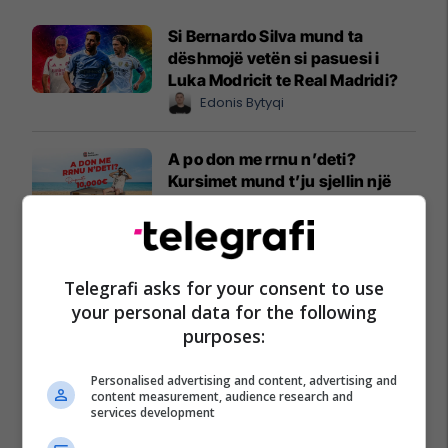
Si Bernardo Silva mund ta
dëshmojë vetën si pasuesi i
Luka Modricit te Real Madridi?
Edonis Bytyqi
A po don me rrnu n’deti?
Kursimet mund t’ju sjellin një
banesë
Banka Ekonomike
Plan B Creative rrit ndikimin e
Telegrafi asks for your consent to use
biznesit tuaj online
your personal data for the following
Plan B
purposes:
Personalised advertising and content, advertising and
Po kërkoni mjek apo klinikë në
content measurement, audience research and
Kosovë? Njihuni me
services development
GjejeMjekun.com