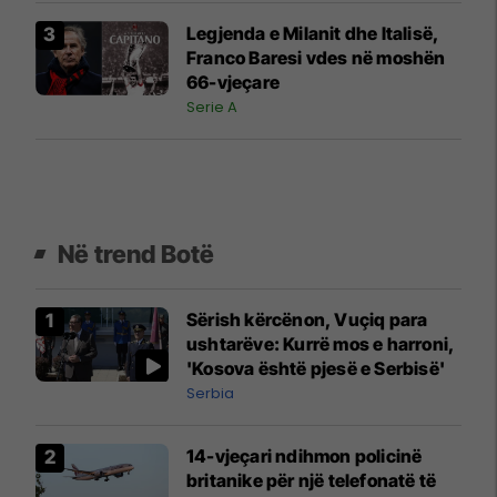
Legjenda e Milanit dhe Italisë,
Franco Baresi vdes në moshën
66-vjeçare
Serie A
Në trend Botë
Sërish kërcënon, Vuçiq para
ushtarëve: Kurrë mos e harroni,
'Kosova është pjesë e Serbisë'
Serbia
14-vjeçari ndihmon policinë
britanike për një telefonatë të