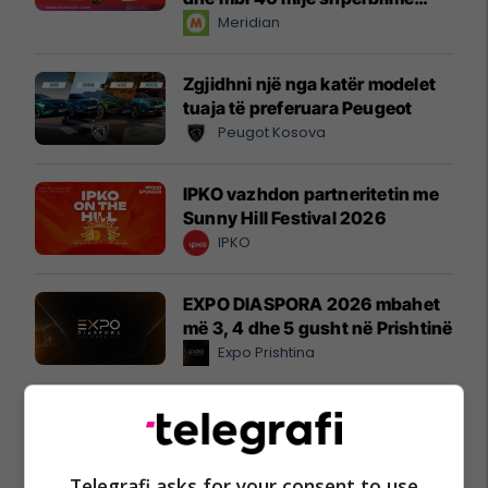
instant!
Meridian
Zgjidhni një nga katër modelet
tuaja të preferuara Peugeot
Peugot Kosova
IPKO vazhdon partneritetin me
Sunny Hill Festival 2026
IPKO
EXPO DIASPORA 2026 mbahet
më 3, 4 dhe 5 gusht në Prishtinë
Expo Prishtina
Telegrafi asks for your consent to use