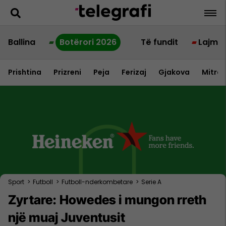
Ballina
Botërori 2026
Të fundit
Lajme
Prishtina
Prizreni
Peja
Ferizaj
Gjakova
Mitrov
Sport
>
Futboll
>
Futboll-nderkombetare
>
Serie A
Zyrtare: Howedes i mungon rreth
një muaj Juventusit