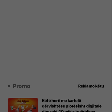
Promo
Reklamo këtu
Këtë herë me kartelë
gërvishtëse plotësisht digjitale
dhe mbi 40 mijë shpërblime