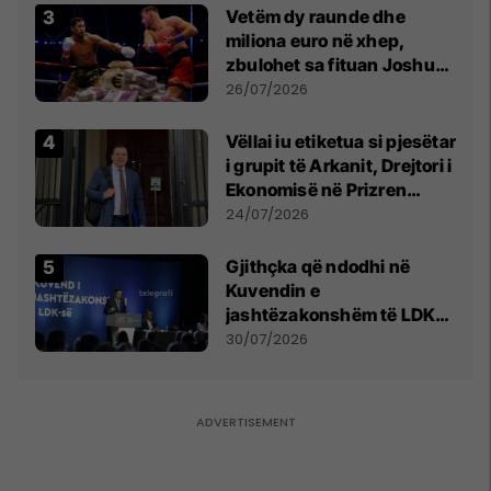
Vetëm dy raunde dhe
miliona euro në xhep,
zbulohet sa fituan Joshua
e Prenga
26/07/2026
Vëllai iu etiketua si pjesëtar
i grupit të Arkanit, Drejtori i
Ekonomisë në Prizren
mohon pretendimet
24/07/2026
Gjithçka që ndodhi në
Kuvendin e
jashtëzakonshëm të LDK-
së
30/07/2026