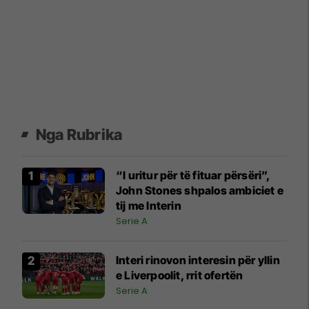
Nga Rubrika
“I uritur për të fituar përsëri”,
John Stones shpalos ambiciet e
tij me Interin
Serie A
Interi rinovon interesin për yllin
e Liverpoolit, rrit ofertën
Serie A