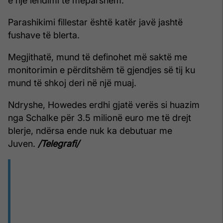
e një lëndimi të mëparshëm.
Parashikimi fillestar është katër javë jashtë
fushave të blerta.
Megjithatë, mund të definohet më saktë me
monitorimin e përditshëm të gjendjes së tij ku
mund të shkoj deri në një muaj.
Ndryshe, Howedes erdhi gjatë verës si huazim
nga Schalke për 3.5 milionë euro me të drejt
blerje, ndërsa ende nuk ka debutuar me
Juven.
/Telegrafi/