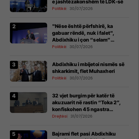
e jashtëzakonshëm të LDK-së
Politikë
30/07/2026
"Nëse është përfshirë, ka
gabuar rëndë, nuk i falet",
Abdixhiku i çon “selam”
Përparim Ramës
Politikë
30/07/2026
Abdixhiku i mbijetoi nismës së
shkarkimit, flet Muhaxheri
Politikë
30/07/2026
32 vjet burgim për katër të
akuzuarit në rastin “Toka 2”,
konfiskohen 45 ngastra
kadastrale
Drejtësi
31/07/2026
Bajrami flet pasi Abdixhiku