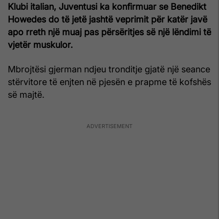
Klubi italian, Juventusi ka konfirmuar se Benedikt
Howedes do të jetë jashtë veprimit për katër javë
apo rreth një muaj pas përsëritjes së një lëndimi të
vjetër muskulor.
Mbrojtësi gjerman ndjeu tronditje gjatë një seance
stërvitore të enjten në pjesën e prapme të kofshës
së majtë.