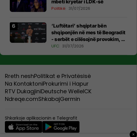
mbeti kryetar i LDK-së
Politikë
31/07/2026
‘Luftëtari’ shqiptar bën
shqiponjën në mes të Beogradit
- serbët e cilësojnë provokim, ai
e cilëson simbol të identitetit
UFC
31/07/2026
Rreth nesh
Politikat e Privatësisë
Na Kontaktoni
Prokurimi i Hapur
RTV Dukagjini
Deutsche Welle
ICK
Ndreqe.com
Shkabaj
Germin
Shkarkoje aplikacionin e Telegrafit
×