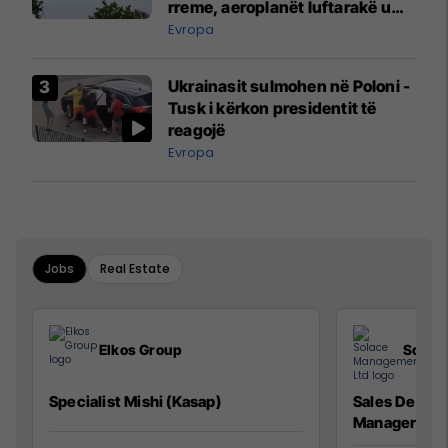
rreme, aeroplanët luftarakë u
ngritën në ajër për të
Evropa
interceptuar fluturaken e Qatar
Airways që po shkonte drejt
Ukrainasit sulmohen në Poloni -
Mançesterit
Tusk i kërkon presidentit të
reagojë
Evropa
Jobs
Real Estate
Elkos Group
Solac
Specialist Mishi (Kasap)
Sales Devel
Manager