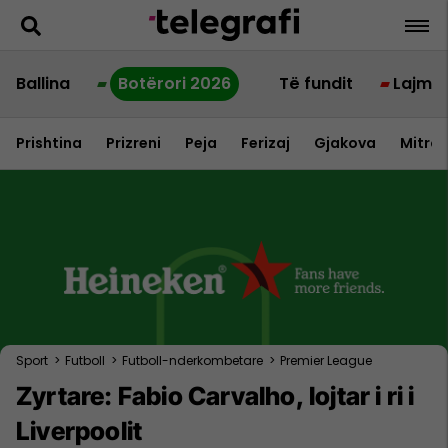
Ballina
Botërori 2026
Të fundit
Lajme
Prishtina
Prizreni
Peja
Ferizaj
Gjakova
Mitrov
Sport
>
Futboll
>
Futboll-nderkombetare
>
Premier League
Zyrtare: Fabio Carvalho, lojtar i ri i
Liverpoolit