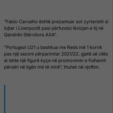
“Fabio Carvalho është prezantuar sot zyrtarisht si
lojtar i Liverpoolit pasi përfundoi lëvizjen e tij në
Qendrën Stërvitore AXA”.
“Portugezi U21 u bashkua me Reds më 1 korrik
pas një sezoni përparimtar 2021/22, gjatë së cilës
ai ishte një figurë kyçe në promovimin e Fulhamit
përsëri në ligën më të mirë”, thuhet në njoftim.