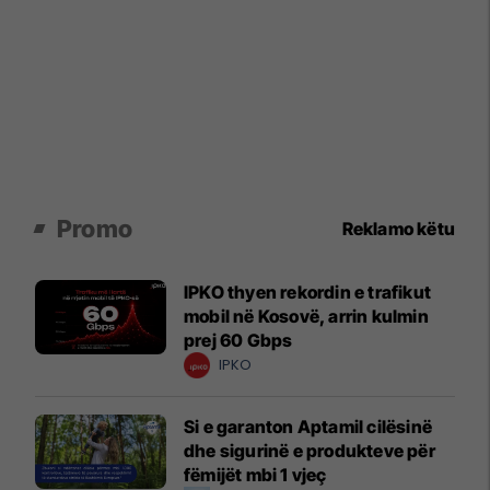
Promo
Reklamo këtu
IPKO thyen rekordin e trafikut
mobil në Kosovë, arrin kulmin
prej 60 Gbps
IPKO
Si e garanton Aptamil cilësinë
dhe sigurinë e produkteve për
fëmijët mbi 1 vjeç