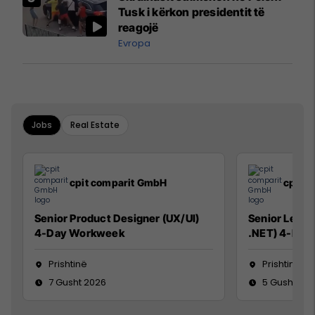
Mançesterit
Tusk i kërkon presidentit të
reagojë
Evropa
Jobs
Real Estate
cpit comparit GmbH
cpit 
Senior Product Designer (UX/UI)
Senior Lead 
4-Day Workweek
.NET) 4-Day
Prishtinë
Prishtinë
7 Gusht 2026
5 Gusht 20