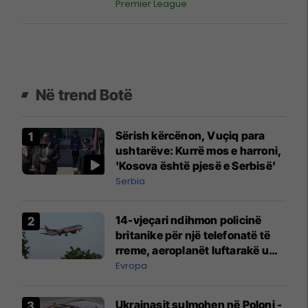
Premier League
Në trend Botë
Sërish kërcënon, Vuçiq para
ushtarëve: Kurrë mos e harroni,
'Kosova është pjesë e Serbisë'
Serbia
14-vjeçari ndihmon policinë
britanike për një telefonatë të
rreme, aeroplanët luftarakë u
ngritën në ajër për të
Evropa
interceptuar fluturaken e Qatar
Airways që po shkonte drejt
Ukrainasit sulmohen në Poloni -