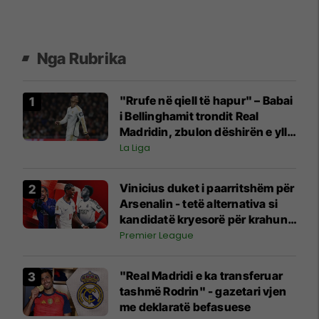
Nga Rubrika
"Rrufe në qiell të hapur" – Babai
i Bellinghamit trondit Real
Madridin, zbulon dëshirën e yllit
anglez për largim
La Liga
Vinicius duket i paarritshëm për
Arsenalin - tetë alternativa si
kandidatë kryesorë për krahun
e majtë te Topçinjtë
Premier League
"Real Madridi e ka transferuar
tashmë Rodrin" - gazetari vjen
me deklaratë befasuese