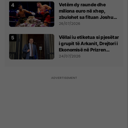
Vetëm dy raunde dhe
miliona euro në xhep,
zbulohet sa fituan Joshua
e Prenga
26/07/2026
Vëllai iu etiketua si pjesëtar
i grupit të Arkanit, Drejtori i
Ekonomisë në Prizren
mohon pretendimet
24/07/2026