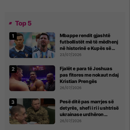
Top 5
Mbappe rendit gjashtë
futbollistët më të mëdhenj
në historinë e Kupës së
Botës, Messi mbetet i dyti
23/07/2026
Fjalët e para të Joshuas
pas fitores me nokaut ndaj
Kristian Prengës
26/07/2026
Pesë ditë pas marrjes së
detyrës, shefi i ri i ushtrisë
ukrainase urdhëron
kontroll të madh
26/07/2026