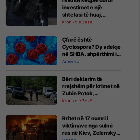
I kishte keqpërdorur
investimet e një
shtetasi të huaj,
arrestohet i dyshuari
Kronika e Zezë
në Prishtinë
Çfarë është
Cyclospora? Dy vdekje
në SHBA, shpërthimi i
sëmundjes e vë
Amerika
Evropën në gatishmëri
​Bëri deklarim të
rrejshëm për krimet në
Zubin Potok,
“dëshmitari” nga
Kronika e Zezë
Zupçi ndalet 48 orë
Rritet në 17 numri i
viktimave nga sulmi
rus në Kiev, Zelensky