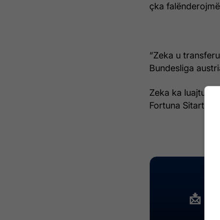
çka falënderojmë 
“Zeka u transferu
Bundesliga austri
Zeka ka luajtur p
Fortuna Sitartd, 