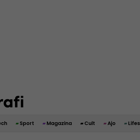
ech
Sport
Magazina
Cult
Ajo
Life