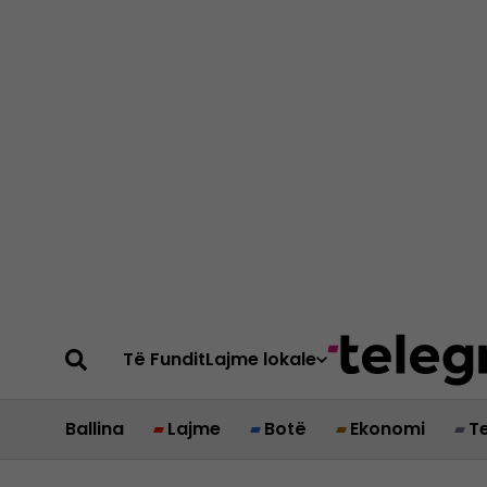
Të Fundit
Lajme lokale
Ballina
Lajme
Botë
Ekonomi
T