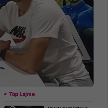
Top Lajme