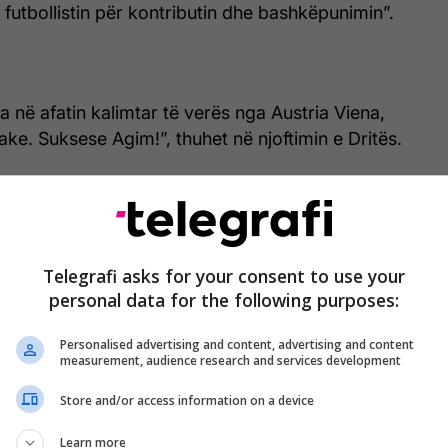
futbollistin për kontributin dhe bashkëpunimin”.
a në afatin kalimtar të verës nga Austria Viena,
ake. Suksese Agim!”, thuhet në njoftimin e Dritës.
ër klube si Skënderbeu, Lille, Varzim, Leixoes,
Mouscron dhe Austria e Vjenës. /
Telegrafi
/
Telegrafi asks for your consent to use your
personal data for the following purposes:
Personalised advertising and content, advertising and content
measurement, audience research and services development
Store and/or access information on a device
Learn more