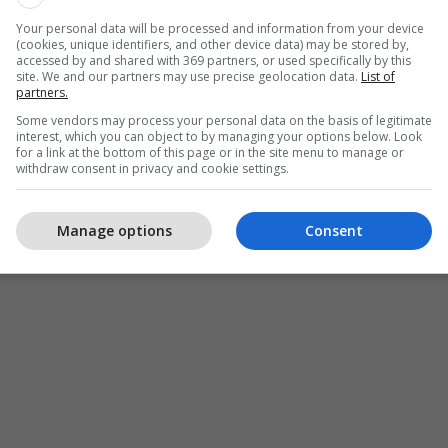
Your personal data will be processed and information from your device
(cookies, unique identifiers, and other device data) may be stored by,
accessed by and shared with 369 partners, or used specifically by this
site. We and our partners may use precise geolocation data.
List of
partners.
Some vendors may process your personal data on the basis of legitimate
interest, which you can object to by managing your options below. Look
for a link at the bottom of this page or in the site menu to manage or
withdraw consent in privacy and cookie settings.
Manage options
Consent