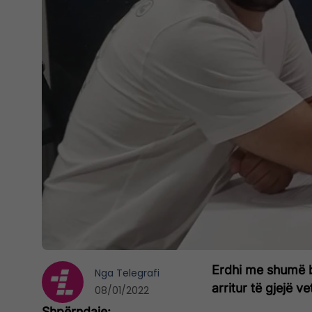
Erdhi me shumë b
Nga
Telegrafi
arritur të gjejë ve
08/01/2022