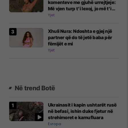
komenteve me gjuhë urrejtjeje:
Më vjen turp t’i lexoj, jo më t’i
shkruaj
Yjet
Xhuli Nura: Ndoshta e gjej një
partner që do të jetë baba për
fëmijët e mi
Yjet
Në trend Botë
Ukrainasit i kapin ushtarët rusë
në befasi, ishin duke fjetur në
strehimoret e kamufluara
Evropa