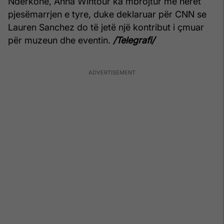
Ndërkohë, Anna Wintour ka mbrojtur më herët
pjesëmarrjen e tyre, duke deklaruar për CNN se
Lauren Sanchez do të jetë një kontribut i çmuar
për muzeun dhe eventin.
/Telegrafi/