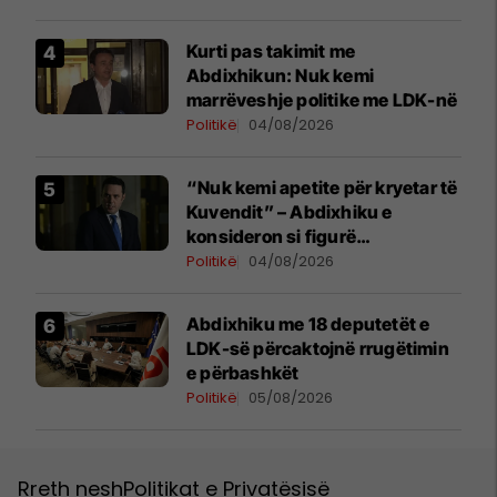
Kurti pas takimit me
Abdixhikun: Nuk kemi
marrëveshje politike me LDK-në
Politikë
04/08/2026
“Nuk kemi apetite për kryetar të
Kuvendit” – Abdixhiku e
konsideron si figurë
ceremoniale
Politikë
04/08/2026
Abdixhiku me 18 deputetët e
LDK-së përcaktojnë rrugëtimin
e përbashkët
Politikë
05/08/2026
Rreth nesh
Politikat e Privatësisë