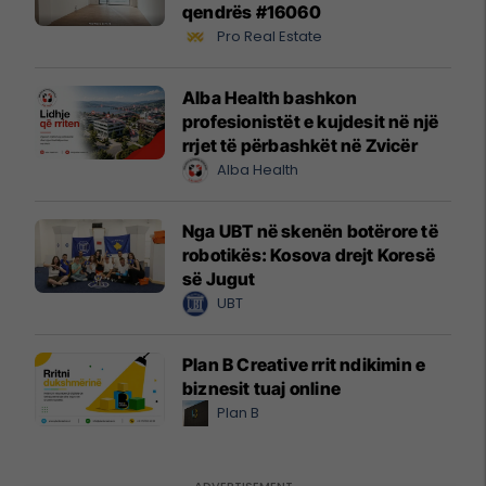
qendrës #16060
Pro Real Estate
Alba Health bashkon
profesionistët e kujdesit në një
rrjet të përbashkët në Zvicër
Alba Health
Nga UBT në skenën botërore të
robotikës: Kosova drejt Koresë
së Jugut
UBT
Plan B Creative rrit ndikimin e
biznesit tuaj online
Plan B