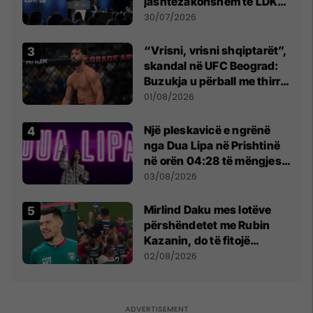
jashtëzakonshëm të LDK-
së
30/07/2026
“Vrisni, vrisni shqiptarët”,
skandal në UFC Beograd:
Buzukja u përball me thirrje
anti-shqiptare nga
01/08/2026
tribunat
Një pleskavicë e ngrënë
nga Dua Lipa në Prishtinë
në orën 04:28 të mëngjesit
- dhe bota digjitale serbe
03/08/2026
shpall gjendjen e luftës
Mirlind Daku mes lotëve
përshëndetet me Rubin
Kazanin, do të fitojë
miliona te Spartak Moska
02/08/2026