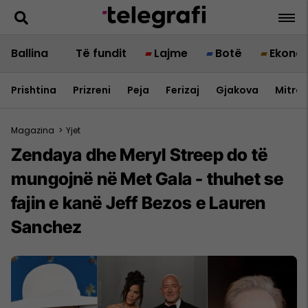
Ballina
Të fundit
Lajme
Botë
Ekono
Prishtina
Prizreni
Peja
Ferizaj
Gjakova
Mitrov
Magazina
>
Yjet
Zendaya dhe Meryl Streep do të
mungojnë në Met Gala - thuhet se
fajin e kanë Jeff Bezos e Lauren
Sanchez