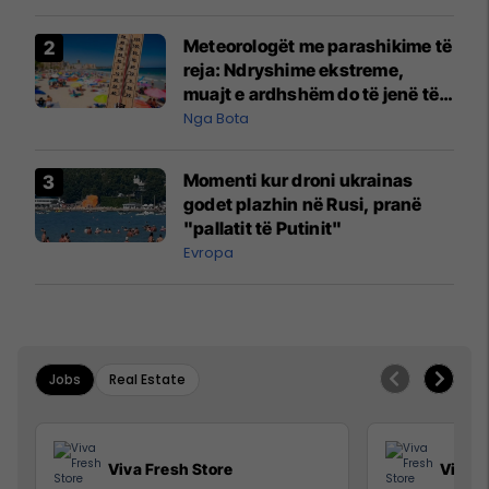
Meteorologët me parashikime të
reja: Ndryshime ekstreme,
muajt e ardhshëm do të jenë të
pazakontë
Nga Bota
Momenti kur droni ukrainas
godet plazhin në Rusi, pranë
"pallatit të Putinit"
Evropa
Jobs
Real Estate
Viva Fresh Store
Viva F