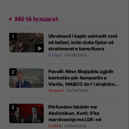
Më të lexuarat
Ukrainasit i kapin ushtarët rusë
në befasi, ishin duke fjetur në
strehimoret e kamufluara
Evropa
04/08/2026
Pacolli: Nëse Shqipëria zgjidh
kontratën për Aeroportin e
Vlorës, MABCO do t’i drejtohet
arbitrazhit ndërkombëtar
Shqipëri
05/08/2026
Përfundon takimin me
Abdixhikun, Kurti: S'ka
marrëveshje me LDK-në
Politikë
05/08/2026