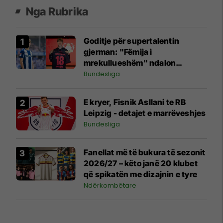
Nga Rubrika
Goditje për supertalentin
gjerman: "Fëmija i
mrekullueshëm" ndalon
futbollin për shkak të
Bundesliga
problemeve shëndetësore
E kryer, Fisnik Asllani te RB
Leipzig - detajet e marrëveshjes
Bundesliga
Fanellat më të bukura të sezonit
2026/27 – këto janë 20 klubet
që spikatën me dizajnin e tyre
Ndërkombëtare