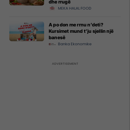
dhe rrugë
MEKA HALAL FOOD
A po don me rrnu n’deti?
Kursimet mund t’ju sjellin një
banesë
Banka Ekonomike