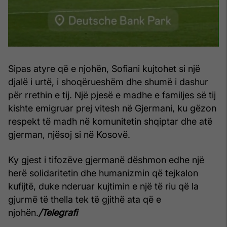
Sipas atyre që e njohën, Sofiani kujtohet si një
djalë i urtë, i shoqërueshëm dhe shumë i dashur
për rrethin e tij. Një pjesë e madhe e familjes së tij
kishte emigruar prej vitesh në Gjermani, ku gëzon
respekt të madh në komunitetin shqiptar dhe atë
gjerman, njësoj si në Kosovë.
Ky gjest i tifozëve gjermanë dëshmon edhe një
herë solidaritetin dhe humanizmin që tejkalon
kufijtë, duke nderuar kujtimin e një të riu që la
gjurmë të thella tek të gjithë ata që e
njohën.
/Telegrafi