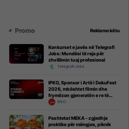
Promo
Reklamo këtu
Konkurset e javës në Telegrafi
Jobs: Mundësi të reja për
zhvillimin tuaj profesional
Telegrafi Jobs
IPKO, Sponsor i Artë i DokuFest
2026, mbështet filmin dhe
frymëzon gjeneratën e re të
krijuesve
IPKO
Pashtetat MEKA - zgjedhje
praktike për mëngjes, piknik