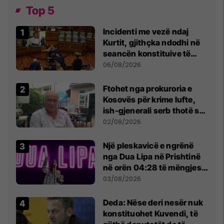
Top 5
Incidenti me vezë ndaj
Kurtit, gjithçka ndodhi në
seancën konstituive të
Kuvendit
06/08/2026
Ftohet nga prokuroria e
Kosovës për krime lufte,
ish-gjenerali serb thotë se
dikush e tradhtoi në
02/08/2026
Beograd
Një pleskavicë e ngrënë
nga Dua Lipa në Prishtinë
në orën 04:28 të mëngjesit
- dhe bota digjitale serbe
03/08/2026
shpall gjendjen e luftës
Deda: Nëse deri nesër nuk
konstituohet Kuvendi, të