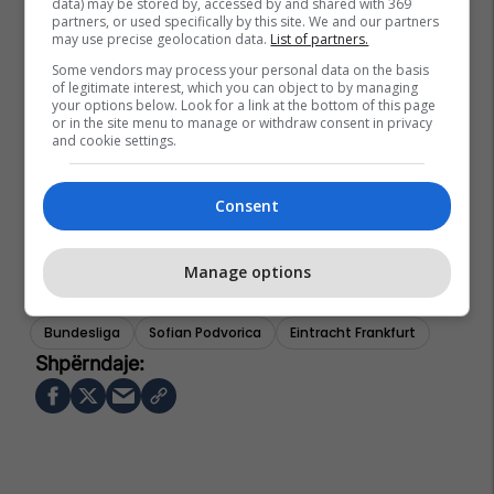
data) may be stored by, accessed by and shared with 369
partners, or used specifically by this site. We and our partners
may use precise geolocation data.
List of partners.
Some vendors may process your personal data on the basis
of legitimate interest, which you can object to by managing
your options below. Look for a link at the bottom of this page
or in the site menu to manage or withdraw consent in privacy
and cookie settings.
Consent
Manage options
Bundesliga
Sofian Podvorica
Eintracht Frankfurt