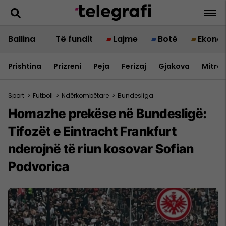
Ballina
Të fundit
Lajme
Botë
Ekono
Prishtina
Prizreni
Peja
Ferizaj
Gjakova
Mitrov
Sport
>
Futboll
>
Ndërkombëtare
>
Bundesliga
Homazhe prekëse në Bundesligë:
Tifozët e Eintracht Frankfurt
nderojnë të riun kosovar Sofian
Podvorica