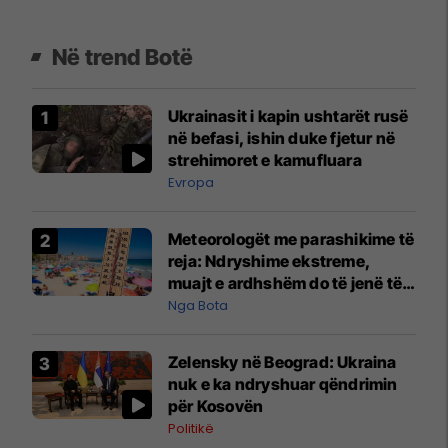
Në trend Botë
Ukrainasit i kapin ushtarët rusë
në befasi, ishin duke fjetur në
strehimoret e kamufluara
Evropa
Meteorologët me parashikime të
reja: Ndryshime ekstreme,
muajt e ardhshëm do të jenë të
pazakontë
Nga Bota
Zelensky në Beograd: Ukraina
nuk e ka ndryshuar qëndrimin
për Kosovën
Politikë