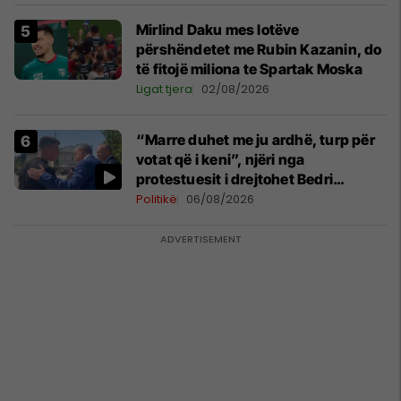
Mirlind Daku mes lotëve
përshëndetet me Rubin Kazanin, do
të fitojë miliona te Spartak Moska
Ligat tjera
02/08/2026
“Marre duhet me ju ardhë, turp për
votat që i keni”, njëri nga
protestuesit i drejtohet Bedri
Hamzës
Politikë
06/08/2026