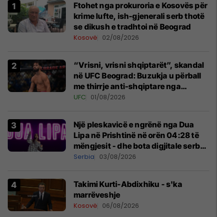
Ftohet nga prokuroria e Kosovës për
krime lufte, ish-gjenerali serb thotë
se dikush e tradhtoi në Beograd
Kosovë
02/08/2026
“Vrisni, vrisni shqiptarët”, skandal
në UFC Beograd: Buzukja u përball
me thirrje anti-shqiptare nga
tribunat
UFC
01/08/2026
Një pleskavicë e ngrënë nga Dua
Lipa në Prishtinë në orën 04:28 të
mëngjesit - dhe bota digjitale serbe
shpall gjendjen e luftës
Serbia
03/08/2026
Takimi Kurti-Abdixhiku - s'ka
marrëveshje
Kosovë
06/08/2026