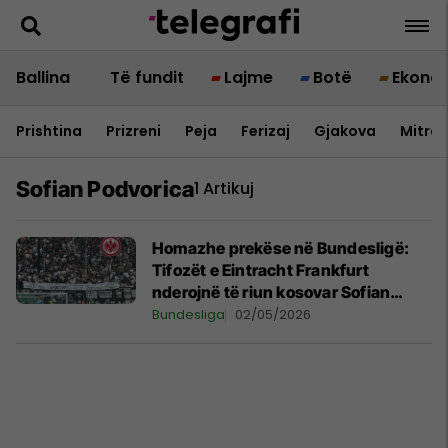
Ballina
Të fundit
Lajme
Botë
Ekono
Prishtina
Prizreni
Peja
Ferizaj
Gjakova
Mitrov
Sofian Podvorica
1 Artikuj
Homazhe prekëse në Bundesligë:
Tifozët e Eintracht Frankfurt
nderojnë të riun kosovar Sofian
Podvorica
Bundesliga
02/05/2026