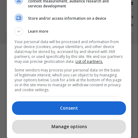
content measurement, audience research and
Recepsionist/e
Architect
services development
Prishtine
Prishtinë
Store and/or access information on a device
31 Gusht 2026
6 Shtator 
Learn more
Your personal data will be processed and information from
your device (cookies, unique identifiers, and other device
data) may be stored by, accessed by and shared with 369
partners, or used specifically by this site. We and our partners
may use precise geolocation data.
List of partners.
Some vendors may process your personal data on the basis
of legitimate interest, which you can object to by managing
your options below. Look for a link at the bottom of this page
or in the site menu to manage or withdraw consent in privacy
and cookie settings.
Consent
Manage options