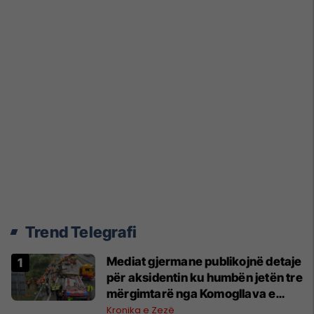
Trend Telegrafi
Mediat gjermane publikojnë detaje
për aksidentin ku humbën jetën tre
mërgimtarë nga Komogllava e
Ferizajt
Kronika e Zezë