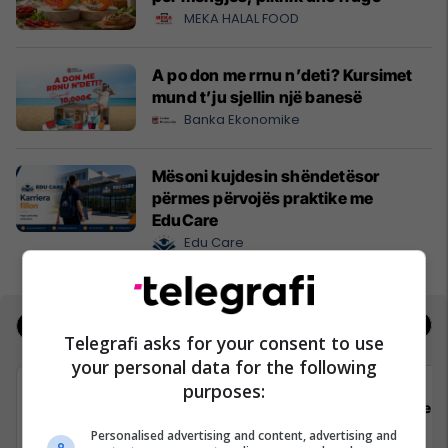
MEKA HALAL FOOD
A po don me rrnu n’deti? Kursimet
mund t’ju sjellin një banesë
Banka Ekonomike
Mësoni kujdesin shëndetësor
përmes përvojës praktike me
EduCare
Edu Care
Jobs
Real Estate
Telegrafi asks for your consent to use
your personal data for the following
purposes:
Padel Zone
Flex 
Personalised advertising and content, advertising and