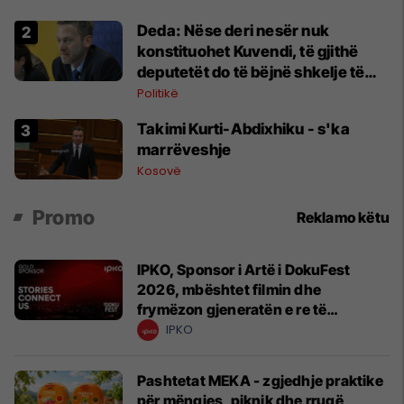
Deda: Nëse deri nesër nuk
konstituohet Kuvendi, të gjithë
deputetët do të bëjnë shkelje të
rëndë kushtetuese
Politikë
Takimi Kurti-Abdixhiku - s'ka
marrëveshje
Kosovë
Promo
Reklamo këtu
IPKO, Sponsor i Artë i DokuFest
2026, mbështet filmin dhe
frymëzon gjeneratën e re të
krijuesve
IPKO
Pashtetat MEKA - zgjedhje praktike
për mëngjes, piknik dhe rrugë