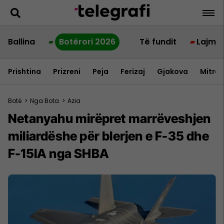
Ballina
Botërori 2026
Të fundit
Lajme
Prishtina
Prizreni
Peja
Ferizaj
Gjakova
Mitrov
Botë
>
Nga Bota
>
Azia
Netanyahu mirëpret marrëveshjen
miliardëshe për blerjen e F-35 dhe
F-15IA nga SHBA