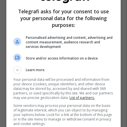
Telegrafi asks for your consent to use
your personal data for the following
purposes:
Benjamin Netanyahu
Izraeli
Shba
Personalised advertising and content, advertising and
content measurement, audience research and
services development
Store and/or access information on a device
Learn more
Your personal data will be processed and information from
your device (cookies, unique identifiers, and other device
data) may be stored by, accessed by and shared with 369
partners, or used specifically by this site. We and our partners
may use precise geolocation data.
List of partners.
Some vendors may process your personal data on the basis
of legitimate interest, which you can object to by managing
your options below. Look for a link at the bottom of this page
or in the site menu to manage or withdraw consent in privacy
and cookie settings.