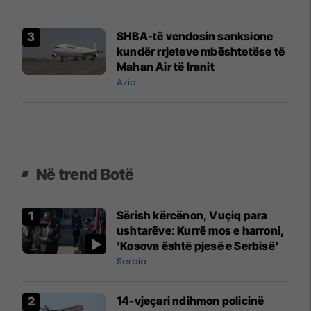
SHBA-të vendosin sanksione
kundër rrjeteve mbështetëse të
Mahan Air të Iranit
Azia
Në trend Botë
Sërish kërcënon, Vuçiq para
ushtarëve: Kurrë mos e harroni,
'Kosova është pjesë e Serbisë'
Serbia
14-vjeçari ndihmon policinë