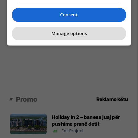
Consent
Manage options
Promo
Reklamo këtu
Holiday In 2 – banesa juaj për
pushime pranë detit
Edil Project