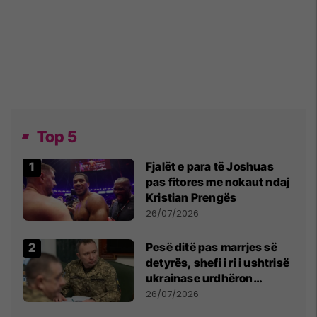
Top 5
Fjalët e para të Joshuas
pas fitores me nokaut ndaj
Kristian Prengës
26/07/2026
Pesë ditë pas marrjes së
detyrës, shefi i ri i ushtrisë
ukrainase urdhëron
kontroll të madh
26/07/2026