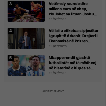
Vetëm dy raunde dhe
miliona euro në xhep,
zbulohet sa fituan Joshua
e Prenga
26/07/2026
Vëllai iu etiketua si pjesëtar
i grupit të Arkanit, Drejtori i
Ekonomisë në Prizren
mohon pretendimet
24/07/2026
Mbappe rendit gjashtë
futbollistët më të mëdhenj
në historinë e Kupës së
Botës, Messi mbetet i dyti
23/07/2026