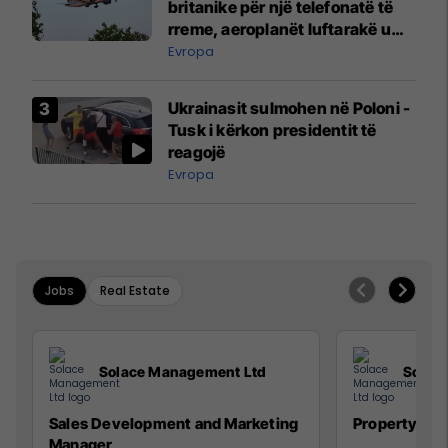
britanike për një telefonatë të
rreme, aeroplanët luftarakë u
ngritën në ajër për të
Evropa
interceptuar fluturaken e Qatar
Airways që po shkonte drejt
Ukrainasit sulmohen në Poloni -
Mançesterit
Tusk i kërkon presidentit të
reagojë
Evropa
Jobs
Real Estate
Solace Management Ltd
Solac
Sales Development and Marketing
Property Ma
Manager