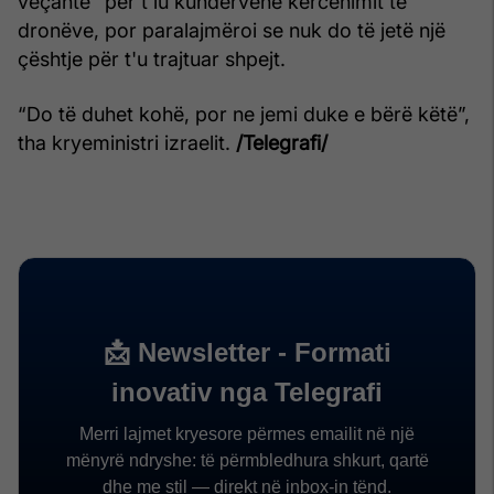
veçantë" për t'iu kundërvënë kërcënimit të
dronëve, por paralajmëroi se nuk do të jetë një
çështje për t'u trajtuar shpejt.
“Do të duhet kohë, por ne jemi duke e bërë këtë”,
tha kryeministri izraelit.
/Telegrafi/