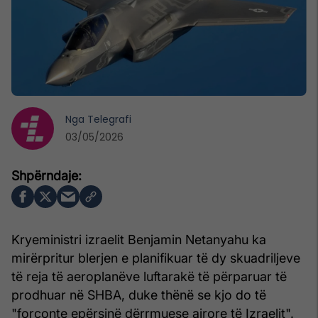
Nga
Telegrafi
03/05/2026
Kryeministri izraelit Benjamin Netanyahu ka
mirërpritur blerjen e planifikuar të dy skuadriljeve
të reja të aeroplanëve luftarakë të përparuar të
prodhuar në SHBA, duke thënë se kjo do të
"forconte epërsinë dërrmuese ajrore të Izraelit".