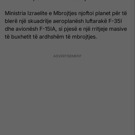
Ministria Izraelite e Mbrojtjes njoftoi planet për të
blerë një skuadrilje aeroplanësh luftarakë F-35I
dhe avionësh F-15IA, si pjesë e një rritjeje masive
të buxhetit të ardhshëm të mbrojtjes.