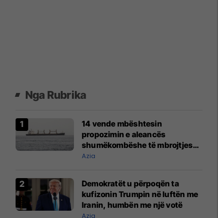
Nga Rubrika
14 vende mbështesin
propozimin e aleancës
shumëkombëshe të mbrojtjes
detare të udhëhequr nga Arabia
Azia
Saudite
Demokratët u përpoqën ta
kufizonin Trumpin në luftën me
Iranin, humbën me një votë
Azia