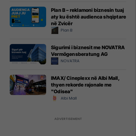
Plan B – reklamoni biznesin tuaj
aty ku është audienca shqiptare
në Zvicër
Plan B
Sigurimi i biznesit me NOVATRA
Vermögensberatung AG
NOVATRA
IMAX/ Cineplexx në Albi Mall,
thyen rekorde rajonale me
"Odisea"
Albi Mall