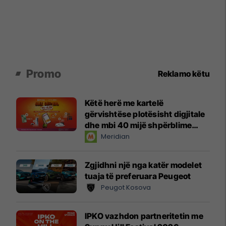
Promo
Reklamo këtu
Këtë herë me kartelë
gërvishtëse plotësisht digjitale
dhe mbi 40 mijë shpërblime
instant!
Meridian
Zgjidhni një nga katër modelet
tuaja të preferuara Peugeot
Peugot Kosova
IPKO vazhdon partneritetin me