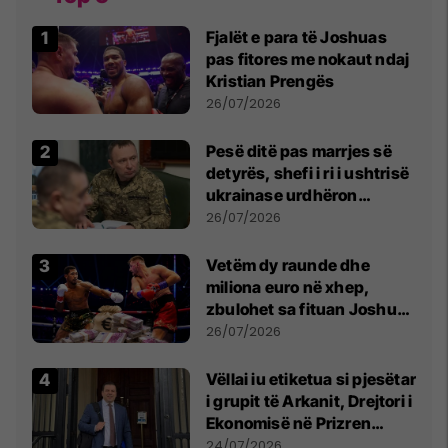
Fjalët e para të Joshuas
pas fitores me nokaut ndaj
Kristian Prengës
26/07/2026
Pesë ditë pas marrjes së
detyrës, shefi i ri i ushtrisë
ukrainase urdhëron
kontroll të madh
26/07/2026
Vetëm dy raunde dhe
miliona euro në xhep,
zbulohet sa fituan Joshua
e Prenga
26/07/2026
Vëllai iu etiketua si pjesëtar
i grupit të Arkanit, Drejtori i
Ekonomisë në Prizren
mohon pretendimet
24/07/2026