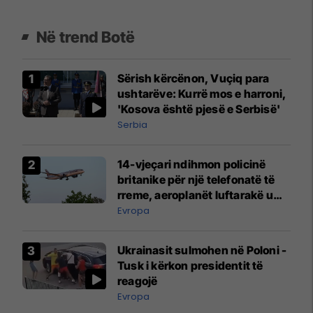
Në trend Botë
Sërish kërcënon, Vuçiq para
ushtarëve: Kurrë mos e harroni,
'Kosova është pjesë e Serbisë'
Serbia
14-vjeçari ndihmon policinë
britanike për një telefonatë të
rreme, aeroplanët luftarakë u
ngritën në ajër për të
Evropa
interceptuar fluturaken e Qatar
Airways që po shkonte drejt
Ukrainasit sulmohen në Poloni -
Mançesterit
Tusk i kërkon presidentit të
reagojë
Evropa