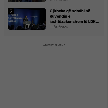
Gjithçka që ndodhi në
Kuvendin e
jashtëzakonshëm të LDK-
së
30/07/2026