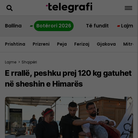
Ballina
Botërori 2026
Të fundit
Lajme
Prishtina
Prizreni
Peja
Ferizaj
Gjakova
Mitrov
Lajme
>
Shqipëri
E rrallë, peshku prej 120 kg gatuhet
në sheshin e Himarës