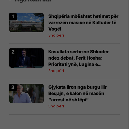
Shqipëria mbështet hetimet për
varrezën masive në Kalludër të
Vogël
Shqipëri
Kosullata serbe në Shkodër
ndez debat, Ferit Hoxha:
Prioriteti ynë, Lugina e
Preshevës
Shqipëri
Gjykata liron nga burgu Ilir
Beqajn, e kalon në masën
“arrest në shtëpi”
Shqipëri