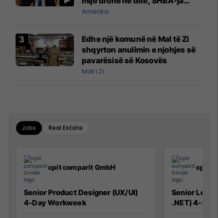
mijë dronë në ditë, SHBA-ja
mbetet shumë prapa në
Amerika
prodhim
Edhe një komunë në Mal të Zi
shqyrton anulimin e njohjes së
pavarësisë së Kosovës
Mali i Zi
Jobs
Real Estate
cpit comparit GmbH
cpit 
Senior Product Designer (UX/UI)
Senior Lead 
4-Day Workweek
.NET) 4-Day