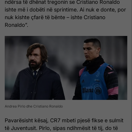
ndërsa të dhënat tregonin se Cristiano Ronaldo
ishte më i dobëti në sprintime. Ai nuk e donte, por
nuk kishte çfarë të bënte – ishte Cristiano
Ronaldo”.
Andrea Pirlo dhe Cristiano Ronaldo
Pavarësisht kësaj, CR7 mbeti pjesë fikse e sulmit
të Juventusit. Pirlo, sipas ndihmësit të tij, do të