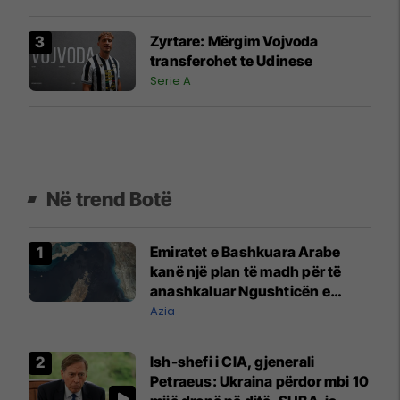
Zyrtare: Mërgim Vojvoda
transferohet te Udinese
Serie A
Në trend Botë
Emiratet e Bashkuara Arabe
kanë një plan të madh për të
anashkaluar Ngushticën e
Hormuzit
Azia
Ish-shefi i CIA, gjenerali
Petraeus: Ukraina përdor mbi 10