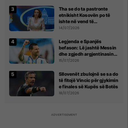
Tha se do ta pastronte
etnikisht Kosovën po të
ishte në vend të
Millosheviqit, Lëvizja e
14/07/2026
Qytetarëve të Lirë në Serbi
kërkon shkarkimin e
Legjenda e Spanjës
menjëhershëm të
befason: Lë jashtë Messin
Snezhana Paunoviq
dhe zgjedh argjentinasin
më të mirë në botë
15/07/2026
Sllovenët zbulojnë se sa do
të fitojë Vincic për gjykimin
e finales së Kupës së Botës
18/07/2026