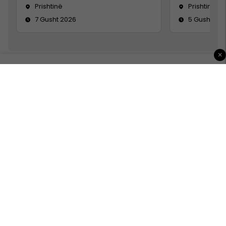
Prishtinë
Prishtinë
7 Gusht 2026
5 Gusht 20
×