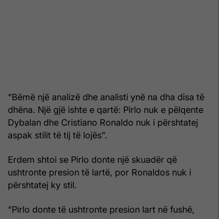
“Bëmë një analizë dhe analisti ynë na dha disa të
dhëna. Një gjë ishte e qartë: Pirlo nuk e pëlqente
Dybalan dhe Cristiano Ronaldo nuk i përshtatej
aspak stilit të tij të lojës”.
Erdem shtoi se Pirlo donte një skuadër që
ushtronte presion të lartë, por Ronaldos nuk i
përshtatej ky stil.
“Pirlo donte të ushtronte presion lart në fushë,