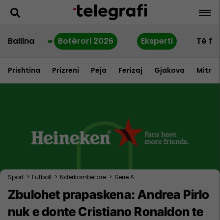
Ballina
Botërori 2026
Eksperti
Të fu
Prishtina
Prizreni
Peja
Ferizaj
Gjakova
Mitrov
Sport
>
Futboll
>
Ndërkombëtare
>
Serie A
Zbulohet prapaskena: Andrea Pirlo
nuk e donte Cristiano Ronaldon te