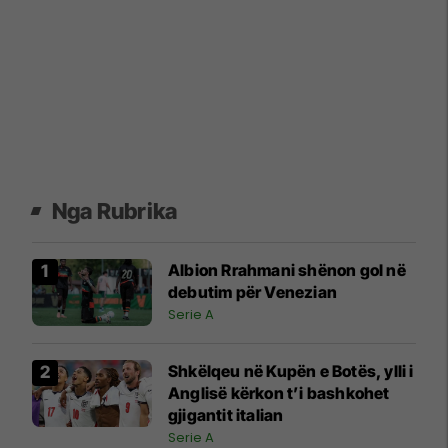
Nga Rubrika
Albion Rrahmani shënon gol në
debutim për Venezian
Serie A
Shkëlqeu në Kupën e Botës, ylli i
Anglisë kërkon t’i bashkohet
gjigantit italian
Serie A