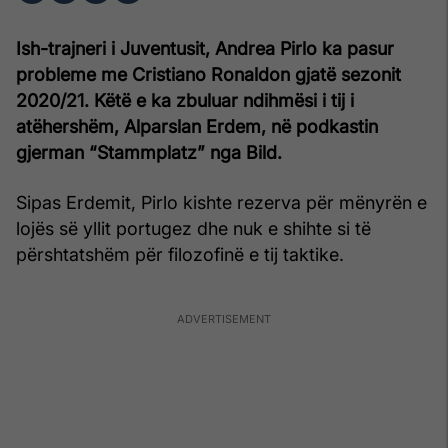
Ish-trajneri i Juventusit, Andrea Pirlo ka pasur
probleme me Cristiano Ronaldon gjatë sezonit
2020/21. Këtë e ka zbuluar ndihmësi i tij i
atëhershëm, Alparslan Erdem, në podkastin
gjerman “Stammplatz” nga Bild.
Sipas Erdemit, Pirlo kishte rezerva për mënyrën e
lojës së yllit portugez dhe nuk e shihte si të
përshtatshëm për filozofinë e tij taktike.