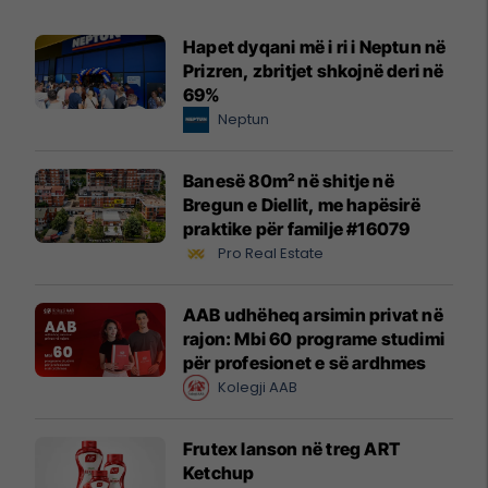
Hapet dyqani më i ri i Neptun në
Prizren, zbritjet shkojnë deri në
69%
Neptun
Banesë 80m² në shitje në
Bregun e Diellit, me hapësirë
praktike për familje #16079
Pro Real Estate
AAB udhëheq arsimin privat në
rajon: Mbi 60 programe studimi
për profesionet e së ardhmes
Kolegji AAB
Frutex lanson në treg ART
Ketchup