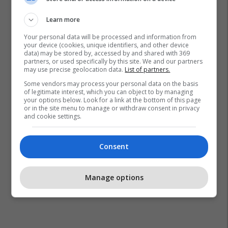
Learn more
Your personal data will be processed and information from
your device (cookies, unique identifiers, and other device
data) may be stored by, accessed by and shared with 369
partners, or used specifically by this site. We and our partners
may use precise geolocation data.
List of partners.
Some vendors may process your personal data on the basis
of legitimate interest, which you can object to by managing
your options below. Look for a link at the bottom of this page
Juventus
Andrea Pirlo
Cristiano Ronaldo
or in the site menu to manage or withdraw consent in privacy
and cookie settings.
Consent
Manage options