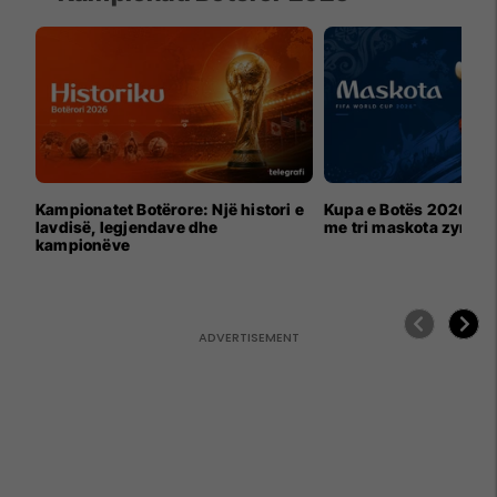
Kampionatet Botërore: Një histori e
Kupa e Botës 2026 për
lavdisë, legjendave dhe
me tri maskota zyrtar
kampionëve