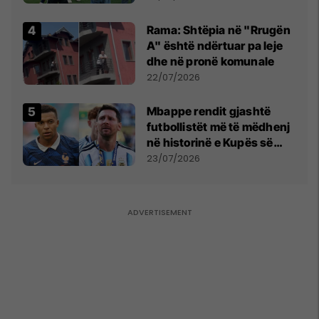
Kupës së Botës
Rama: Shtëpia në "Rrugën
A" është ndërtuar pa leje
dhe në pronë komunale
22/07/2026
Mbappe rendit gjashtë
futbollistët më të mëdhenj
në historinë e Kupës së
Botës, Messi mbetet i dyti
23/07/2026