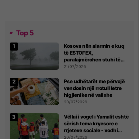
Top 5
Kosova nën alarmin e kuq
të ESTOFEX,
paralajmërohen stuhi të
fuqishme me breshër dhe
21/07/2026
erëra të forta
Pse udhëtarët me përvojë
vendosin një rrotull letre
higjienike në valixhe
20/07/2026
Vëllai i vogël i Yamalit është
sërish tema kryesore e
rrjeteve sociale - vodhi
vëmendjen pas finales së
20/07/2026