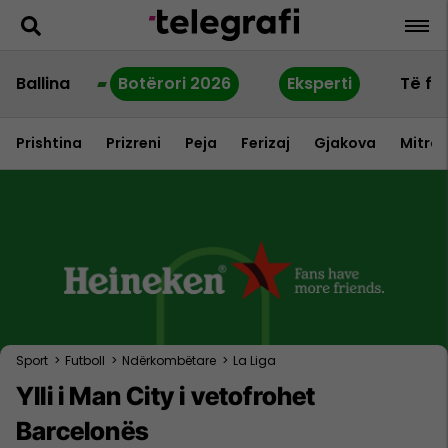
Ballina
Botërori 2026
Eksperti
Të fu
Prishtina
Prizreni
Peja
Ferizaj
Gjakova
Mitrov
Sport
>
Futboll
>
Ndërkombëtare
>
La Liga
Ylli i Man City i vetofrohet
Barcelonës