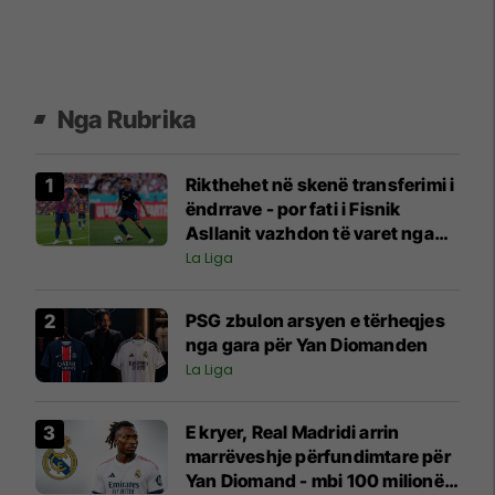
Nga Rubrika
Rikthehet në skenë transferimi i
ëndrrave - por fati i Fisnik
Asllanit vazhdon të varet nga
Ferran Torres
La Liga
PSG zbulon arsyen e tërheqjes
nga gara për Yan Diomanden
La Liga
E kryer, Real Madridi arrin
marrëveshje përfundimtare për
Yan Diomand - mbi 100 milionë