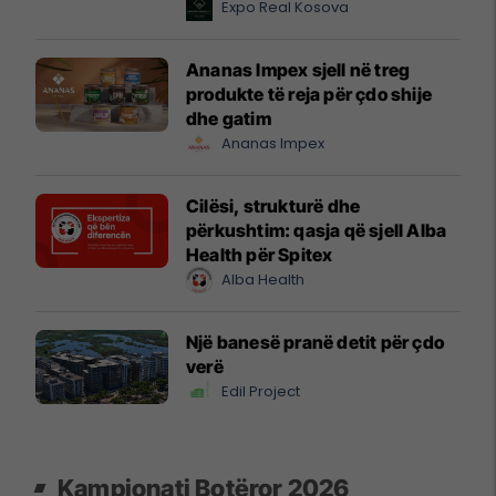
2026
Expo Real Kosova
Ananas Impex sjell në treg
produkte të reja për çdo shije
dhe gatim
Ananas Impex
Cilësi, strukturë dhe
përkushtim: qasja që sjell Alba
Health për Spitex
Alba Health
Një banesë pranë detit për çdo
verë
Edil Project
Kampionati Botëror 2026