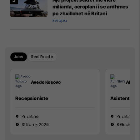
miliarda, aeroplani i së ardhmes
po zhvillohet në Britani
Evropa
Jobs
Real Estate
Avedo Kosovo
ALTIN
Recepsioniste
Asistente e S
Prishtinë
Prishtinë
31 Korrik 2026
8 Gusht 20