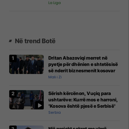
euro kushtoi transferimi
La Liga
Në trend Botë
Dritan Abazoviqi merret në
pyetje për dhënien e shtetësisë
së nderit biznesmenit kosovar
Mali i Zi
Sërish kërcënon, Vuçiq para
ushtarëve: Kurrë mos e harroni,
'Kosova është pjesë e Serbisë'
Serbia
Një projekt sekret me vlerë