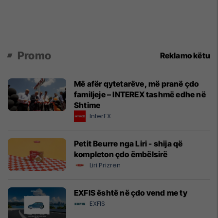
Promo
Reklamo këtu
Më afër qytetarëve, më pranë çdo
familjeje – INTEREX tashmë edhe në
Shtime
InterEX
Petit Beurre nga Liri - shija që
kompleton çdo ëmbëlsirë
Liri Prizren
EXFIS është në çdo vend me ty
EXFIS