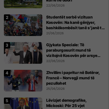
kurrë në oborr
22/06/2026
Studentët serbë vizituan
Kosovën: Na kanë gënjyer,
bashkëkombësit tanë s’janë të
shtypur
21/06/2026
​Gjykata Speciale: Të
paraburgosurit mund të
vizitojnë Kosovën për arsye
humanitare
22/06/2026
Zhvillim i papritur në Botëror,
Francë – Norvegji mund të
pezullohet
25/06/2026
Lëvizjet demografike,
Mickoski: Për 25 vjet