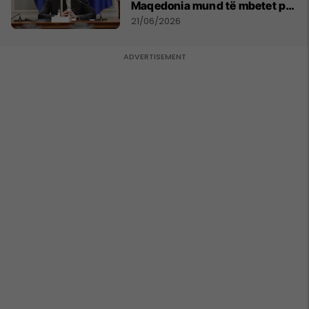
Maqedonia mund të mbetet pa
150 mijë deri në 250 mijë
21/06/2026
banorë