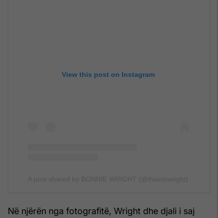
View this post on Instagram
A post shared by BONNIE WRIGHT (@thisisbwright)
Në njërën nga fotografitë, Wright dhe djali i saj