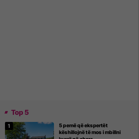
Top 5
5 pemë që ekspertët
këshillojnë të mos i mbillni