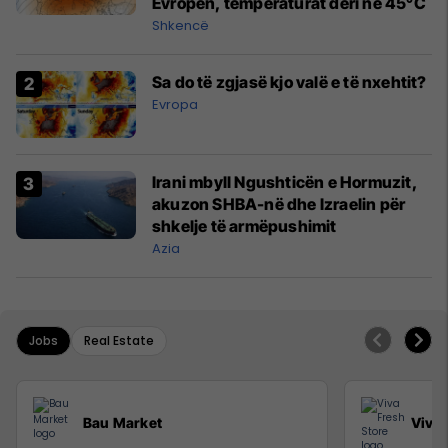
Evropën, temperaturat deri në 45°C
Shkencë
Sa do të zgjasë kjo valë e të nxehtit?
Evropa
Irani mbyll Ngushticën e Hormuzit,
akuzon SHBA-në dhe Izraelin për
shkelje të armëpushimit
Azia
Jobs
Real Estate
Bau Market
Viva 