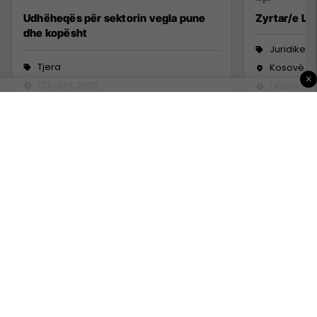
Udhëheqës për sektorin vegla pune
Zyrtar/e Lig
dhe kopësht
Juridike
Tjera
Kosovë
×
12 Korrik 2026
1 Korrik 20