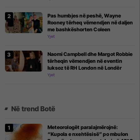
Pas humbjes në peshë, Wayne
Rooney tërheq vëmendjen në daljen
me bashkëshorten Coleen
Yjet
Naomi Campbell dhe Margot Robbie
tërheqin vëmendjen në eventin
luksoz të RH London në Londër
Yjet
Në trend Botë
Meteorologët paralajmërojnë:
“Kupola e nxehtësisë” po mbulon