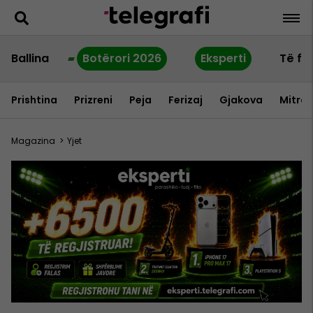
Ballina
Botërori 2026
Eksperti
Të fu
Prishtina
Prizreni
Peja
Ferizaj
Gjakova
Mitrov
Magazina
>
Yjet