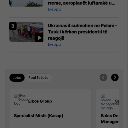
rreme, aeroplanët luftarakë u
ngritën në ajër për të
Evropa
interceptuar fluturaken e Qatar
Airways që po shkonte drejt
Ukrainasit sulmohen në Poloni -
Mançesterit
Tusk i kërkon presidentit të
reagojë
Evropa
Jobs
Real Estate
Elkos Group
Solac
Specialist Mishi (Kasap)
Sales Devel
Manager