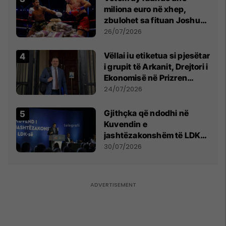
miliona euro në xhep,
zbulohet sa fituan Joshua
e Prenga
26/07/2026
Vëllai iu etiketua si pjesëtar
i grupit të Arkanit, Drejtori i
Ekonomisë në Prizren
mohon pretendimet
24/07/2026
Gjithçka që ndodhi në
Kuvendin e
jashtëzakonshëm të LDK-
së
30/07/2026