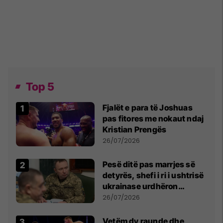
Top 5
Fjalët e para të Joshuas
pas fitores me nokaut ndaj
Kristian Prengës
26/07/2026
Pesë ditë pas marrjes së
detyrës, shefi i ri i ushtrisë
ukrainase urdhëron
kontroll të madh
26/07/2026
Vetëm dy raunde dhe