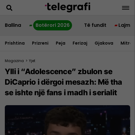
Ballina
Botërori 2026
Të fundit
Lajme
Prishtina
Prizreni
Peja
Ferizaj
Gjakova
Mitrov
Magazina
>
Yjet
Ylli i “Adolescence” zbulon se
DiCaprio i dërgoi mesazh: Më tha
se ishte një fans i madh i serialit