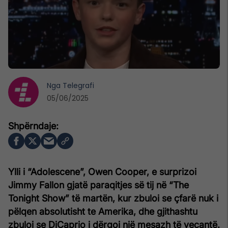
Nga
Telegrafi
05/06/2025
Ylli i “Adolescene”, Owen Cooper, e surprizoi
Jimmy Fallon gjatë paraqitjes së tij në “The
Tonight Show” të martën, kur zbuloi se çfarë nuk i
pëlqen absolutisht te Amerika, dhe gjithashtu
zbuloi se DiCaprio i dërgoi një mesazh të veçantë.