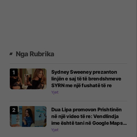
Nga Rubrika
Sydney Sweeney prezanton
linjën e saj të të brendshmeve
SYRN me një fushatë të re
Yjet
Dua Lipa promovon Prishtinën
në një video të re: Vendlindja
ime është tani në Google Maps
Street View
Yjet