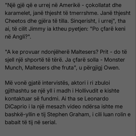
"Një gjë që e urrej në Amerikë - çokollatat dhe
karamelet, janë thjesht të tmerrshme. Janë thjesht
Cheetos dhe gjëra të tilla. Sinqerisht, i urrej", tha
ai, të cilit Jimmy ia ktheu pyetjen: "Po çfarë keni
në Angli?".
"A ke provuar ndonjëherë Maltesers? Prit - do të
sjell një shportë të tërë. Ja çfarë solla - Monster
Munch, Maltesers dhe fruta", u përgjigj Owen.
Më vonë gjatë intervistës, aktori i ri zbuloi
gjithashtu se një yll i madh i Hollivudit e kishte
kontaktuar së fundmi. Ai tha se Leonardo
DiCaprio i la një mesazh video ndërsa ishte me
bashkë-yllin e tij Stephen Graham, i cili luan rolin e
babait të tij në serial.