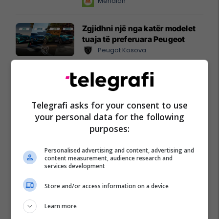
instant!
Meridian
Zgjidhni një nga katër modelet
tuaja të preferuara Peugeot
Peugot Kosova
IPKO vazhdon partneritetin me
Sunny Hill Festival 2026
IPKO
Telegrafi asks for your consent to use
your personal data for the following
EXPO DIASPORA 2026 mbahet
purposes:
më 3, 4 dhe 5 gusht në Prishtinë
Expo Prishtina
Personalised advertising and content, advertising and
content measurement, audience research and
services development
Store and/or access information on a device
Learn more