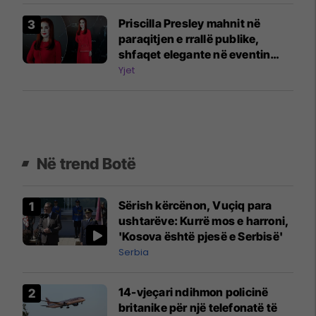
Priscilla Presley mahnit në
paraqitjen e rrallë publike,
shfaqet elegante në eventin
luksoz në Majorka
Yjet
Në trend Botë
Sërish kërcënon, Vuçiq para
ushtarëve: Kurrë mos e harroni,
'Kosova është pjesë e Serbisë'
Serbia
14-vjeçari ndihmon policinë
britanike për një telefonatë të