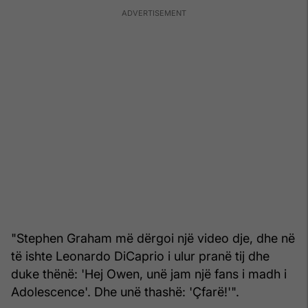
"Stephen Graham më dërgoi një video dje, dhe në
të ishte Leonardo DiCaprio i ulur pranë tij dhe
duke thënë: 'Hej Owen, unë jam një fans i madh i
Adolescence'. Dhe unë thashë: 'Çfarë!'".