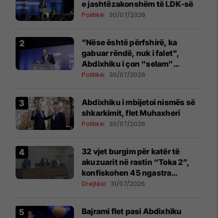
e jashtëzakonshëm të LDK-së
Politikë
30/07/2026
"Nëse është përfshirë, ka
gabuar rëndë, nuk i falet",
Abdixhiku i çon “selam”
Përparim Ramës
Politikë
30/07/2026
Abdixhiku i mbijetoi nismës së
shkarkimit, flet Muhaxheri
Politikë
30/07/2026
32 vjet burgim për katër të
akuzuarit në rastin “Toka 2”,
konfiskohen 45 ngastra
kadastrale
Drejtësi
31/07/2026
Bajrami flet pasi Abdixhiku