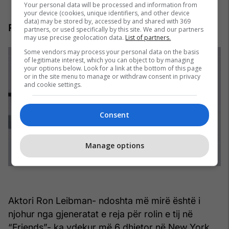
Your personal data will be processed and information from
your device (cookies, unique identifiers, and other device
data) may be stored by, accessed by and shared with 369
Ron Leibman
partners, or used specifically by this site. We and our partners
may use precise geolocation data.
List of partners.
Some vendors may process your personal data on the basis
of legitimate interest, which you can object to by managing
your options below. Look for a link at the bottom of this page
or in the site menu to manage or withdraw consent in privacy
and cookie settings.
Consent
Manage options
Aktori Ron Leibman- ndoshta më mirë është i
njohur nga gjeneratat e reja për rolin e tij në
“Friends”- ka vdekur më 6 dhjetor në New York