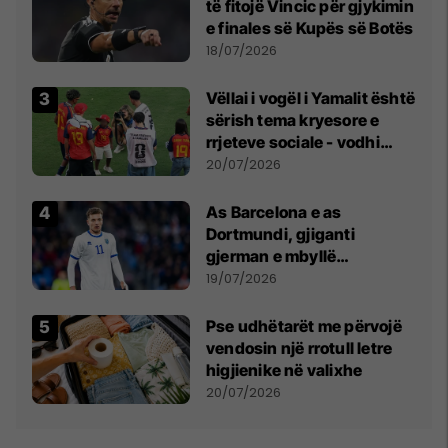
të fitojë Vincic për gjykimin
e finales së Kupës së Botës
18/07/2026
Vëllai i vogël i Yamalit është
sërish tema kryesore e
rrjeteve sociale - vodhi
vëmendjen pas finales së
20/07/2026
Kupës së Botës
As Barcelona e as
Dortmundi, gjiganti
gjerman e mbyllë
marrëveshjen për Fisnik
19/07/2026
Asllanin
Pse udhëtarët me përvojë
vendosin një rrotull letre
higjienike në valixhe
20/07/2026