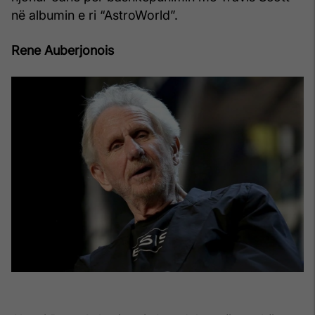
në albumin e ri “AstroWorld”.
Rene Auberjonois