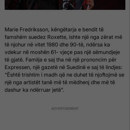
Marie Fredriksson, këngëtarja e bendit të
famshëm suedez Roxette, ishte një nga zërat më
të njohur në vitet 1980 dhe 90-të, ndërsa ka
vdekur në moshën 61- vjeçe pas një sëmundjeje
të gjatë. Familja e saj tha në një prononcim për
Expressen, një gazetë në Suedinë e saj të lindjes:
“Është trishtim i madh që ne duhet të njoftojmë se
një nga artistët tanë më të mëdhenj dhe më të
dashur ka ndërruar jetë”.