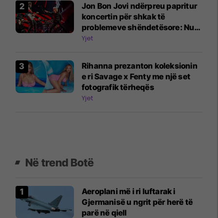
Jon Bon Jovi ndërpreu papritur
koncertin për shkak të
problemeve shëndetësore: Nuk
po e merrni edicionin tim më të
Yjet
mirë
Rihanna prezanton koleksionin
e ri Savage x Fenty me një set
fotografik tërheqës
Yjet
Në trend Botë
Aeroplani më i ri luftarak i
Gjermanisë u ngrit për herë të
parë në qiell