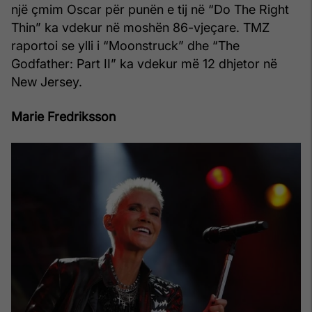
një çmim Oscar për punën e tij në “Do The Right
Thin” ka vdekur në moshën 86-vjeçare. TMZ
raportoi se ylli i “Moonstruck” dhe “The
Godfather: Part II” ka vdekur më 12 dhjetor në
New Jersey.
Marie Fredriksson