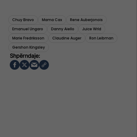
Chuy Bravo
Mama Cax
Rene Auberjonois
Emanuel Ungaro
Danny Aiello
Juice Wrld
Marie Fredriksson
Claudine Auger
Ron Leibman
Gershon Kingsley