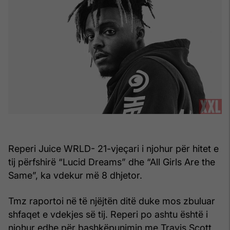
Reperi Juice WRLD- 21-vjeçari i njohur për hitet e
tij përfshirë “Lucid Dreams” dhe “All Girls Are the
Same”, ka vdekur më 8 dhjetor.
Tmz raportoi në të njëjtën ditë duke mos zbuluar
shfaqet e vdekjes së tij. Reperi po ashtu është i
njohur edhe për bashkëpunimin me Travis Scott