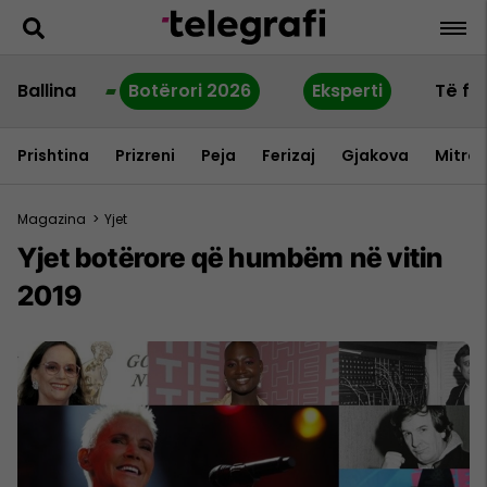
Ballina
Botërori 2026
Eksperti
Të fu
Prishtina
Prizreni
Peja
Ferizaj
Gjakova
Mitrov
Magazina
>
Yjet
Yjet botërore që humbëm në vitin
2019