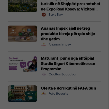
turistik në Shqipëri prezantohet
ne Expo Real Kosova: Vizitoni
shtandin dhe zbuloni
Baks Bay
mundësitë e investimit
Ananas Impex sjell në treg
produkte të reja për çdo shije
dhe gatim
Ananas Impex
Maturant, puno nga shtëpia!
Studio Siguri Kibernetike ose
Programim
Cacttus Education
Oferta e Korrikut në FAFA Sun
Fafa Resorts