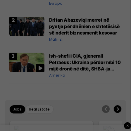
Evropa
Dritan Abazoviqi merret në
pyetje për dhënien e shtetësisë
së nderit biznesmenit kosovar
Mali i Zi
Ish-shefi i CIA, gjenerali
Petraeus: Ukraina përdor mbi 10
mijë dronë në ditë, SHBA-ja
mbetet shumë prapa në
Amerika
prodhim
Jobs
Real Estate
×