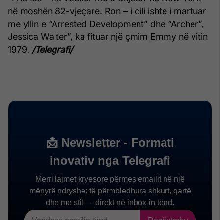
në moshën 82-vjeçare. Ron – i cili ishte i martuar
me yllin e “Arrested Development” dhe “Archer”,
Jessica Walter”, ka fituar një çmim Emmy në vitin
1979
.
/Telegrafi/