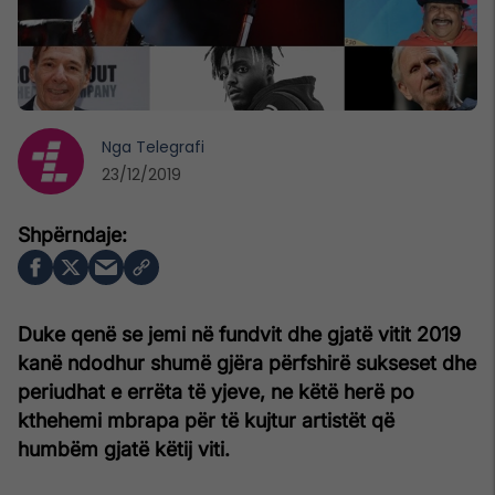
Nga
Telegrafi
23/12/2019
Duke qenë se jemi në fundvit dhe gjatë vitit 2019
kanë ndodhur shumë gjëra përfshirë sukseset dhe
periudhat e errëta të yjeve, ne këtë herë po
kthehemi mbrapa për të kujtur artistët që
humbëm gjatë këtij viti.