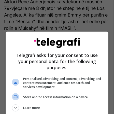
Aktori Rene Auberjonois ka vdekur në moshën
79-vjeçare më 8 dhjetor në shtëpinë e tij në Los
Angeles. Ai ka fituar një çmim Emmy për punën e
tij në “Benson” dhe ai ndër tjerash njihet edhe për
rolin e Mulcahy” në filmin “MASH”.
Telegrafi asks for your consent to use
your personal data for the following
purposes:
Personalised advertising and content, advertising and
content measurement, audience research and
services development
Store and/or access information on a device
Learn more