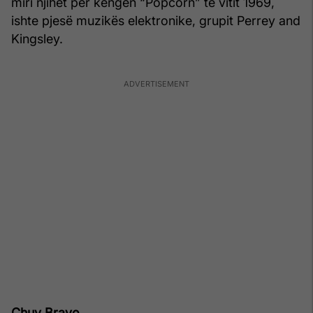
miri njihet për këngën “Popcorn” të vitit 1969,
ishte pjesë muzikës elektronike, grupit Perrey and
Kingsley.
Chuy Bravo