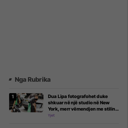
Nga Rubrika
Dua Lipa fotografohet duke
shkuar në një studio në New
York, merr vëmendjen me stilin e
veçantë
Yjet