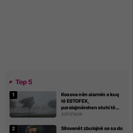
Top 5
Kosova nën alarmin e kuq
të ESTOFEX,
paralajmërohen stuhi të
fuqishme me breshër dhe
21/07/2026
erëra të forta
Sllovenët zbulojnë se sa do