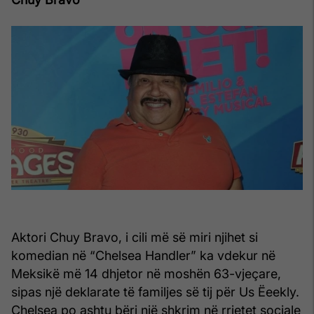
Aktori Chuy Bravo, i cili më së miri njihet si
komedian në “Chelsea Handler” ka vdekur në
Meksikë më 14 dhjetor në moshën 63-vjeçare,
sipas një deklarate të familjes së tij për Us Ëeekly.
Chelsea po ashtu bëri një shkrim në rrjetet sociale