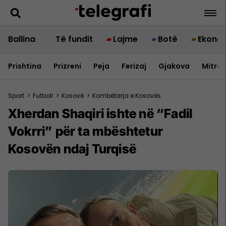
Ballina
Të fundit
Lajme
Botë
Ekono
Prishtina
Prizreni
Peja
Ferizaj
Gjakova
Mitrov
Sport
>
Futboll
>
Kosovë
>
Kombëtarja e Kosovës
Xherdan Shaqiri ishte në “Fadil
Vokrri” për ta mbështetur
Kosovën ndaj Turqisë