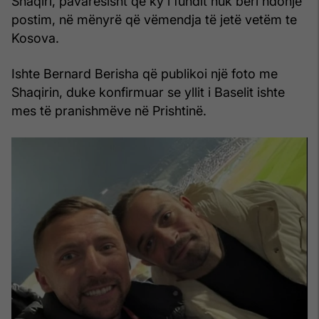
Shaqiri, pavarësisht që ky i fundit nuk bëri ndonjë
postim, në mënyrë që vëmendja të jetë vetëm te
Kosova.
Ishte Bernard Berisha që publikoi një foto me
Shaqirin, duke konfirmuar se yllit i Baselit ishte
mes të pranishmëve në Prishtinë.