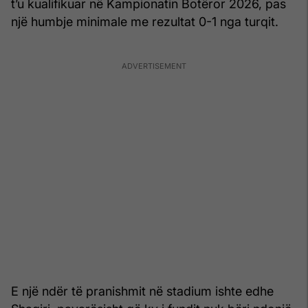
t’u kualifikuar në Kampionatin Botëror 2026, pas
një humbje minimale me rezultat 0-1 nga turqit.
E një ndër të pranishmit në stadium ishte edhe