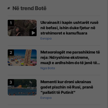
Në trend Botë
Ukrainasit i kapin ushtarët rusë
në befasi, ishin duke fjetur në
strehimoret e kamufluara
Evropa
Meteorologët me parashikime të
reja: Ndryshime ekstreme,
muajt e ardhshëm do të jenë të
pazakontë
Nga Bota
Momenti kur droni ukrainas
godet plazhin në Rusi, pranë
"pallatit të Putinit"
Evropa