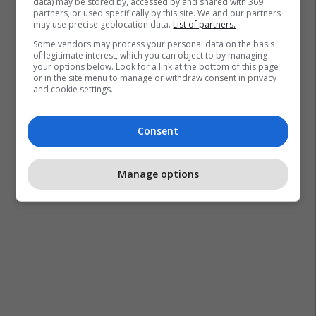
data) may be stored by, accessed by and shared with 369
partners, or used specifically by this site. We and our partners
may use precise geolocation data.
List of partners.
Some vendors may process your personal data on the basis
of legitimate interest, which you can object to by managing
your options below. Look for a link at the bottom of this page
or in the site menu to manage or withdraw consent in privacy
and cookie settings.
Consent
Manage options