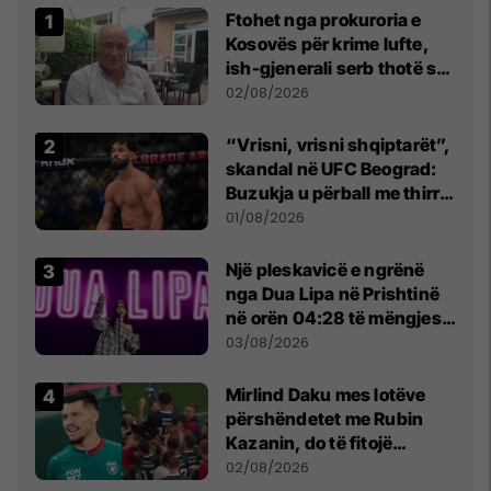
Ftohet nga prokuroria e
Kosovës për krime lufte,
ish-gjenerali serb thotë se
dikush e tradhtoi në
02/08/2026
Beograd
“Vrisni, vrisni shqiptarët”,
skandal në UFC Beograd:
Buzukja u përball me thirrje
anti-shqiptare nga
01/08/2026
tribunat
Një pleskavicë e ngrënë
nga Dua Lipa në Prishtinë
në orën 04:28 të mëngjesit
- dhe bota digjitale serbe
03/08/2026
shpall gjendjen e luftës
Mirlind Daku mes lotëve
përshëndetet me Rubin
Kazanin, do të fitojë
miliona te Spartak Moska
02/08/2026