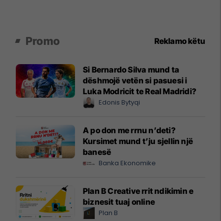
Promo
Reklamo këtu
Si Bernardo Silva mund ta
dëshmojë vetën si pasuesi i
Luka Modricit te Real Madridi?
Edonis Bytyqi
A po don me rrnu n’deti?
Kursimet mund t’ju sjellin një
banesë
Banka Ekonomike
Plan B Creative rrit ndikimin e
biznesit tuaj online
Plan B