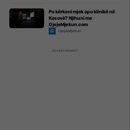
Po kërkoni mjek apo klinikë në
Kosovë? Njihuni me
GjejeMjekun.com
GjejeMjekun