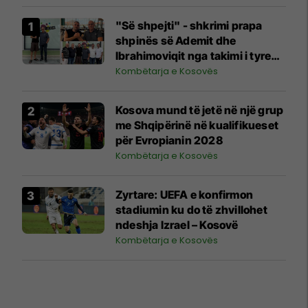
"Së shpejti" - shkrimi prapa
shpinës së Ademit dhe
Ibrahimoviqit nga takimi i tyre
shihet si shenjë që ylli i Bayernit
Kombëtarja e Kosovës
mund të luajë për Kosovën
Kosova mund të jetë në një grup
me Shqipërinë në kualifikueset
për Evropianin 2028
Kombëtarja e Kosovës
Zyrtare: UEFA e konfirmon
stadiumin ku do të zhvillohet
ndeshja Izrael – Kosovë
Kombëtarja e Kosovës