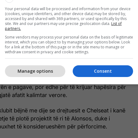
Your personal data will be processed and information from your device
(cookies, unique identifiers, and other device data) may be stored by,
accessed by and shared with 369 partners, or used specifically by this
site. We and our partners may use precise geolocation data.
List of
 nuk kanë bindur trajnerin spanjoll dhe janë
partners.
stën e transferimeve.
Some vendors may process your personal data on the basis of legitimate
interest, which you can object to by managing your options below. Look
for a link at the bottom of this page or in the site menu to manage or
 portierin Filip Jorgensen, mbrojtësit Tosin
withdraw consent in privacy and cookie settings.
noit Badiashile dhe Axel Disasi, si dhe sulmuesit
nacho e Liam Delap.
Manage options
Consent
e futbollistëve do t’i shërbente Chelseat për të ulur
ën e pagave, por edhe për të krijuar hapësira për
gjatë afatit kalimtar verore.
lubit bëjnë me dije se drejtuesit e Chelseat i kanë
e të plotë projektit të ri të Alonsos, duke i
buxhet të konsiderueshëm për përforcime.