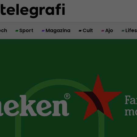
ech
Sport
Magazina
Cult
Ajo
Life