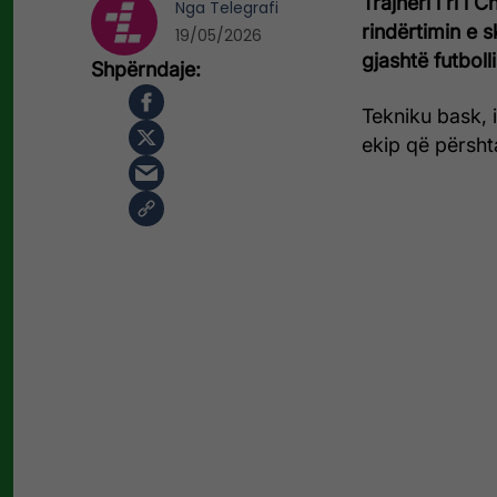
Trajneri i ri i
Nga
Telegrafi
rindërtimin e 
19/05/2026
gjashtë futboll
Tekniku bask, i
ekip që përshtat