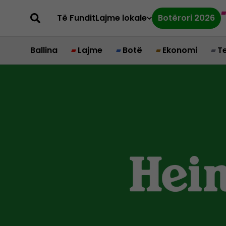
Të Fundit
Lajme lokale
Botërori 2026
Ballina
Lajme
Botë
Ekonomi
T