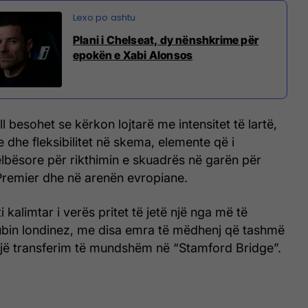
Plani i Chelseat, dy nënshkrime për
epokën e Xabi Alonsos
ll besohet se kërkon lojtarë me intensitet të lartë,
ke dhe fleksibilitet në skema, elemente që i
lbësore për rikthimin e skuadrës në garën për
n Premier dhe në arenën evropiane.
 kalimtar i verës pritet të jetë një nga më të
ubin londinez, me disa emra të mëdhenj që tashmë
jë transferim të mundshëm në “Stamford Bridge”.