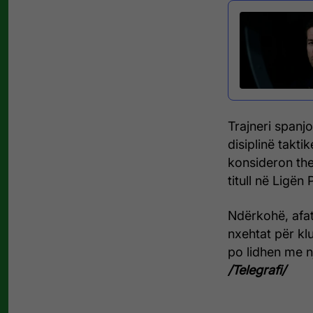
Trajneri spanjo
disiplinë takti
konsideron the
titull në Ligë
Ndërkohë, afati
nxehtat për kl
po lidhen me n
/Telegrafi/