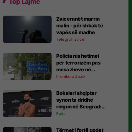
Top Lajme
Zviceranët marrin
malin - për shkak të
vapës së madhe
Telegrafi Zvicer
Policia nis hetimet
për terrorizëm pas
mesazheve në
Zubin-Potok
Kronika e Zezë
Boksieri shqiptar
synon ta dridhë
ringun në Beograd:
Jam gati, Zoti e
Boks
bekoftë Shqipërinë
Tërmet i fortë godet