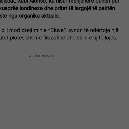
 Chelseat, Xabi Alonso, ka nisur menjëherë punën për
skuadrës londineze dhe pritet të largojë të paktën
istë nga organika aktuale.
 cili mori drejtimin e “Bluve”, synon të ndërtojë një
et plotësisht me filozofinë dhe stilin e tij të lojës.