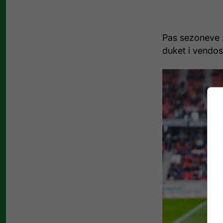
Pas sezoneve z
duket i vendos