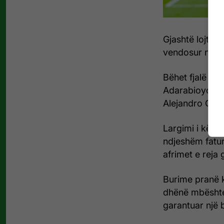
Gjashtë lojtarë
vendosur në li
Bëhet fjalë për
Adarabioyo, Be
Alejandro Gar
Largimi i këtyr
ndjeshëm fatur
afrimet e reja 
Burime pranë k
dhënë mbështetj
garantuar një 