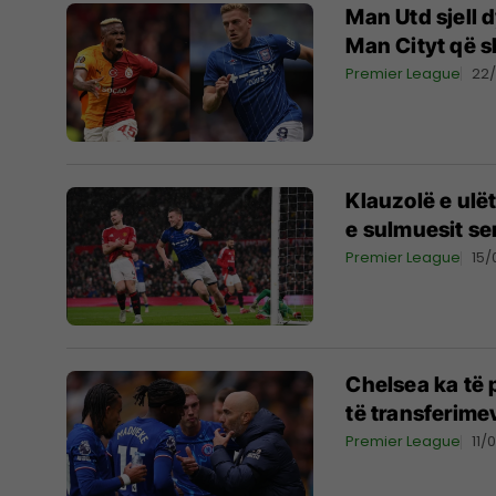
Man Utd sjell d
Man Cityt që s
Premier League
22
Klauzolë e ulë
e sulmuesit s
Premier League
15
Chelsea ka të 
të transferime
Premier League
11/