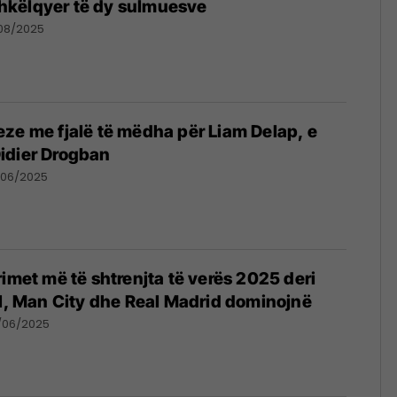
 shkëlqyer të dy sulmuesve
08/2025
ze me fjalë të mëdha për Liam Delap, e
idier Drogban
/06/2025
rimet më të shtrenjta të verës 2025 deri
ol, Man City dhe Real Madrid dominojnë
/06/2025