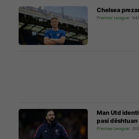
Chelsea prezan
Premier League
04
Man Utd identi
pasi dështuan 
Premier League
31/