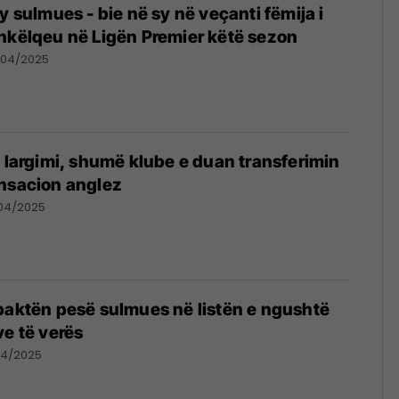
y sulmues - bie në sy në veçanti fëmija i
hkëlqeu në Ligën Premier këtë sezon
/04/2025
t largimi, shumë klube e duan transferimin
ensacion anglez
/04/2025
paktën pesë sulmues në listën e ngushtë
ve të verës
04/2025