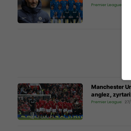
Premier League
29
Manchester Un
anglez, zyrtar
Premier League
27