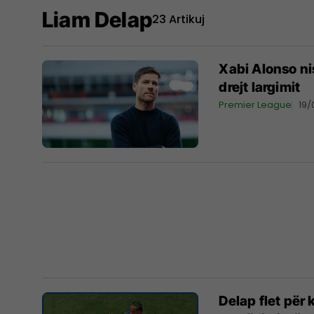
Liam Delap
23 Artikuj
Xabi Alonso ni
drejt largimit
Premier League
19/
Delap flet për