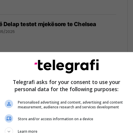
jë Delap testet mjekësore te Chelsea
05/2025
a ka arritur të transferojë sulmuesin e ri
n klauzolën prej 35 milionë eurosh
Telegrafi asks for your consent to use your
personal data for the following purposes:
/05/2025
Personalised advertising and content, advertising and content
measurement, audience research and services development
Store and/or access information on a device
ë gjashtë skuadra për transferimin e top
Learn more