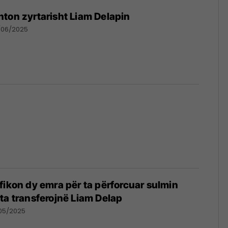
ton zyrtarisht Liam Delapin
/06/2025
fikon dy emra për ta përforcuar sulmin
ta transferojnë Liam Delap
05/2025