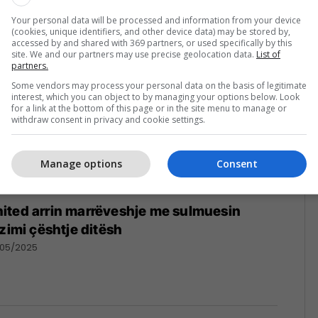
/05/2025
Your personal data will be processed and information from your device
(cookies, unique identifiers, and other device data) may be stored by,
accessed by and shared with 369 partners, or used specifically by this
site. We and our partners may use precise geolocation data.
List of
partners.
Some vendors may process your personal data on the basis of legitimate
interest, which you can object to by managing your options below. Look
for a link at the bottom of this page or in the site menu to manage or
withdraw consent in privacy and cookie settings.
Manage options
Consent
ited arrin marrëveshje me sulmuesin
izimi çështje ditësh
/05/2025