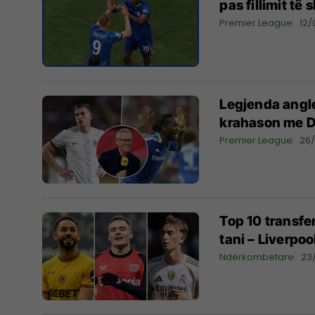
pas fillimit të
Premier League
12/
Legjenda angle
krahason me D
Premier League
26
Top 10 transfe
tani – Liverpo
Ndërkombëtare
23