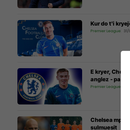
Kur do t'i krye
Premier League
31/
E kryer, Chelse
anglez - pagua
Premier League
29
Chelsea mposht
sulmuesit