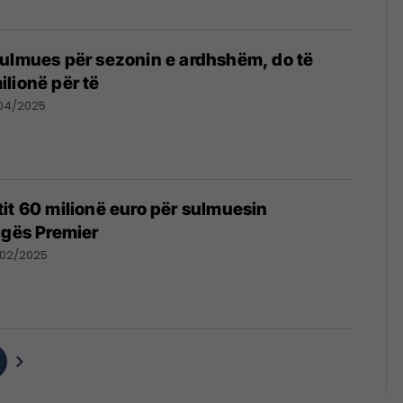
ulmues për sezonin e ardhshëm, do të
lionë për të
/04/2025
it 60 milionë euro për sulmuesin
igës Premier
/02/2025