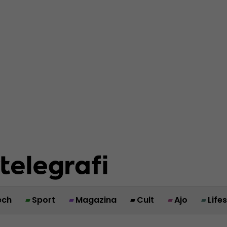
ech
Sport
Magazina
Cult
Ajo
Life