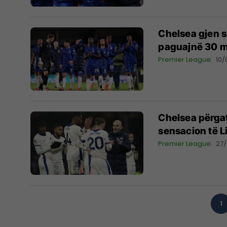
Chelsea gjen s
paguajnë 30 mi
Premier League
10
Chelsea përgat
sensacion të L
Premier League
27
1