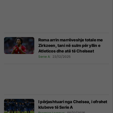
Roma arrin marrëveshje totale me
Zirkzeen, tani në sulm për yllin e
Atleticos dhe atë të Chelseat
Serie A
23/12/2025
I përjashtuari nga Chelsea, i ofrohet
klubeve të Serie A
Premier League
09/12/2025