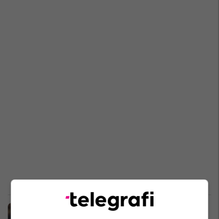
Chelsea përgatit revolucion në