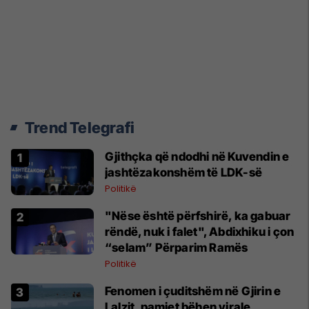
Trend Telegrafi
Gjithçka që ndodhi në Kuvendin e
jashtëzakonshëm të LDK-së
Politikë
"Nëse është përfshirë, ka gabuar
rëndë, nuk i falet", Abdixhiku i çon
“selam” Përparim Ramës
Politikë
Fenomen i çuditshëm në Gjirin e
Lalzit, pamjet bëhen virale