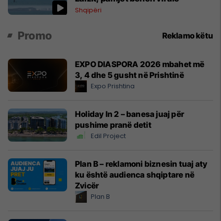
Shqipëri
Promo
Reklamo këtu
EXPO DIASPORA 2026 mbahet më
3, 4 dhe 5 gusht në Prishtinë
Expo Prishtina
Holiday In 2 – banesa juaj për
pushime pranë detit
Edil Project
Plan B – reklamoni biznesin tuaj aty
ku është audienca shqiptare në
Zvicër
Plan B