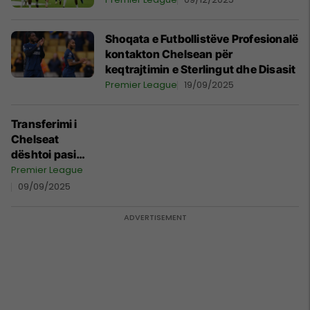
Shoqata e Futbollistëve Profesionalë
kontakton Chelsean për
keqtrajtimin e Sterlingut dhe Disasit
Premier League
19/09/2025
Transferimi i
Chelseat
dështoi pasi
FIFA bllokoi
Premier League
marrëveshjen
09/09/2025
për shkak të
një rregulli pak
të njohur