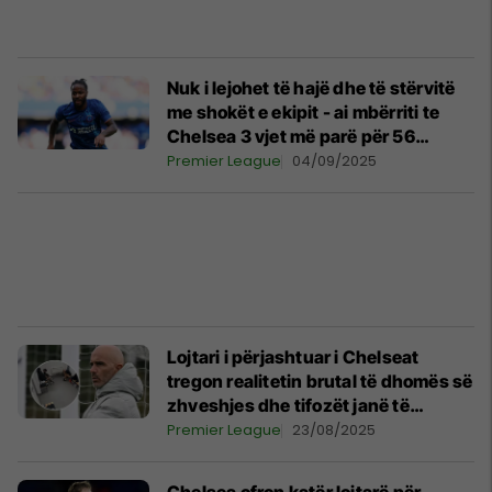
Nuk i lejohet të hajë dhe të stërvitë
me shokët e ekipit - ai mbërriti te
Chelsea 3 vjet më parë për 56
milionë euro
Premier League
04/09/2025
Lojtari i përjashtuar i Chelseat
tregon realitetin brutal të dhomës së
zhveshjes dhe tifozët janë të
tërbuar
Premier League
23/08/2025