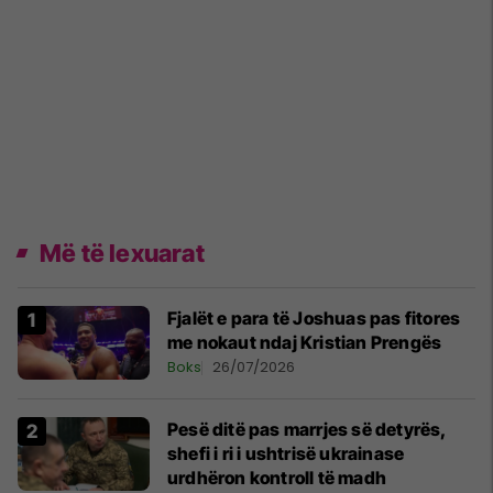
Më të lexuarat
Fjalët e para të Joshuas pas fitores
me nokaut ndaj Kristian Prengës
Boks
26/07/2026
Pesë ditë pas marrjes së detyrës,
shefi i ri i ushtrisë ukrainase
urdhëron kontroll të madh