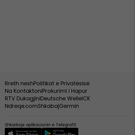
Rreth nesh
Politikat e Privatësisë
Na Kontaktoni
Prokurimi i Hapur
RTV Dukagjini
Deutsche Welle
ICK
Ndreqe.com
Shkabaj
Germin
Shkarkoje aplikacionin e Telegrafit