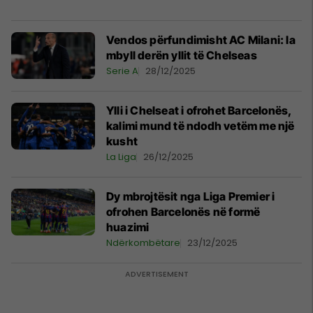
Vendos përfundimisht AC Milani: Ia
mbyll derën yllit të Chelseas
Serie A
28/12/2025
Ylli i Chelseat i ofrohet Barcelonës,
kalimi mund të ndodh vetëm me një
kusht
La Liga
26/12/2025
Dy mbrojtësit nga Liga Premier i
ofrohen Barcelonës në formë
huazimi
Ndërkombëtare
23/12/2025