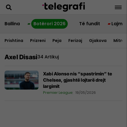
Ballina
Botërori 2026
Të fundit
Lajme
Prishtina
Prizreni
Peja
Ferizaj
Gjakova
Mitrov
Axel Disasi
34 Artikuj
Xabi Alonso nis “spastrimin” te
Chelsea, gjashtë lojtarë drejt
largimit
Premier League
19/05/2026