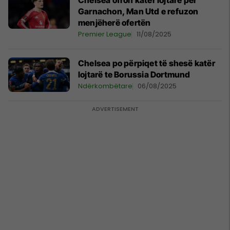
Chelsea ofron katër lojtarë për
Garnachon, Man Utd e refuzon
menjëherë ofertën
Premier League
11/08/2025
Chelsea po përpiqet të shesë katër
lojtarë te Borussia Dortmund
Ndërkombëtare
06/08/2025