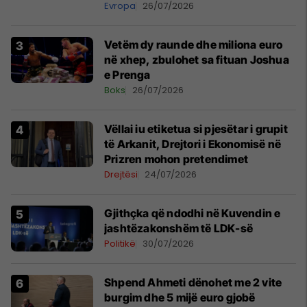
Evropa
26/07/2026
Vetëm dy raunde dhe miliona euro
në xhep, zbulohet sa fituan Joshua
e Prenga
Boks
26/07/2026
Vëllai iu etiketua si pjesëtar i grupit
të Arkanit, Drejtori i Ekonomisë në
Prizren mohon pretendimet
Drejtësi
24/07/2026
Gjithçka që ndodhi në Kuvendin e
jashtëzakonshëm të LDK-së
Politikë
30/07/2026
Shpend Ahmeti dënohet me 2 vite
burgim dhe 5 mijë euro gjobë