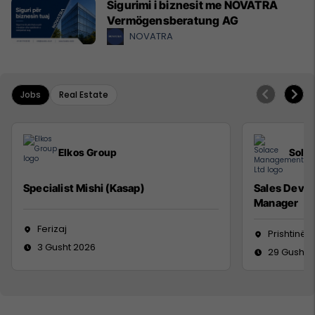
Sigurimi i biznesit me NOVATRA
Vermögensberatung AG
NOVATRA
Jobs
Real Estate
Elkos Group
Sola
Specialist Mishi (Kasap)
Sales Deve
Manager
Ferizaj
Prishtinë
3 Gusht 2026
29 Gusht 