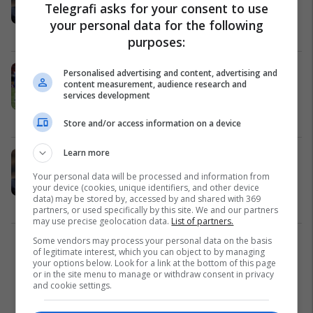
skuadër pas triumfit në Botërorin
Telegrafi asks for your consent to use
për Klube - 10 largime
your personal data for the following
Premier League
16/07/2025
purposes:
Spastrim lojtarësh te Chelsea,
Personalised advertising and content, advertising and
content measurement, audience research and
shtatë prej tyre do të largohen në
services development
verë
Premier League
24/06/2025
Store and/or access information on a device
Learn more
Chelsea ofron shtatë lojtarë si pjesë
të marrëveshjes së shkëmbimit për
Your personal data will be processed and information from
yllin 100 milionësh
your device (cookies, unique identifiers, and other device
data) may be stored by, accessed by and shared with 369
Premier League
06/06/2025
partners, or used specifically by this site. We and our partners
may use precise geolocation data.
List of partners.
Some vendors may process your personal data on the basis
1
of legitimate interest, which you can object to by managing
your options below. Look for a link at the bottom of this page
or in the site menu to manage or withdraw consent in privacy
and cookie settings.