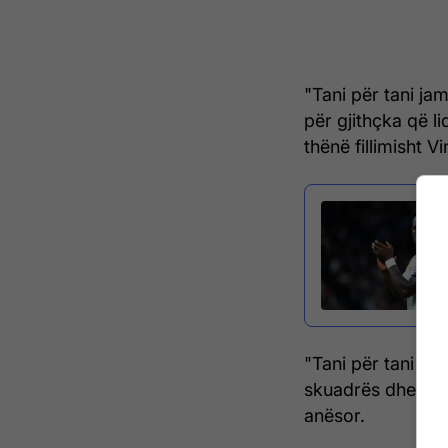
"Tani për tani ja
për gjithçka që l
thënë fillimisht Vi
"Tani për tani ja
skuadrës dhe të k
anësor.