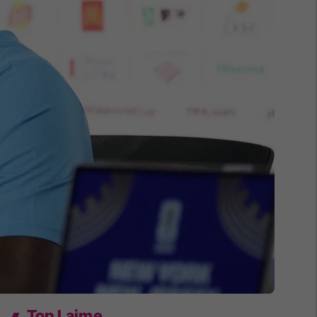
Top Lajme