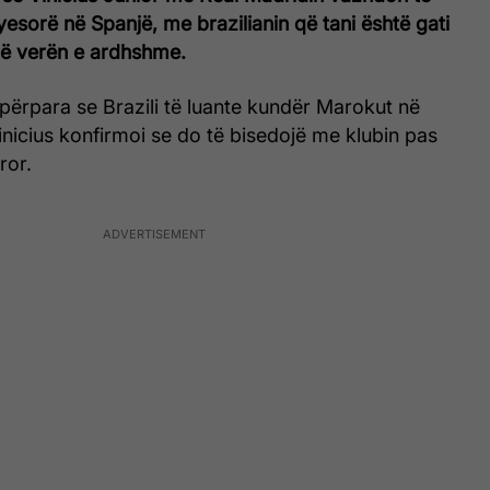
ryesorë në Spanjë, me brazilianin që tani është gati
lirë verën e ardhshme.
 përpara se Brazili të luante kundër Marokut në
nicius konfirmoi se do të bisedojë me klubin pas
ror.