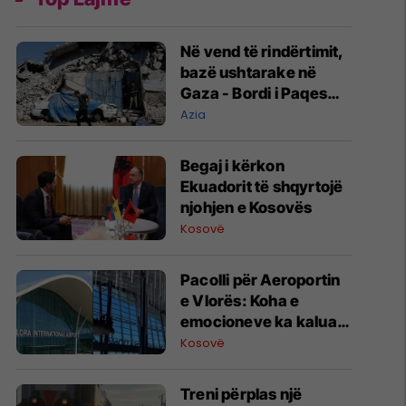
Në vend të rindërtimit,
bazë ushtarake në
Gaza - Bordi i Paqes
jep kontratën e parë
Azia
Begaj i kërkon
Ekuadorit të shqyrtojë
njohjen e Kosovës
Kosovë
Pacolli për Aeroportin
e Vlorës: Koha e
emocioneve ka kaluar,
do t’i drejtohemi
Kosovë
arbitrazhit dhe
drejtësisë
Treni përplas një