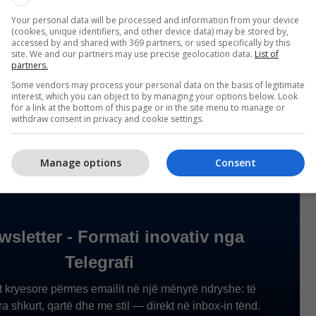
ofruar Viniciusit një kontratë, të cilën ai nuk e ka
Your personal data will be processed and information from your device
het se dëshiron më shumë para.
(cookies, unique identifiers, and other device data) may be stored by,
accessed by and shared with 369 partners, or used specifically by this
site. We and our partners may use precise geolocation data.
List of
ur gjithashtu me një largim si lojtar i lirë, ku ofertat
partners.
jnë nga klubet e mëdha evropiane, por edhe ato
Some vendors may process your personal data on the basis of legitimate
interest, which you can object to by managing your options below. Look
te.
/Telegrafi/
for a link at the bottom of this page or in the site menu to manage or
withdraw consent in privacy and cookie settings.
Manage options
Consent