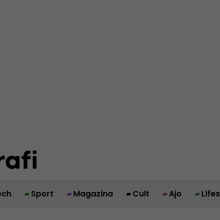
ech
Sport
Magazina
Cult
Ajo
Life