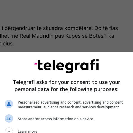
m i përqendruar te skuadra kombëtare. Do të flas
idhet me Real Madridin pas Kupës së Botës", ka
nicius.
Bombë nga Spanja: Real Madridi i thotë
lamtumirë Viniciusit?
Telegrafi asks for your consent to use your
personal data for the following purposes:
Personalised advertising and content, advertising and content
measurement, audience research and services development
m i përqendruar vetëm te vendi im, shokët e
aloj një turne të shkëlqyer", përfundoi sulmuesi
Store and/or access information on a device
Learn more