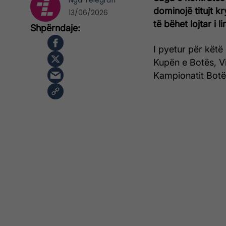
Nga
Telegrafi
dominojë titujt k
13/06/2026
të bëhet lojtar i 
I pyetur për këtë
Kupën e Botës, Vi
Kampionatit Botë