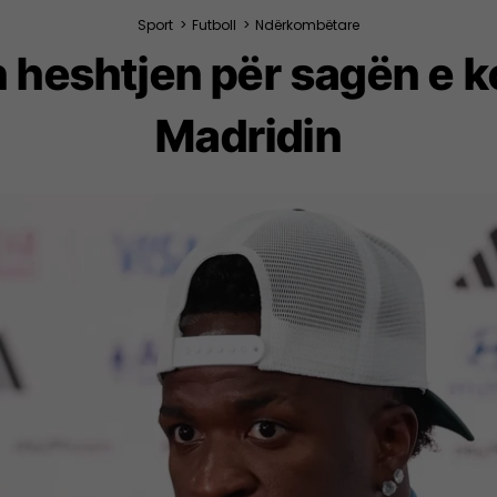
Sport
>
Futboll
>
Ndërkombëtare
n heshtjen për sagën e 
Madridin