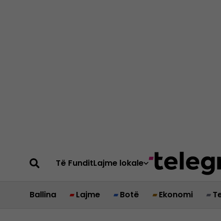
Të Fundit
Lajme lokale
Ballina
Lajme
Botë
Ekonomi
T