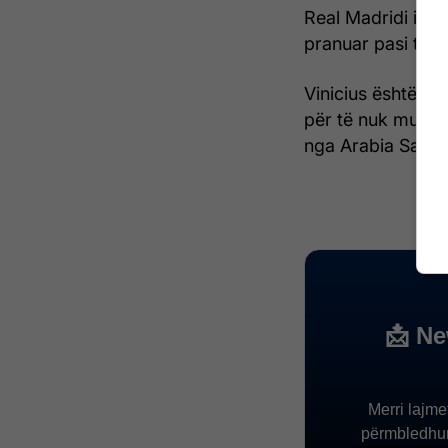
Real Madridi i ka 
pranuar pasi thu
Vinicius është lidh
për të nuk mungo
nga Arabia Saudi