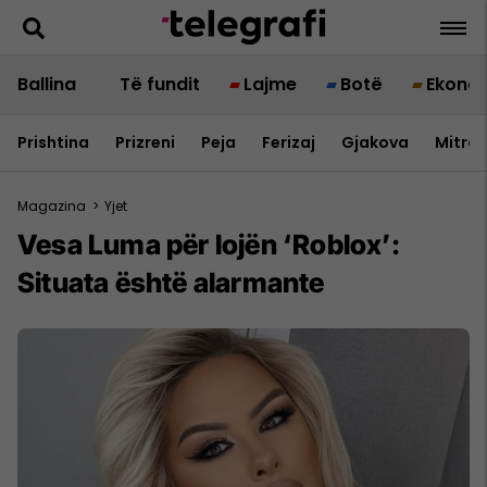
Ballina
Të fundit
Lajme
Botë
Ekono
Prishtina
Prizreni
Peja
Ferizaj
Gjakova
Mitrov
Magazina
>
Yjet
Vesa Luma për lojën ‘Roblox’:
Situata është alarmante