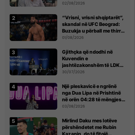
dikush e tradhtoi në
02/08/2026
Beograd
“Vrisni, vrisni shqiptarët”,
skandal në UFC Beograd:
Buzukja u përball me thirrje
anti-shqiptare nga
01/08/2026
tribunat
Gjithçka që ndodhi në
Kuvendin e
jashtëzakonshëm të LDK-
së
30/07/2026
Një pleskavicë e ngrënë
nga Dua Lipa në Prishtinë
në orën 04:28 të mëngjesit
- dhe bota digjitale serbe
03/08/2026
shpall gjendjen e luftës
Mirlind Daku mes lotëve
përshëndetet me Rubin
Kazanin, do të fitojë