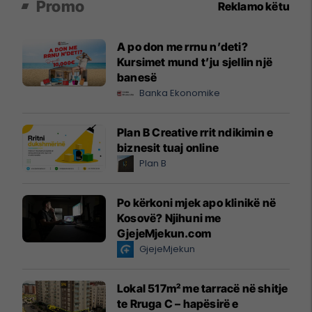
Promo
Reklamo këtu
A po don me rrnu n’deti?
Kursimet mund t’ju sjellin një
banesë
Banka Ekonomike
Plan B Creative rrit ndikimin e
biznesit tuaj online
Plan B
Po kërkoni mjek apo klinikë në
Kosovë? Njihuni me
GjejeMjekun.com
GjejeMjekun
Lokal 517m² me tarracë në shitje
te Rruga C – hapësirë e