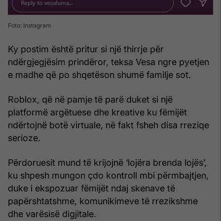
Foto: Instagram
Ky postim është pritur si një thirrje për
ndërgjegjësim prindëror, teksa Vesa ngre pyetjen
e madhe që po shqetëson shumë familje sot.
Roblox, që në pamje të parë duket si një
platformë argëtuese dhe kreative ku fëmijët
ndërtojnë botë virtuale, në fakt fsheh disa rreziqe
serioze.
Përdoruesit mund të krijojnë ‘lojëra brenda lojës’,
ku shpesh mungon çdo kontroll mbi përmbajtjen,
duke i ekspozuar fëmijët ndaj skenave të
papërshtatshme, komunikimeve të rrezikshme
dhe varësisë digjitale.