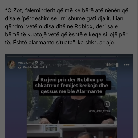
“O Zot, faleminderit që më ke bërë atë nënën që
disa e ‘përqeshin’ se i rri shumë gati djalit. Liani
qëndroi vetëm disa ditë në Roblox, deri sa e
bëmë të kuptojë vetë që është e keqe si lojë për
të. Është alarmante situata”, ka shkruar ajo.