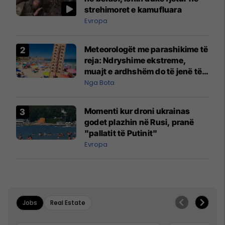
strehimoret e kamufluara
Evropa
Meteorologët me parashikime të
reja: Ndryshime ekstreme,
muajt e ardhshëm do të jenë të
pazakontë
Nga Bota
Momenti kur droni ukrainas
godet plazhin në Rusi, pranë
"pallatit të Putinit"
Evropa
Jobs
Real Estate