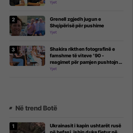
Yjet
Grenell zgjedh jugun e
Shqipërisë për pushime
Yjet
Shakira rikthen fotografinë e
famshme të viteve ’90 -
reagimet për pamjen pushtojnë
rrjetet
Yjet
Në trend Botë
Ukrainasit i kapin ushtarët rusë
në befasi, ishin duke fjetur në