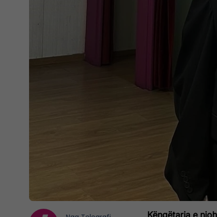
Këngëtarja e njo