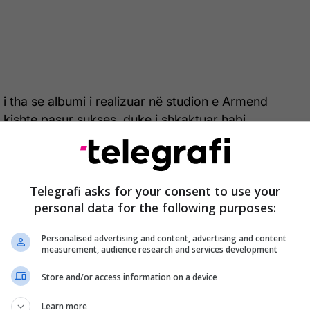
i i tha se albumi i realizuar në studion e Armend
kishte pasur sukses, duke i shkaktuar habi
la reagoi me qetësi: “Mua më duket sikur më ke
nin, sepse unë nuk kam bërë album te Armend
shta më ke ngatërruar me Tunën. Për aq sa di, ai
Telegrafi asks for your consent to use your
 dështim. Gjithsesi, më duket sikur të ka shpëtuar
personal data for the following purposes:
, duke tentuar të ruajë profesionalizmin e saj.
Personalised advertising and content, advertising and content
measurement, audience research and services development
Store and/or access information on a device
Learn more