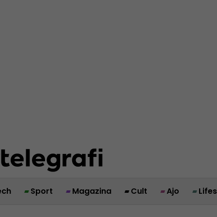
ech
Sport
Magazina
Cult
Ajo
Life