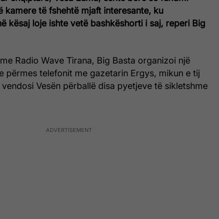
ë kamere të fshehtë mjaft interesante, ku
thë kësaj loje ishte vetë bashkëshorti i saj, reperi Big
e Radio Wave Tirana, Big Basta organizoi një
me përmes telefonit me gazetarin Ergys, mikun e tij
i e vendosi Vesën përballë disa pyetjeve të sikletshme