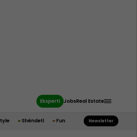
Eksperti
Jobs
Real Estate
style
Shëndeti
Fun
Newsletter