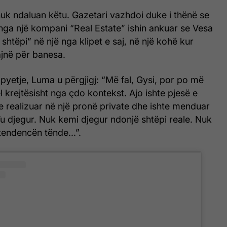
uk ndaluan këtu. Gazetari vazhdoi duke i thënë se
j nga një kompani “Real Estate” ishin ankuar se Vesa
 shtëpi” në një nga klipet e saj, në një kohë kur
jnë për banesa.
 pyetje, Luma u përgjigj: “Më fal, Gysi, por po më
l krejtësisht nga çdo kontekst. Ajo ishte pjesë e
, e realizuar në një pronë private dhe ishte menduar
’u djegur. Nuk kemi djegur ndonjë shtëpi reale. Nuk
tendencën tënde...”.