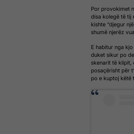
Por provokimet n
disa kolegë të ti
kishte “djegur një
shumë njerëz vua
E habitur nga kjo
duket sikur po de
skenarit të klipit
posaçërisht për t
po e kuptoj këtë 