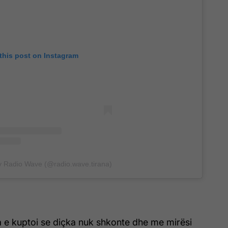
this post on Instagram
y Radio Wave (@radio.wave.tirana)
 e kuptoi se diçka nuk shkonte dhe me mirësi