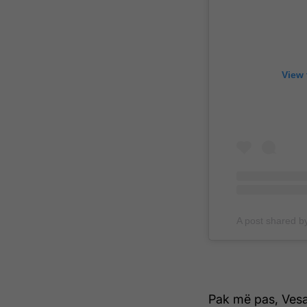
View 
A post shared b
Pak më pas, Vesa