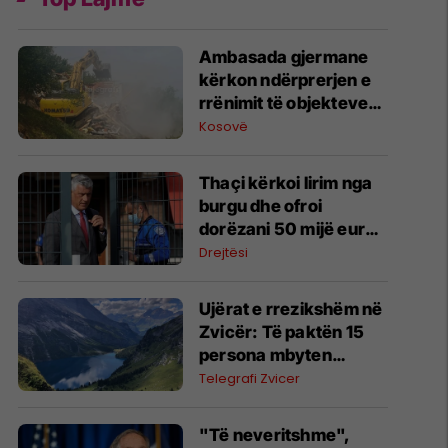
​Ambasada gjermane
kërkon ndërprerjen e
rrënimit të objekteve
në Ujman
Kosovë
​Thaçi kërkoi lirim nga
burgu dhe ofroi
dorëzani 50 mijë euro,
Prokuroria
Drejtësi
kundërshton
Ujërat e rrezikshëm në
Zvicër: Të paktën 15
persona mbyten
brenda një muaji
Telegrafi Zvicer
"Të neveritshme",