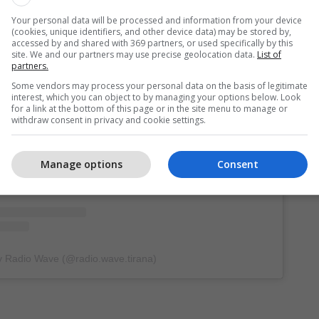
Your personal data will be processed and information from your device
(cookies, unique identifiers, and other device data) may be stored by,
accessed by and shared with 369 partners, or used specifically by this
site. We and our partners may use precise geolocation data.
List of
partners.
Some vendors may process your personal data on the basis of legitimate
interest, which you can object to by managing your options below. Look
this post on Instagram
for a link at the bottom of this page or in the site menu to manage or
withdraw consent in privacy and cookie settings.
Manage options
Consent
y Radio Wave (@radio.wave.tirana)