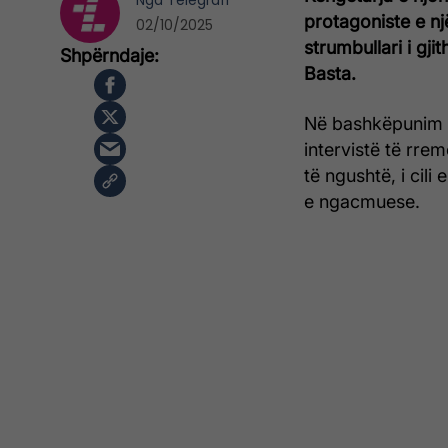
Nga
Telegrafi
protagoniste e nj
02/10/2025
strumbullari i gji
Basta.
Në bashkëpunim m
intervistë të rre
të ngushtë, i cil
e ngacmuese.