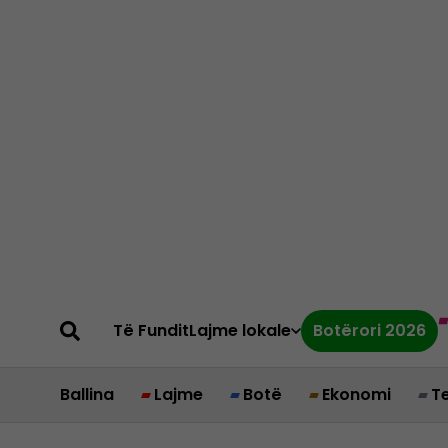
Të Fundit
Lajme lokale
Botërori 2026
Ballina
Lajme
Botë
Ekonomi
T