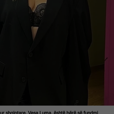
hur shqiptare, Vesa Luma, është bërë së fundmi