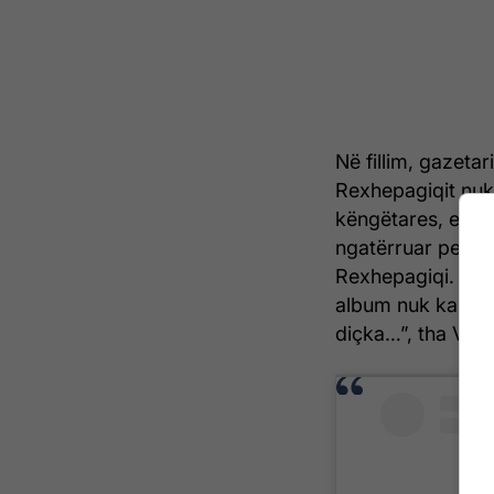
Në fillim, gazetar
Rexhepagiqit nuk 
këngëtares, e ci
ngatërruar perso
Rexhepagiqi. Ndo
album nuk ka qenë
diçka…”, tha Vesa