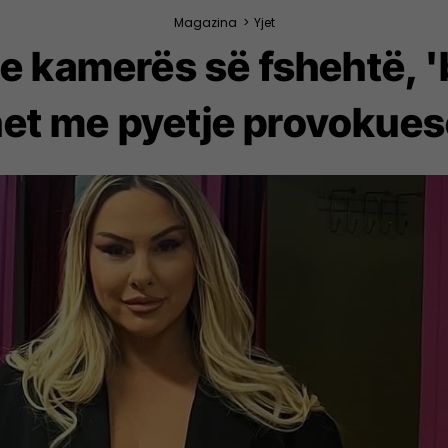
Magazina
>
Yjet
e kamerës së fshehtë, 'b
et me pyetje provokuese