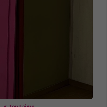
Top Lajme