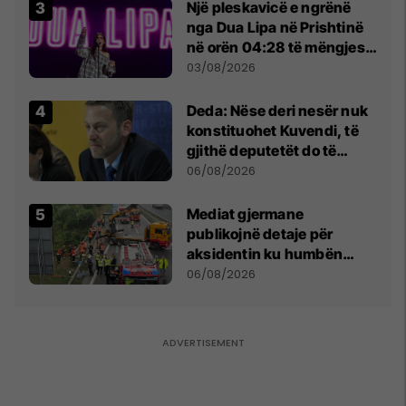
Një pleskavicë e ngrënë
nga Dua Lipa në Prishtinë
në orën 04:28 të mëngjesit
- dhe bota digjitale serbe
03/08/2026
shpall gjendjen e luftës
Deda: Nëse deri nesër nuk
konstituohet Kuvendi, të
gjithë deputetët do të
bëjnë shkelje të rëndë
06/08/2026
kushtetuese
Mediat gjermane
publikojnë detaje për
aksidentin ku humbën
jetën tre mërgimtarë nga
06/08/2026
Komogllava e Ferizajt