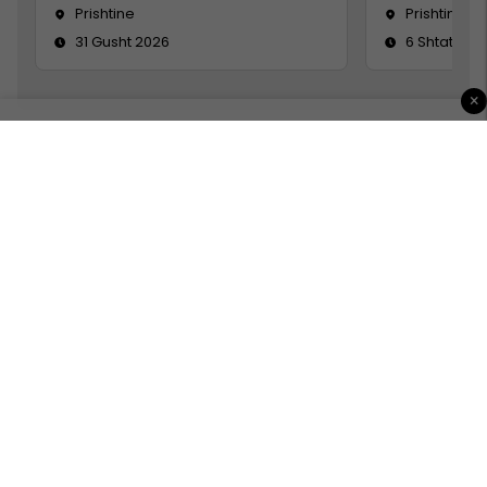
Prishtine
Prishtinë
31 Gusht 2026
6 Shtator 2
×