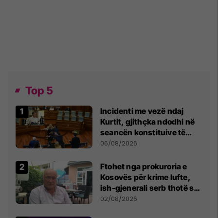
Top 5
Incidenti me vezë ndaj
Kurtit, gjithçka ndodhi në
seancën konstituive të
Kuvendit
06/08/2026
Ftohet nga prokuroria e
Kosovës për krime lufte,
ish-gjenerali serb thotë se
dikush e tradhtoi në
02/08/2026
Beograd