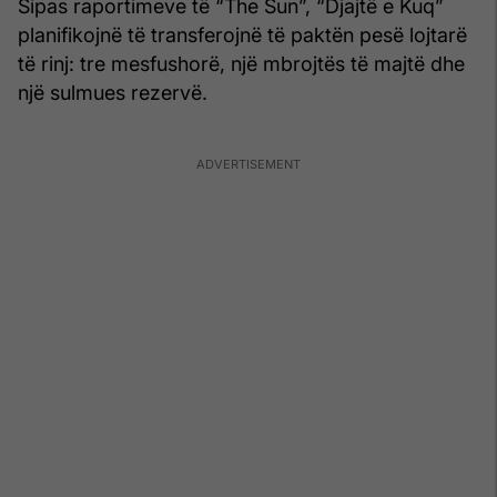
Sipas raportimeve të “The Sun”, “Djajtë e Kuq”
planifikojnë të transferojnë të paktën pesë lojtarë
të rinj: tre mesfushorë, një mbrojtës të majtë dhe
një sulmues rezervë.