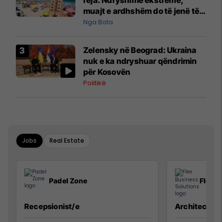
muajt e ardhshëm do të jenë të
pazakontë
Nga Bota
Zelensky në Beograd: Ukraina
nuk e ka ndryshuar qëndrimin
për Kosovën
Politikë
Jobs
Real Estate
Padel Zone
Flex B
Recepsionist/e
Architect