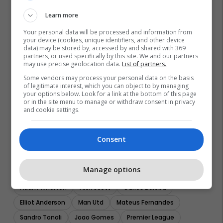
Learn more
Your personal data will be processed and information from
your device (cookies, unique identifiers, and other device
data) may be stored by, accessed by and shared with 369
partners, or used specifically by this site. We and our partners
may use precise geolocation data.
List of partners.
Some vendors may process your personal data on the basis
of legitimate interest, which you can object to by managing
your options below. Look for a link at the bottom of this page
or in the site menu to manage or withdraw consent in privacy
and cookie settings.
Consent
Manage options
Adam Wharton
Alex Scott
Carlos Baleba
Elliot Anderson
Man Utd
Mateus Fernandes
Sandro Tonali
Joao Gomes
Premier League