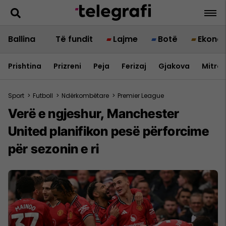
Ballina
Të fundit
Lajme
Botë
Ekono
Prishtina
Prizreni
Peja
Ferizaj
Gjakova
Mitrov
Sport
>
Futboll
>
Ndërkombëtare
>
Premier League
Verë e ngjeshur, Manchester
United planifikon pesë përforcime
për sezonin e ri