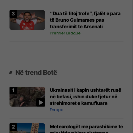
“Dua të fitoj trofe”, fjalët e para
të Bruno Guimaraes pas
transferimit te Arsenali
Premier League
Në trend Botë
Ukrainasit i kapin ushtarët rusë
në befasi, ishin duke fjetur në
strehimoret e kamufluara
Evropa
Meteorologët me parashikime të
reja: Ndryshime ekstreme,