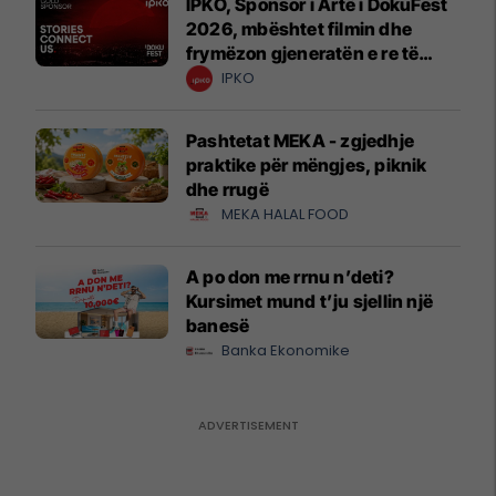
IPKO, Sponsor i Artë i DokuFest
2026, mbështet filmin dhe
frymëzon gjeneratën e re të
krijuesve
IPKO
Pashtetat MEKA - zgjedhje
praktike për mëngjes, piknik
dhe rrugë
MEKA HALAL FOOD
A po don me rrnu n’deti?
Kursimet mund t’ju sjellin një
banesë
Banka Ekonomike