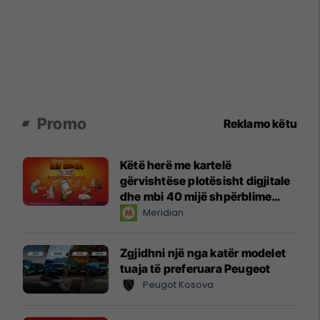
Promo
Reklamo këtu
Këtë herë me kartelë
gërvishtëse plotësisht digjitale
dhe mbi 40 mijë shpërblime
instant!
Meridian
Zgjidhni një nga katër modelet
tuaja të preferuara Peugeot
Peugot Kosova