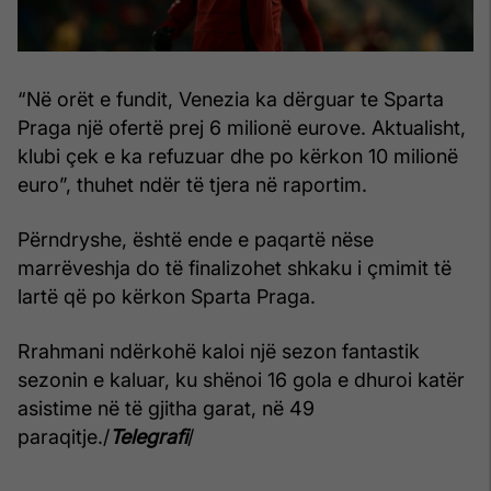
“Në orët e fundit, Venezia ka dërguar te Sparta
Praga një ofertë prej 6 milionë eurove. Aktualisht,
klubi çek e ka refuzuar dhe po kërkon 10 milionë
euro”, thuhet ndër të tjera në raportim.
Përndryshe, është ende e paqartë nëse
marrëveshja do të finalizohet shkaku i çmimit të
lartë që po kërkon Sparta Praga.
Rrahmani ndërkohë kaloi një sezon fantastik
sezonin e kaluar, ku shënoi 16 gola e dhuroi katër
asistime në të gjitha garat, në 49
paraqitje./
Telegrafi
/