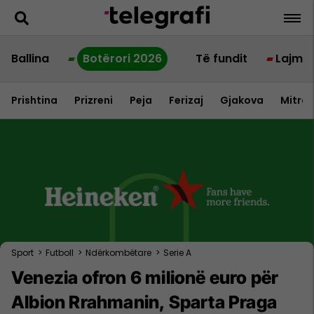
Ballina
Botërori 2026
Të fundit
Lajme
Prishtina
Prizreni
Peja
Ferizaj
Gjakova
Mitrov
Sport
>
Futboll
>
Ndërkombëtare
>
Serie A
Venezia ofron 6 milionë euro për
Albion Rrahmanin, Sparta Praga