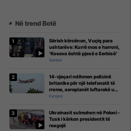
Në trend Botë
Sërish kërcënon, Vuçiq para
ushtarëve: Kurrë mos e harroni,
'Kosova është pjesë e Serbisë'
Serbia
14-vjeçari ndihmon policinë
britanike për një telefonatë të
rreme, aeroplanët luftarakë u
ngritën në ajër për të
Evropa
interceptuar fluturaken e Qatar
Airways që po shkonte drejt
Ukrainasit sulmohen në Poloni -
Mançesterit
Tusk i kërkon presidentit të
reagojë