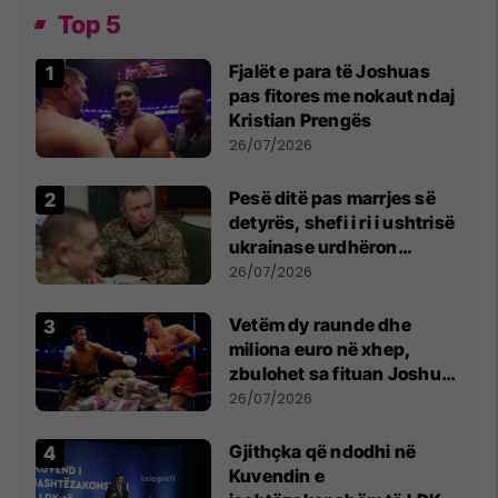
Top 5
Fjalët e para të Joshuas
pas fitores me nokaut ndaj
Kristian Prengës
26/07/2026
Pesë ditë pas marrjes së
detyrës, shefi i ri i ushtrisë
ukrainase urdhëron
kontroll të madh
26/07/2026
Vetëm dy raunde dhe
miliona euro në xhep,
zbulohet sa fituan Joshua
e Prenga
26/07/2026
Gjithçka që ndodhi në
Kuvendin e