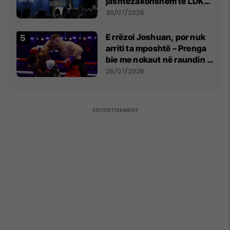
jashtëzakonshëm të LDK-
së
30/07/2026
E rrëzoi Joshuan, por nuk
arriti ta mposhtë – Prenga
bie me nokaut në raundin e
dytë
26/07/2026