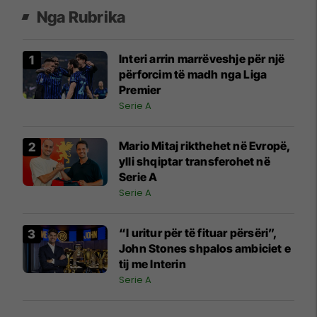
Nga Rubrika
Interi arrin marrëveshje për një
përforcim të madh nga Liga
Premier
Serie A
Mario Mitaj rikthehet në Evropë,
ylli shqiptar transferohet në
Serie A
Serie A
“I uritur për të fituar përsëri”,
John Stones shpalos ambiciet e
tij me Interin
Serie A