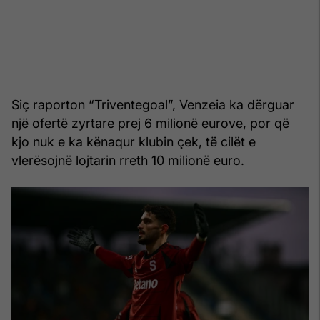
Siç raporton “Triventegoal”, Venzeia ka dërguar
një ofertë zyrtare prej 6 milionë eurove, por që
kjo nuk e ka kënaqur klubin çek, të cilët e
vlerësojnë lojtarin rreth 10 milionë euro.