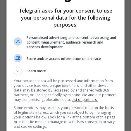
Telegrafi asks for your consent to use
your personal data for the following
purposes:
Personalised advertising and content, advertising and
content measurement, audience research and
services development
Store and/or access information on a device
Learn more
Your personal data will be processed and information from
your device (cookies, unique identifiers, and other device
Promo
Reklamo këtu
data) may be stored by, accessed by and shared with 369
partners, or used specifically by this site. We and our partners
may use precise geolocation data.
List of partners.
Konkurset e javës në Telegrafi
Some vendors may process your personal data on the basis
Jobs: Mundësi të reja për
of legitimate interest, which you can object to by managing
your options below. Look for a link at the bottom of this page
zhvillimin tuaj profesional
or in the site menu to manage or withdraw consent in privacy
Telegrafi Jobs
and cookie settings.