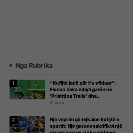
Nga Rubrika
“Kufijtë janë për t’u sfiduar”:
Florian Zeka mbyll garën në
'Prishtina Trails' dhe
përmirëson renditjen me 35
Atletikë
vende
Një veprim që tejkalon kufijtë e
sportit: Një garues sakrifikoi një
rekord personal dhe ndihmoi