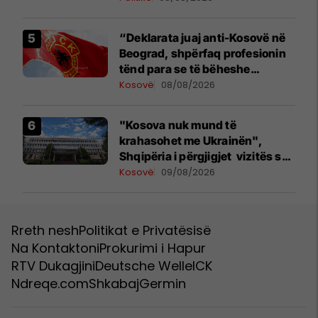
“Deklarata juaj anti-Kosovë në
Beograd, shpërfaq profesionin
tënd para se të bëheshe
president”, OVL e UÇK-së i
Kosovë
08/08/2026
reagon Zelenskyt
"Kosova nuk mund të
krahasohet me Ukrainën",
Shqipëria i përgjigjet vizitës së
Zelenskyt në Serbi
Kosovë
09/08/2026
Rreth nesh
Politikat e Privatësisë
Na Kontaktoni
Prokurimi i Hapur
RTV Dukagjini
Deutsche Welle
ICK
Ndreqe.com
Shkabaj
Germin