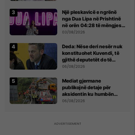
Beograd
Një pleskavicë e ngrënë
nga Dua Lipa në Prishtinë
në orën 04:28 të mëngjesit
- dhe bota digjitale serbe
03/08/2026
shpall gjendjen e luftës
Deda: Nëse deri nesër nuk
konstituohet Kuvendi, të
gjithë deputetët do të
bëjnë shkelje të rëndë
06/08/2026
kushtetuese
Mediat gjermane
publikojnë detaje për
aksidentin ku humbën
jetën tre mërgimtarë nga
06/08/2026
Komogllava e Ferizajt