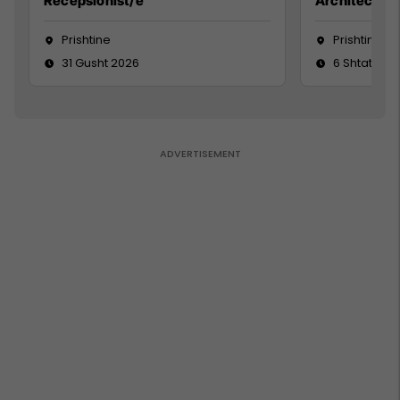
Recepsionist/e
Architect
Prishtine
Prishtinë
31 Gusht 2026
6 Shtator 2