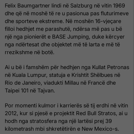
Felix Baumgartner lindi në Salzburg në vitin 1969
dhe që në moshë të re u pasionua pas fluturimeve
dhe sporteve ekstreme. Në moshën 16-vjeçare
filloi hedhjet me parashutë, ndërsa më pas u bë
një nga pionierët e BASE Jumping, duke kërcyer
nga ndërtesat dhe objektet më të larta e më të
rrezikshme në botë.
Ai u bë i famshëm për hedhjen nga Kullat Petronas
në Kuala Lumpur, statuja e Krishtit Shëlbues në
Rio de Janeiro, viadukti Millau në Francë dhe
Taipei 101 në Tajvan.
Por momenti kulmor i karrierës së tij erdhi në vitin
2012, kur si pjesë e projektit Red Bull Stratos, ai u
hodh nga stratosfera nga një lartësi prej 39
kilometrash mbi shkretëtirën e New Mexico-s.