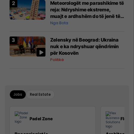
Meteorologët me parashikime të
reja: Ndryshime ekstreme,
muajt e ardhshëm do të jenë të
pazakontë
Nga Bota
Zelensky në Beograd: Ukraina
nuk e ka ndryshuar qëndrimin
për Kosovën
Politikë
Jobs
Real Estate
Padel Zone
Flex B