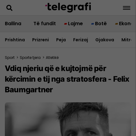
Ballina
Të fundit
Lajme
Botë
Ekono
Prishtina
Prizreni
Peja
Ferizaj
Gjakova
Mitrov
Sport
>
Sporte tjera
>
Atletikë
Vdiq njeriu që e kujtojmë për
kërcimin e tij nga stratosfera - Felix
Baumgartner