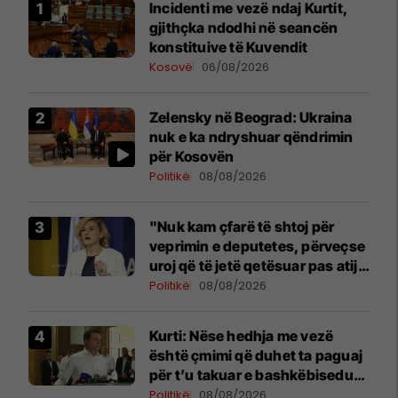
Incidenti me vezë ndaj Kurtit,
gjithçka ndodhi në seancën
konstituive të Kuvendit
Kosovë
06/08/2026
Zelensky në Beograd: Ukraina
nuk e ka ndryshuar qëndrimin
për Kosovën
Politikë
08/08/2026
"Nuk kam çfarë të shtoj për
veprimin e deputetes, përveçse
uroj që të jetë qetësuar pas atij
momenti", reagon Kusari-Lila
Politikë
08/08/2026
Kurti: Nëse hedhja me vezë
është çmimi që duhet ta paguaj
për t’u takuar e bashkëbiseduar
jam i lumtur ta bëj këtë
Politikë
08/08/2026