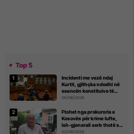
Top 5
Incidenti me vezë ndaj
Kurtit, gjithçka ndodhi në
seancën konstituive të
Kuvendit
06/08/2026
Ftohet nga prokuroria e
Kosovës për krime lufte,
ish-gjenerali serb thotë se
dikush e tradhtoi në
02/08/2026