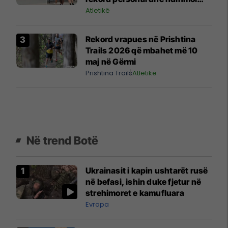
kundërshtarin që u rrëzua
Atletikë
Rekord vrapues në Prishtina
Trails 2026 që mbahet më 10
maj në Gërmi
Prishtina Trails
Atletikë
Në trend Botë
Ukrainasit i kapin ushtarët rusë
në befasi, ishin duke fjetur në
strehimoret e kamufluara
Evropa