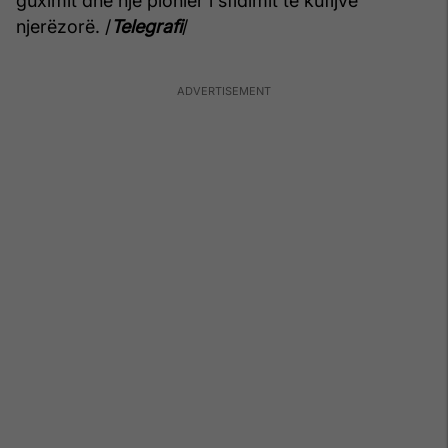
guximit dhe një pionier i sfidimit të kufijve
njerëzorë. /
Telegrafi
/