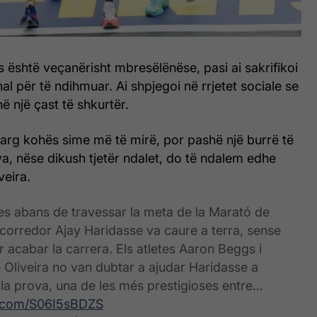
ës është veçanërisht mbresëlënëse, pasi ai sakrifikoi
al për të ndihmuar. Ai shpjegoi në rrjetet sociale se
ë një çast të shkurtër.
larg kohës sime më të mirë, por pashë një burrë të
a, nëse dikush tjetër ndalet, do të ndalem edhe
veira.
s abans de travessar la meta de la Marató de
 corredor Ajay Haridasse va caure a terra, sense
r acabar la carrera. Els atletes Aaron Beggs i
Oliveira no van dubtar a ajudar Haridasse a
la prova, una de les més prestigioses entre…
er.com/S06I5sBDZS