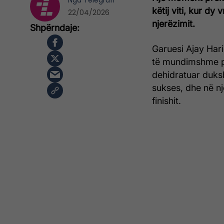
Nga
Telegrafi
këtij viti, kur dy
22/04/2026
njerëzimit.
Garuesi Ajay Hari
të mundimshme pre
dehidratuar duksh
sukses, dhe në nj
finishit.