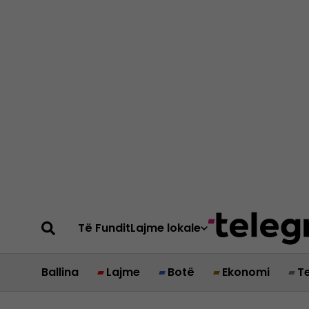
Të Fundit
Lajme lokale
Ballina
Lajme
Botë
Ekonomi
T