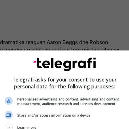
dramatike reaguan Aaron Beggs dhe Robson
t pa menduar e ndaluan garën e tyre për të ndihmuar
 ngritën nga toka dhe, duke u mbështetur në supet
n të bënte hapat e fundit dhe të përfundonte
Telegrafi asks for your consent to use your
personal data for the following purposes:
 moment captured at Boston Marathon 🥹
er.com/9nueNxmTKX
Personalised advertising and content, advertising and content
gers (@OnlyBangersEth)
April 21, 2026
measurement, audience research and services development
Store and/or access information on a device
ë pranoi se pa ndihmën e tyre ndoshta nuk do ta
r garën.
Learn more