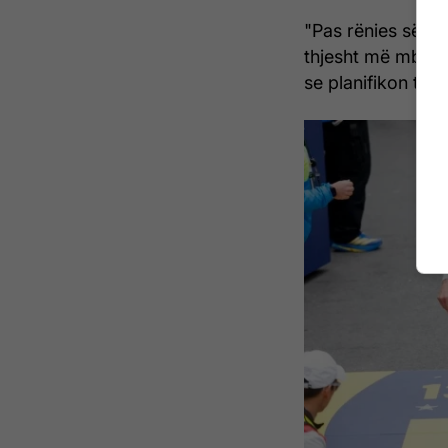
"Pas rënies së kat
thjesht më mbaru
se planifikon të 