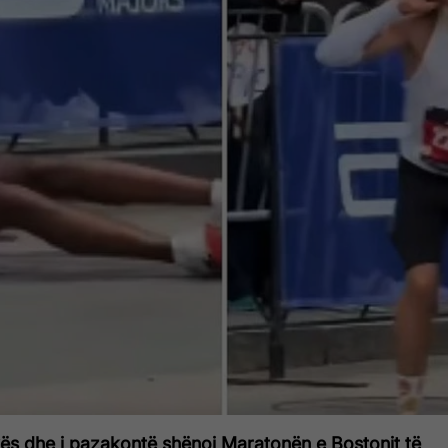
s dhe i pazakontë shënoi Maratonën e Bostonit të