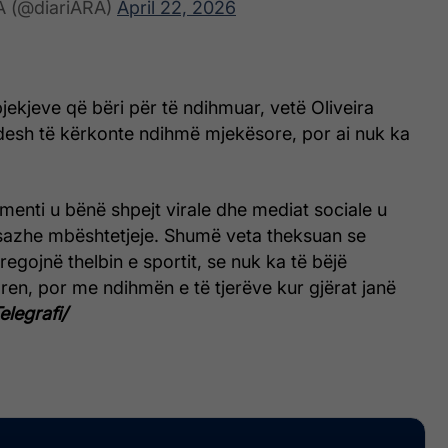
A (@diariARA)
April 22, 2026
jekjeve që bëri për të ndihmuar, vetë Oliveira
 desh të kërkonte ndihmë mjekësore, por ai nuk ka
menti u bënë shpejt virale dhe mediat sociale u
zhe mbështetjeje. Shumë veta theksuan se
regojnë thelbin e sportit, se nuk ka të bëjë
ren, por me ndihmën e të tjerëve kur gjërat janë
elegrafi/