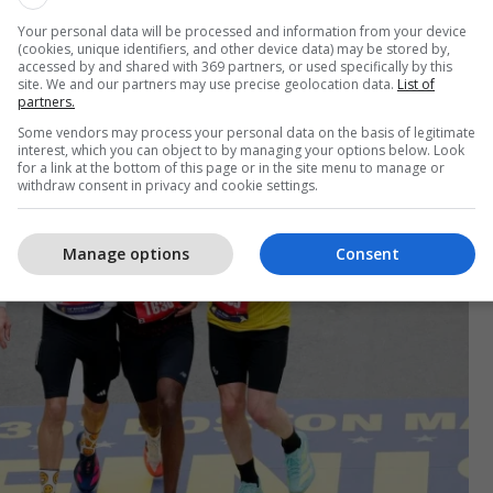
Your personal data will be processed and information from your device
ërt, isha gati të zvarritesha. Në kilometrin e fundit,
(cookies, unique identifiers, and other device data) may be stored by,
an forcat", tha Haridasse për mediat, duke shtuar
accessed by and shared with 369 partners, or used specifically by this
site. We and our partners may use precise geolocation data.
List of
garojë përsëri vitin e ardhshëm.
partners.
Some vendors may process your personal data on the basis of legitimate
interest, which you can object to by managing your options below. Look
for a link at the bottom of this page or in the site menu to manage or
withdraw consent in privacy and cookie settings.
Manage options
Consent