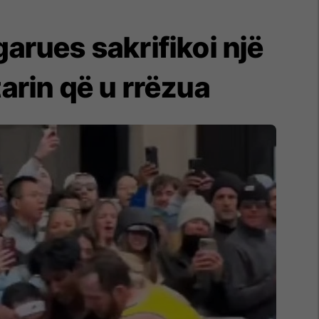
garues sakrifikoi një
arin që u rrëzua