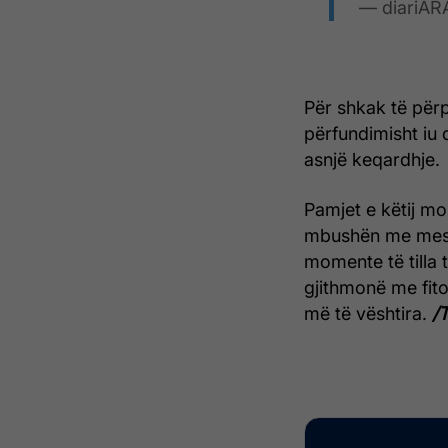
— diariAR
Për shkak të përp
përfundimisht iu
asnjë keqardhje.
Pamjet e këtij mo
mbushën me mesa
momente të tilla t
gjithmonë me fito
më të vështira.
/T