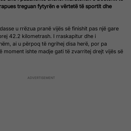
 vrapues treguan fytyrën e vërtetë të sportit dhe
dasse u rrëzua pranë vijës së finishit pas një gare
j 42.2 kilometrash. I rraskapitur dhe i
ëm, ai u përpoq të ngrihej disa herë, por pa
ë moment ishte madje gati të zvarritej drejt vijës së