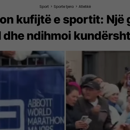
Sport
>
Sporte tjera
>
Atletikë
on kufijtë e sportit: Një 
 dhe ndihmoi kundërsht