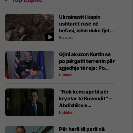
Ukrainasit i kapin
ushtarët rusë në
befasi, ishin duke fjetur
në strehimoret e
Evropa
kamufluara
Gjini akuzon Kurtin se
po përgatit terrenin për
zgjedhje të reja: Po
manipulon opinionin
Politikë
publik
“Nuk kemi apetit për
kryetar të Kuvendit” –
Abdixhiku e
konsideron si figurë
Politikë
ceremoniale
Për herë të parë në