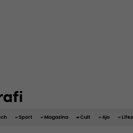
ech
Sport
Magazina
Cult
Ajo
Life