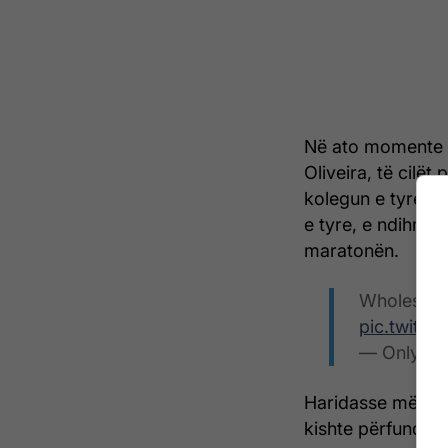
Në ato momente 
Oliveira, të cilë
kolegun e tyre. E
e tyre, e ndihmua
maratonën.
Wholesome
pic.twitt
— OnlyBan
Haridasse më von
kishte përfundua