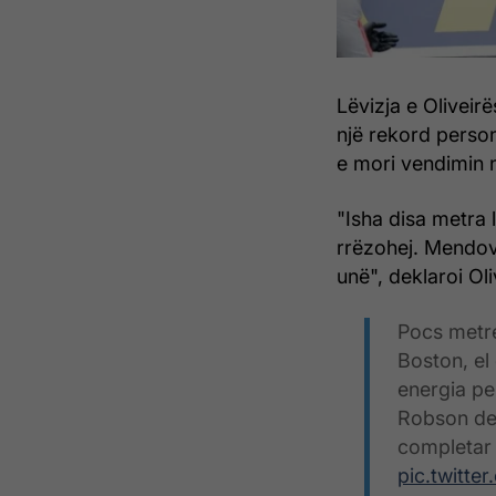
Lëvizja e Oliveir
një rekord person
e mori vendimin n
"Isha disa metra 
rrëzohej. Mendov
unë", deklaroi Oli
Pocs metre
Boston, el
energia pe
Robson de 
completar 
pic.twitt