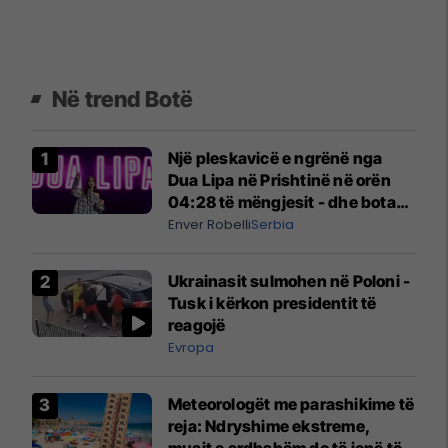
Në trend Botë
Një pleskavicë e ngrënë nga
Dua Lipa në Prishtinë në orën
04:28 të mëngjesit - dhe bota
digjitale serbe shpall gjendjen e
Enver Robelli
Serbia
luftës
Ukrainasit sulmohen në Poloni -
Tusk i kërkon presidentit të
reagojë
Evropa
Meteorologët me parashikime të
reja: Ndryshime ekstreme,
muajt e ardhshëm do të jenë të