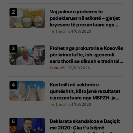
luftës
Vaj palme e përbërës të
padeklaruar në etiketë – gjetjet
kryesore të prezantuara nga
AUV-i pas kontrollit në sektorin
Të Tjera
04/08/2026
e qumështit
Ftohet nga prokuroria e Kosovës
për krime lufte, ish-gjenerali
serb thotë se dikush e tradhtoi
në Beograd
Kosovë
02/08/2026
Kontrolli në sektorin e
qumështit, këto janë rezultatet
e prezantuara nga MBPZH-ja
dhe AUV
Të Tjera
04/08/2026
​Deklarata skandaloze e Daçiqit
më 2020: Çka t'u bëjmë