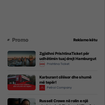
Promo
Reklamo këtu
Zgjidhni PrishtinaTicket për
udhëtimin tuaj drejt Hamburgut
Prishtina Ticket
Karburant cilësor dhe shumë
më tepër!
Petrol Company
Russell Crowe në rolin e një