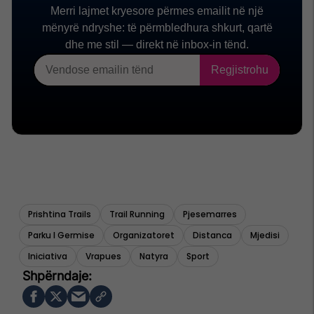
Prishtina Trails
Trail Running
Pjesemarres
Parku I Germise
Organizatoret
Distanca
Mjedisi
Iniciativa
Vrapues
Natyra
Sport