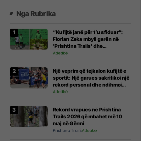
Nga Rubrika
“Kufijtë janë për t’u sfiduar”:
Florian Zeka mbyll garën në
'Prishtina Trails' dhe
përmirëson renditjen me 35
Atletikë
vende
Një veprim që tejkalon kufijtë e
sportit: Një garues sakrifikoi një
rekord personal dhe ndihmoi
kundërshtarin që u rrëzua
Atletikë
Rekord vrapues në Prishtina
Trails 2026 që mbahet më 10
maj në Gërmi
Prishtina Trails
Atletikë