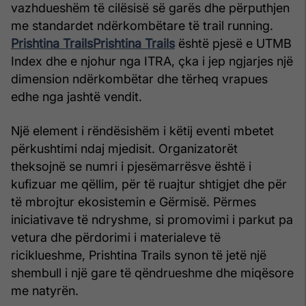
vazhdueshëm të cilësisë së garës dhe përputhjen
me standardet ndërkombëtare të trail running.
Prishtina Trails
Prishtina Trails
është pjesë e UTMB
Index dhe e njohur nga ITRA, çka i jep ngjarjes një
dimension ndërkombëtar dhe tërheq vrapues
edhe nga jashtë vendit.
Një element i rëndësishëm i këtij eventi mbetet
përkushtimi ndaj mjedisit. Organizatorët
theksojnë se numri i pjesëmarrësve është i
kufizuar me qëllim, për të ruajtur shtigjet dhe për
të mbrojtur ekosistemin e Gërmisë. Përmes
iniciativave të ndryshme, si promovimi i parkut pa
vetura dhe përdorimi i materialeve të
riciklueshme, Prishtina Trails synon të jetë një
shembull i një gare të qëndrueshme dhe miqësore
me natyrën.