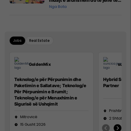
pazakontë
Nga Bota
Jobs
Real Estate
GoldenMix
sunci
Teknolog/e për Përpunimin dhe
Hybrid Senio
Paketimin e Sallatave; Teknolog/e
Partner
Për Përpunimin e Brumit;
Teknolog/e për Menaxhimin e
Sigurisë së Ushqimit
Prishtinë
Mitrovicë
2 Shtator 2
15 Gusht 2026