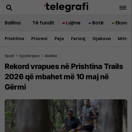
Ballina
Të fundit
Lajme
Botë
Ekono
Prishtina
Prizreni
Peja
Ferizaj
Gjakova
Mitrov
Sport
>
Sporte tjera
>
Atletikë
Rekord vrapues në Prishtina Trails
2026 që mbahet më 10 maj në
Gërmi