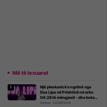
Më të lexuarat
Një pleskavicë e ngrënë nga
Dua Lipa në Prishtinë në orën
04:28 të mëngjesit - dhe bota
digjitale serbe shpall gjendjen e
Serbia
03/08/2026