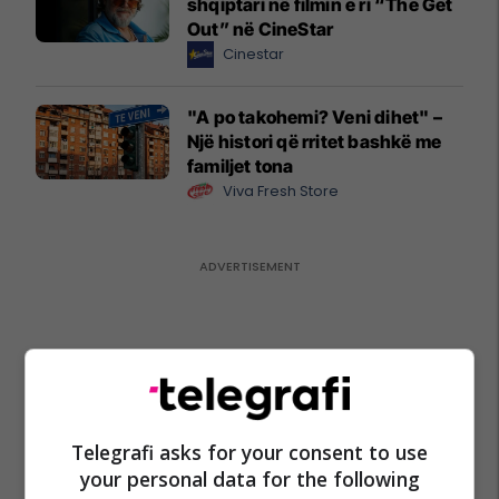
shqiptari në filmin e ri “The Get
Out” në CineStar
Cinestar
"A po takohemi? Veni dihet" –
Një histori që rritet bashkë me
familjet tona
Viva Fresh Store
Telegrafi asks for your consent to use
your personal data for the following