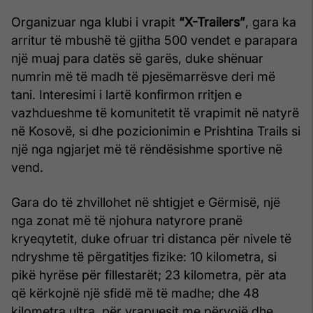
Organizuar nga klubi i vrapit
“X-Trailers”
, gara ka
arritur të mbushë të gjitha 500 vendet e parapara
një muaj para datës së garës, duke shënuar
numrin më të madh të pjesëmarrësve deri më
tani. Interesimi i lartë konfirmon rritjen e
vazhdueshme të komunitetit të vrapimit në natyrë
në Kosovë, si dhe pozicionimin e Prishtina Trails si
një nga ngjarjet më të rëndësishme sportive në
vend.
Gara do të zhvillohet në shtigjet e Gërmisë, një
nga zonat më të njohura natyrore pranë
kryeqytetit, duke ofruar tri distanca për nivele të
ndryshme të përgatitjes fizike: 10 kilometra, si
pikë hyrëse për fillestarët; 23 kilometra, për ata
që kërkojnë një sfidë më të madhe; dhe 48
kilometra ultra, për vrapuesit me përvojë dhe