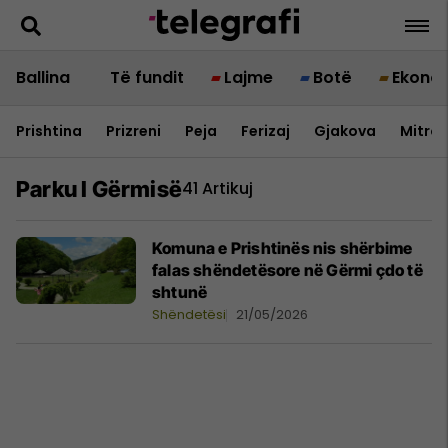
Ballina
Të fundit
Lajme
Botë
Ekono
Prishtina
Prizreni
Peja
Ferizaj
Gjakova
Mitrov
Parku I Gërmisë
41 Artikuj
Komuna e Prishtinës nis shërbime
falas shëndetësore në Gërmi çdo të
shtunë
Shëndetësi
21/05/2026