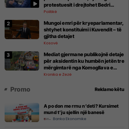
protestuesit i drejtohet Bedri
Hamzës
Politikë
Mungoi emri për kryeparlamentar,
shtyhet konstituimi i Kuvendit – të
gjitha detajet
Kosovë
Mediat gjermane publikojnë detaje
për aksidentin ku humbën jetën tre
mërgimtarë nga Komogllava e
Ferizajt
Kronika e Zezë
Promo
Reklamo këtu
A po don me rrnu n’deti? Kursimet
mund t’ju sjellin një banesë
Banka Ekonomike