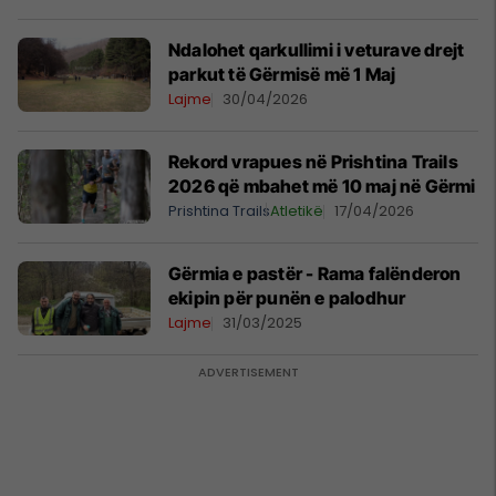
Ndalohet qarkullimi i veturave drejt
parkut të Gërmisë më 1 Maj
Lajme
30/04/2026
Rekord vrapues në Prishtina Trails
2026 që mbahet më 10 maj në Gërmi
Prishtina Trails
Atletikë
17/04/2026
Gërmia e pastër - Rama falënderon
ekipin për punën e palodhur
Lajme
31/03/2025