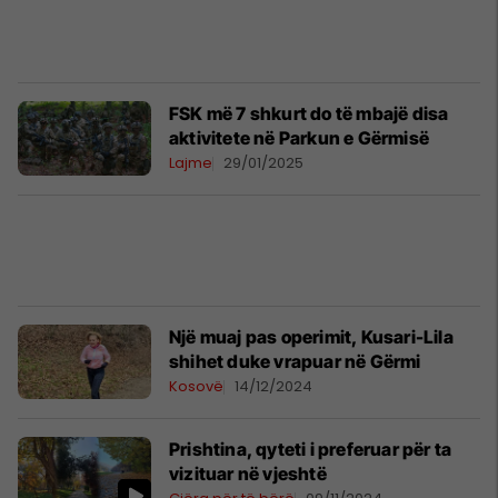
FSK më 7 shkurt do të mbajë disa
aktivitete në Parkun e Gërmisë
Lajme
29/01/2025
Një muaj pas operimit, Kusari-Lila
shihet duke vrapuar në Gërmi
Kosovë
14/12/2024
Prishtina, qyteti i preferuar për ta
vizituar në vjeshtë