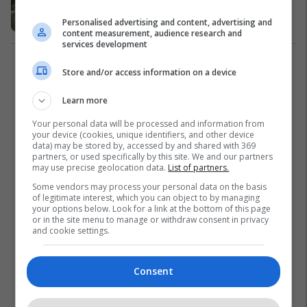
e punëtorëve?
Personalised advertising and content, advertising and
Të Tjera
01/05/2023
content measurement, audience research and
services development
1
Store and/or access information on a device
Learn more
Your personal data will be processed and information from
your device (cookies, unique identifiers, and other device
data) may be stored by, accessed by and shared with 369
partners, or used specifically by this site. We and our partners
may use precise geolocation data.
List of partners.
Some vendors may process your personal data on the basis
of legitimate interest, which you can object to by managing
your options below. Look for a link at the bottom of this page
or in the site menu to manage or withdraw consent in privacy
and cookie settings.
Consent