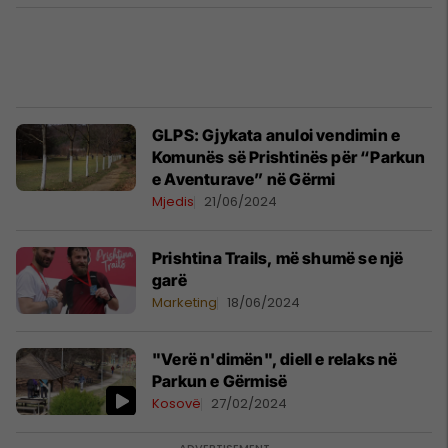
GLPS: Gjykata anuloi vendimin e
Komunës së Prishtinës për “Parkun
e Aventurave” në Gërmi
Mjedis
21/06/2024
Prishtina Trails, më shumë se një
garë
Marketing
18/06/2024
"Verë n'dimën", diell e relaks në
Parkun e Gërmisë
Kosovë
27/02/2024