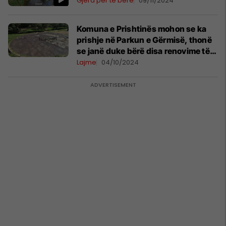
Gjëra për të bërë
09/11/2024
Komuna e Prishtinës mohon se ka
prishje në Parkun e Gërmisë, thonë
se janë duke bërë disa renovime të
këndit të lodrave
Lajme
04/10/2024