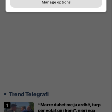
Manage options
Trend Telegrafi
“Marre duhet me ju ardhë, turp
për votat që i keni”, njëri nga