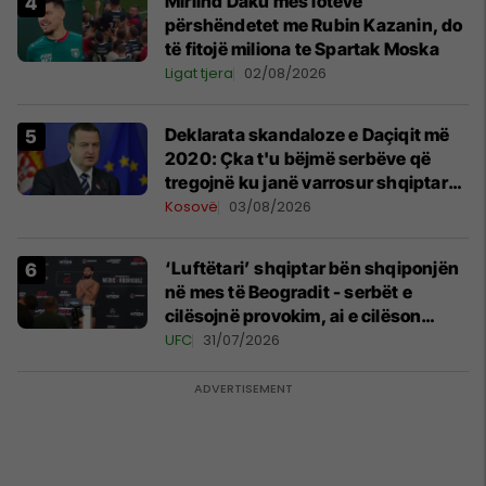
Mirlind Daku mes lotëve
përshëndetet me Rubin Kazanin, do
të fitojë miliona te Spartak Moska
Ligat tjera
02/08/2026
​Deklarata skandaloze e Daçiqit më
2020: Çka t'u bëjmë serbëve që
tregojnë ku janë varrosur shqiptarët
në Serbi
Kosovë
03/08/2026
‘Luftëtari’ shqiptar bën shqiponjën
në mes të Beogradit - serbët e
cilësojnë provokim, ai e cilëson
simbol të identitetit
UFC
31/07/2026