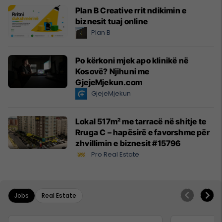
Plan B Creative rrit ndikimin e
biznesit tuaj online
Plan B
Po kërkoni mjek apo klinikë në
Kosovë? Njihuni me
GjejeMjekun.com
GjejeMjekun
Lokal 517m² me tarracë në shitje te
Rruga C – hapësirë e favorshme për
zhvillimin e biznesit #15796
Pro Real Estate
Jobs
Real Estate