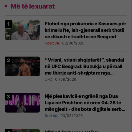
Më të lexuarat
Ftohet nga prokuroria e Kosovës për
krime lufte, ish-gjenerali serb thotë
se dikush e tradhtoi në Beograd
Kosovë
02/08/2026
“Vrisni, vrisni shqiptarët”, skandal
në UFC Beograd: Buzukja u përball
me thirrje anti-shqiptare nga
tribunat
UFC
01/08/2026
Një pleskavicë e ngrënë nga Dua
Lipa në Prishtinë në orën 04:28 të
mëngjesit - dhe bota digjitale serbe
shpall gjendjen e luftës
Serbia
03/08/2026