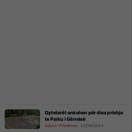
Qytetarët ankohen për disa prishje
te Parku i Gërmisë
Rajoni i Prishtinës
24/09/2024