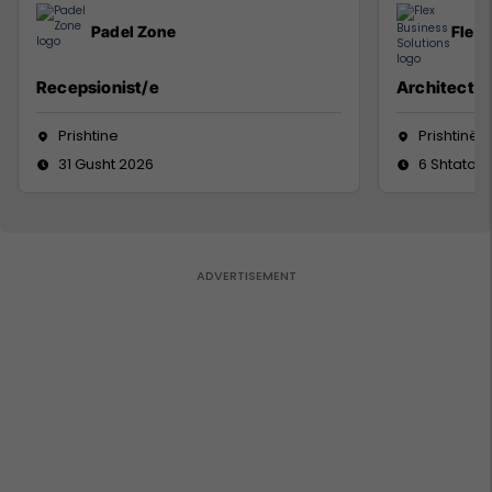
Padel Zone
Flex 
Recepsionist/e
Architect
Prishtine
Prishtinë
31 Gusht 2026
6 Shtator 