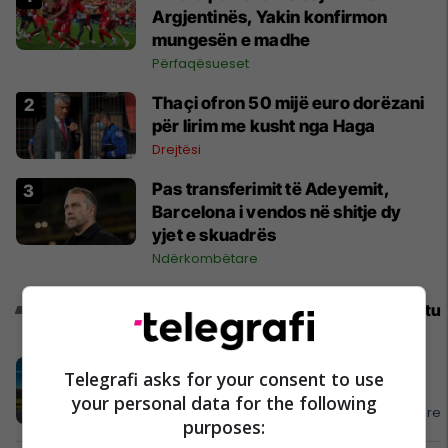
Argjentinës, Yakin konfirmon
mungesën e madhe
Përfaqësueset
Thaçi ofron 50 mijë euro dorëzani
për lirim me kusht nga Haga
Drejtësi
Pas transferimit të Adeyemit,
Barcelona i vendos në shitje dy
yjet e skuadrës
Ndërkombëtare
Promo
Reklamo këtu
APR mendon për ju, diasporë –
Telegrafi asks for your consent to use
mirësevini në shtëpi!
your personal data for the following
APR - Asistencë E Përgjithshme Rrugore
purposes: