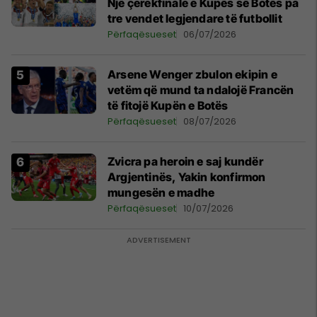
Një çerekfinale e Kupës së Botës pa
tre vendet legjendare të futbollit
Përfaqësueset
06/07/2026
Arsene Wenger zbulon ekipin e
vetëm që mund ta ndalojë Francën
të fitojë Kupën e Botës
Përfaqësueset
08/07/2026
Zvicra pa heroin e saj kundër
Argjentinës, Yakin konfirmon
mungesën e madhe
Përfaqësueset
10/07/2026