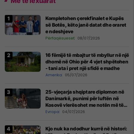
Më të lexuarat
Kompletohen çerekfinalet e Kupës
së Botës, këto janë datat dhe oraret
e ndeshjeve
Përfaqësueset
08/07/2026
16 fëmijë të mbajtur të mbyllur në një
dhomë në Ohio për 4 vjet shpëtohen
- tani ata i pret një sfidë e madhe
Amerika
05/07/2026
25-vjeçarja shqiptare diplomon në
Danimarkë, punimi për luftën në
Kosovë vlerësohet me notën më të
lartë
Evropa
04/07/2026
Kjo nuk ka ndodhur kurrë në histori: