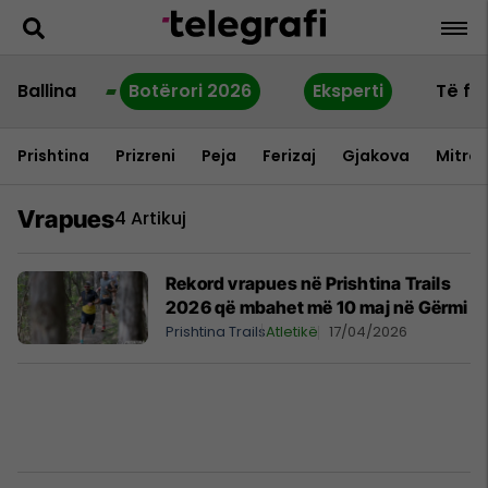
Ballina
Botërori 2026
Eksperti
Të fu
Prishtina
Prizreni
Peja
Ferizaj
Gjakova
Mitrov
Vrapues
4 Artikuj
Rekord vrapues në Prishtina Trails
2026 që mbahet më 10 maj në Gërmi
Prishtina Trails
Atletikë
17/04/2026