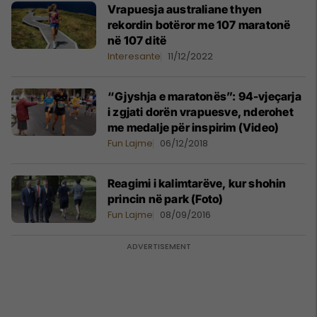
Vrapuesja australiane thyen
rekordin botëror me 107 maratonë
në 107 ditë
Interesante
11/12/2022
“Gjyshja e maratonës”: 94-vjeçarja
i zgjati dorën vrapuesve, nderohet
me medalje për inspirim (Video)
Fun Lajme
06/12/2018
Reagimi i kalimtarëve, kur shohin
princin në park (Foto)
Fun Lajme
08/09/2016