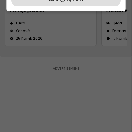
Përvojë praktike
Pranues Mal
Tjera
Tjera
Kosovë
Drenas
25 Korrik 2026
17 Korrik 