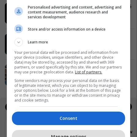
Hamburgeri ma kjut najher vjen këtë
Personalised advertising and content, advertising and
content measurement, audience research and
verë në Burger King
services development
Burger King
Store and/or access information on a device
Me ju në çdo kilometër - EXFIS
Learn more
EXFIS
Your personal data will be processed and information from
your device (cookies, unique identifiers, and other device
data) may be stored by, accessed by and shared with 369
partners, or used specifically by this site. We and our partners
Këtë verë, zgjidh FAFA-n
may use precise geolocation data.
List of partners.
Fafa Resort
Some vendors may process your personal data on the basis
of legitimate interest, which you can object to by managing
your options below. Look for a link at the bottom of this page
or in the site menu to manage or withdraw consent in privacy
and cookie settings.
Jobs
Real Estate
Consent
Viva Fresh Store
Viva 
Manage options