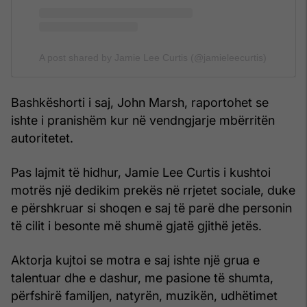
A post shared by Jamie Lee Curtis (@jamieleecurtis)
Bashkëshorti i saj, John Marsh, raportohet se
ishte i pranishëm kur në vendngjarje mbërritën
autoritetet.
Pas lajmit të hidhur, Jamie Lee Curtis i kushtoi
motrës një dedikim prekës në rrjetet sociale, duke
e përshkruar si shoqen e saj të parë dhe personin
të cilit i besonte më shumë gjatë gjithë jetës.
Aktorja kujtoi se motra e saj ishte një grua e
talentuar dhe e dashur, me pasione të shumta,
përfshirë familjen, natyrën, muzikën, udhëtimet