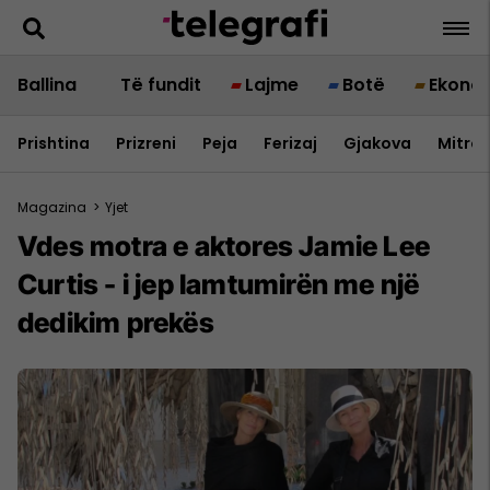
Ballina
Të fundit
Lajme
Botë
Ekono
Prishtina
Prizreni
Peja
Ferizaj
Gjakova
Mitrov
Magazina
>
Yjet
Vdes motra e aktores Jamie Lee
Curtis - i jep lamtumirën me një
dedikim prekës