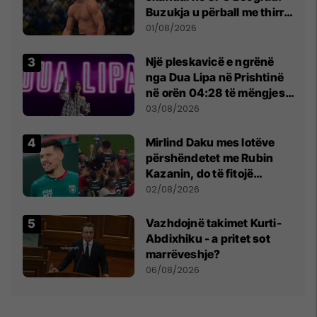
Buzukja u përball me thirrje
anti-shqiptare nga
01/08/2026
tribunat
Një pleskavicë e ngrënë
nga Dua Lipa në Prishtinë
në orën 04:28 të mëngjesit
- dhe bota digjitale serbe
03/08/2026
shpall gjendjen e luftës
Mirlind Daku mes lotëve
përshëndetet me Rubin
Kazanin, do të fitojë
miliona te Spartak Moska
02/08/2026
Vazhdojnë takimet Kurti-
Abdixhiku - a pritet sot
marrëveshje?
06/08/2026