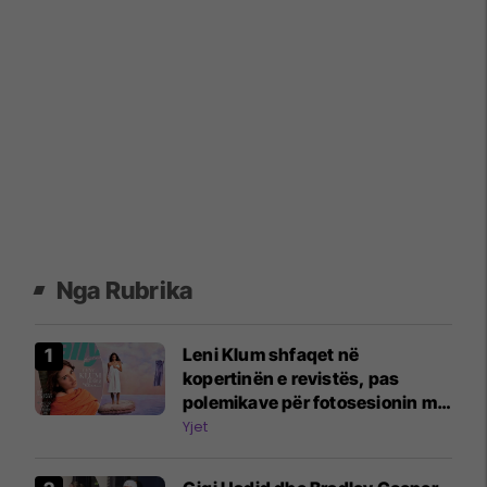
Nga Rubrika
Leni Klum shfaqet në
kopertinën e revistës, pas
polemikave për fotosesionin me
nënën Heidi Klum
Yjet