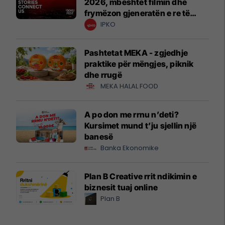
2026, mbështet filmin dhe
frymëzon gjeneratën e re të
krijuesve
IPKO
Pashtetat MEKA - zgjedhje
praktike për mëngjes, piknik
dhe rrugë
MEKA HALAL FOOD
A po don me rrnu n’deti?
Kursimet mund t’ju sjellin një
banesë
Banka Ekonomike
Plan B Creative rrit ndikimin e
biznesit tuaj online
Plan B