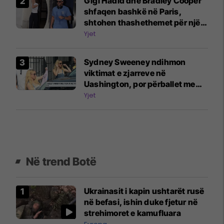
Gigi Hadid dhe Bradley Cooper
shfaqen bashkë në Paris,
shtohen thashethemet për një
martesë të fshehtë
Yjet
Sydney Sweeney ndihmon
viktimat e zjarreve në
Uashington, por përballet me
kritika për shkak të reklamës së
Yjet
“xhinseve të mira”
Në trend Botë
Ukrainasit i kapin ushtarët rusë
në befasi, ishin duke fjetur në
strehimoret e kamufluara