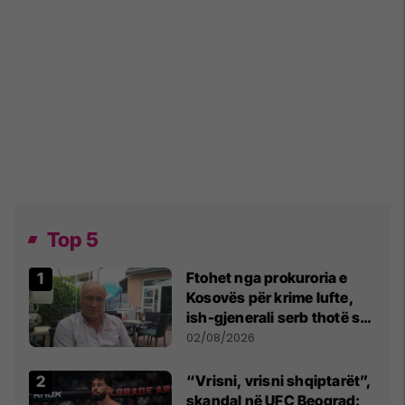
Top 5
Ftohet nga prokuroria e
Kosovës për krime lufte,
ish-gjenerali serb thotë se
dikush e tradhtoi në
02/08/2026
Beograd
“Vrisni, vrisni shqiptarët”,
skandal në UFC Beograd: