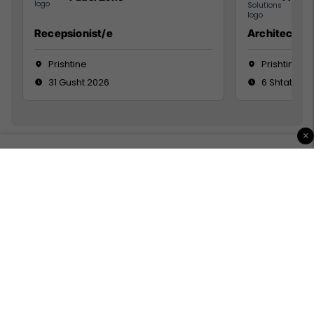
Recepsionist/e
Architect
Prishtine
Prishtinë
31 Gusht 2026
6 Shtator 2
×