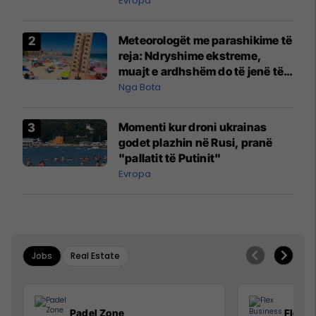
Evropa
Meteorologët me parashikime të
reja: Ndryshime ekstreme,
muajt e ardhshëm do të jenë të
pazakontë
Nga Bota
Momenti kur droni ukrainas
godet plazhin në Rusi, pranë
"pallatit të Putinit"
Evropa
Jobs
Real Estate
Padel Zone
Flex B