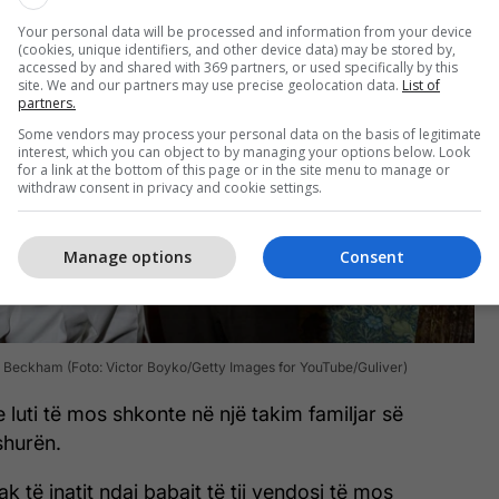
Your personal data will be processed and information from your device
(cookies, unique identifiers, and other device data) may be stored by,
accessed by and shared with 369 partners, or used specifically by this
site. We and our partners may use precise geolocation data.
List of
partners.
Some vendors may process your personal data on the basis of legitimate
interest, which you can object to by managing your options below. Look
for a link at the bottom of this page or in the site menu to manage or
withdraw consent in privacy and cookie settings.
Manage options
Consent
Beckham (Foto: Victor Boyko/Getty Images for YouTube/Guliver)
j e luti të mos shkonte në një takim familjar së
shurën.
k të inatit ndaj babait të tij vendosi të mos