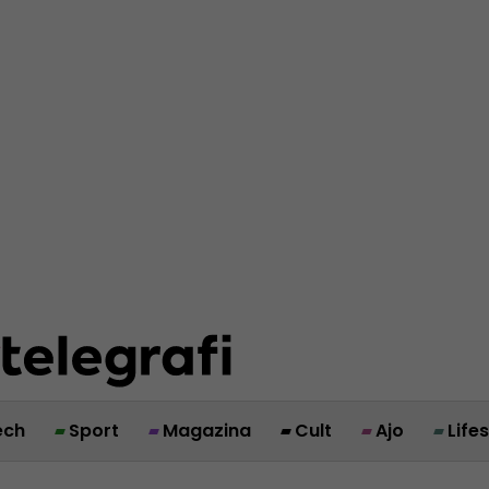
ech
Sport
Magazina
Cult
Ajo
Life