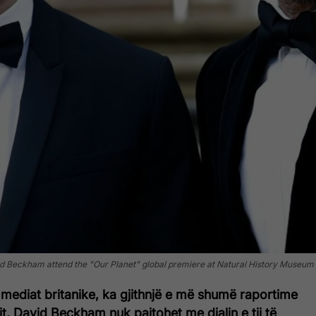
ckham attend the "Our Planet" global premiere at Natural History Museum on 
 mediat britanike, ka gjithnjë e më shumë raportime
ollit, David Beckham nuk pajtohet me djalin e tij të