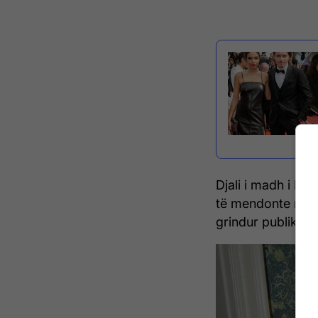
Djali i madh i Be
të mendonte mirë
grindur publikisht