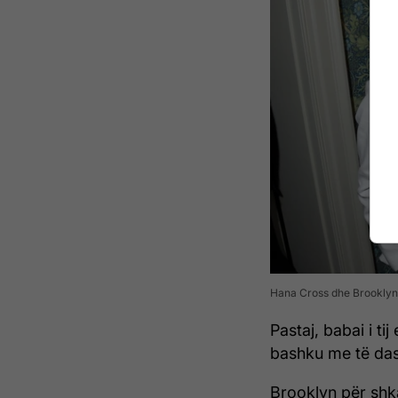
Hana Cross dhe Brooklyn 
Pastaj, babai i ti
bashku me të da
Brooklyn për shka