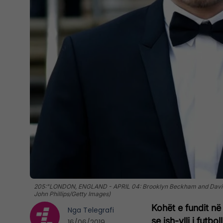
205:"LONDON, ENGLAND - APRIL 04: Brooklyn Beckham and David Be
John Phillips/Getty Images)
Kohët e fundit në
Nga
Telegrafi
se ish-ylli i futb
16/06/2019