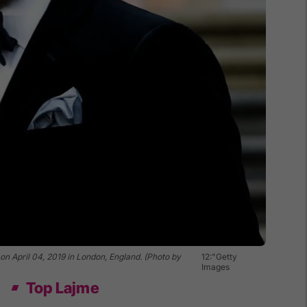
April 04, 2019 in London, England. (Photo by
12:"Getty
Images
Top Lajme