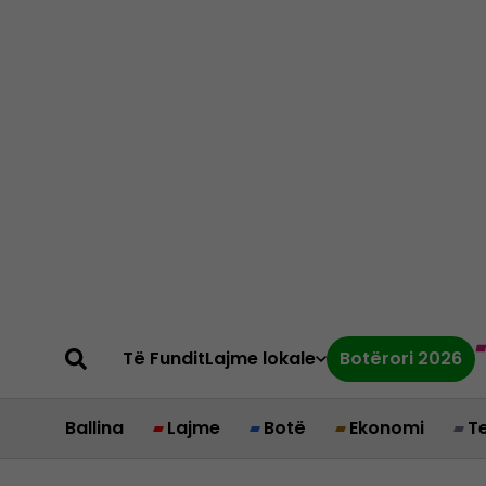
Të Fundit
Lajme lokale
Botërori 2026
Ballina
Lajme
Botë
Ekonomi
T