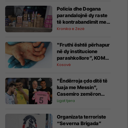
Policia dhe Dogana
parandalojnë dy raste
të kontrabandimit me
mallra në kufi me
Kronika e Zezë
Serbinë
"Fruthi është përhapur
në dy institucione
parashkollore”, KOMF:
Duhet të zbatojnë në
Kosovë
mënyrë rigoroze
kërkesat për vaksinim
"Ëndërroja çdo ditë të
luaja me Messin",
Casemiro zemëron
tifozët e Real Madridit
Ligat tjera
Organizata terroriste
“Severna Brigada”