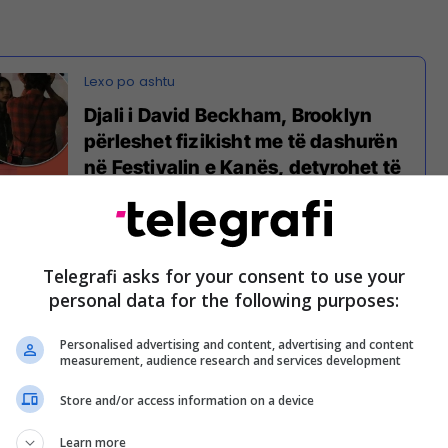
Djali i David Beckham, Brooklyn
përleshet fizikisht me të dashurën
në Festivalin e Kanës, detyrohet të
ndërhyjë sigurimi
ckham nuk ishte ndier mirë kur David e paralajmëroi
Telegrafi asks for your consent to use your
 për marrëdhënien e tij me Hanan, pasi ishin
personal data for the following purposes:
 në festivalin e filmit në Kanë.
Personalised advertising and content, advertising and content
measurement, audience research and services development
Store and/or access information on a device
Learn more