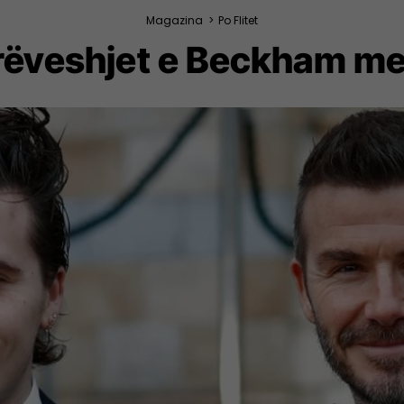
Magazina
>
Po Flitet
eshjet e Beckham me dj