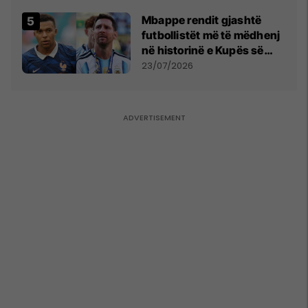
Mbappe rendit gjashtë
futbollistët më të mëdhenj
në historinë e Kupës së
Botës, Messi mbetet i dyti
23/07/2026