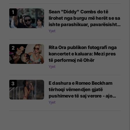
Sean "Diddy" Combs do të
lirohet nga burgu më herët se sa
ishte parashikuar, pavarësisht
përleshjes së fundit
Yjet
Rita Ora publikon fotografi nga
koncertet e kaluara: Mezi pres
të performoj në Ohër
Yjet
E dashura e Romeo Beckham
tërhoqi vëmendjen gjatë
pushimeve të saj verore - ajo
tregoi figurën e saj të përsosur
Yjet
me bikini në një jaht