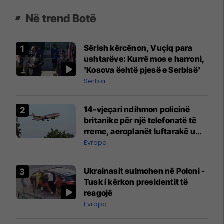
Në trend Botë
Sërish kërcënon, Vuçiq para
ushtarëve: Kurrë mos e harroni,
'Kosova është pjesë e Serbisë'
Serbia
14-vjeçari ndihmon policinë
britanike për një telefonatë të
rreme, aeroplanët luftarakë u
ngritën në ajër për të
Evropa
interceptuar fluturaken e Qatar
Airways që po shkonte drejt
Ukrainasit sulmohen në Poloni -
Mançesterit
Tusk i kërkon presidentit të
reagojë
Evropa