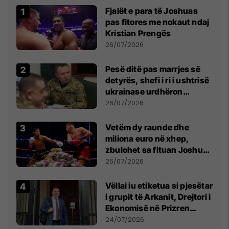
Fjalët e para të Joshuas
pas fitores me nokaut ndaj
Kristian Prengës
26/07/2026
Pesë ditë pas marrjes së
detyrës, shefi i ri i ushtrisë
ukrainase urdhëron
kontroll të madh
26/07/2026
Vetëm dy raunde dhe
miliona euro në xhep,
zbulohet sa fituan Joshua
e Prenga
26/07/2026
Vëllai iu etiketua si pjesëtar
i grupit të Arkanit, Drejtori i
Ekonomisë në Prizren
mohon pretendimet
24/07/2026