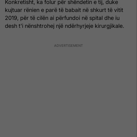
Konkretisht, ka folur për shëndetin e tij, duke
kujtuar rënien e parë të babait në shkurt të vitit
2019, për të cilën ai përfundoi në spital dhe iu
desh t'i nënshtrohej një ndërhyrjeje kirurgjikale.