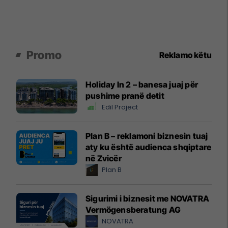
Promo
Reklamo këtu
Holiday In 2 – banesa juaj për
pushime pranë detit
Edil Project
Plan B – reklamoni biznesin tuaj
aty ku është audienca shqiptare
në Zvicër
Plan B
Sigurimi i biznesit me NOVATRA
Vermögensberatung AG
NOVATRA