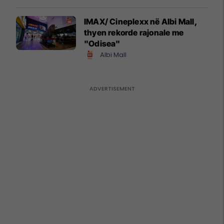
IMAX/ Cineplexx në Albi Mall,
thyen rekorde rajonale me
"Odisea"
Albi Mall