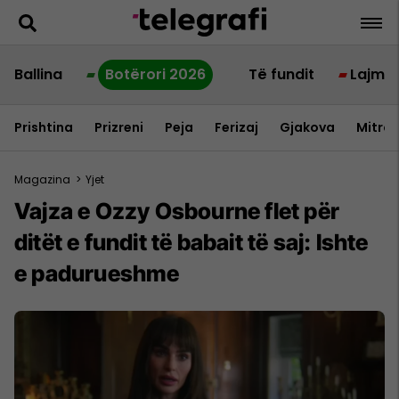
Ballina
Botërori 2026
Të fundit
Lajme
Prishtina
Prizreni
Peja
Ferizaj
Gjakova
Mitrov
Magazina
>
Yjet
Vajza e Ozzy Osbourne flet për
ditët e fundit të babait të saj: Ishte
e padurueshme