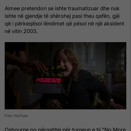
Aimee pretendon se ishte traumatizuar dhe nuk
ishte në gjendje të shërohej pasi theu qafën, gjë
që i përkeqësoi lëndimet që pësoi në një aksident
në vitin 2003.
Foto: YouTube
Osbourne po përgatitej për turneun e tij "No More