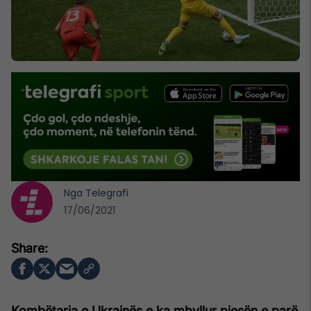
Nga
Telegrafi
17/06/2021
Kombëtarja e Ukrainës e ka mbyllur pjesën e parë