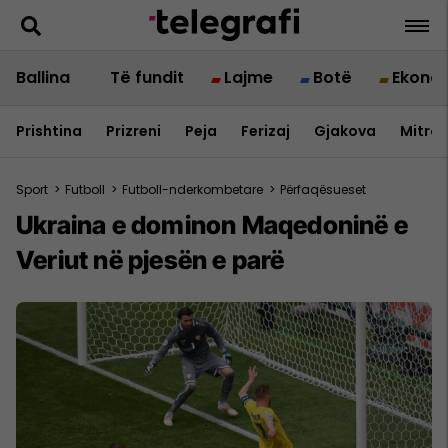
Ballina
Të fundit
Lajme
Botë
Ekono
Prishtina
Prizreni
Peja
Ferizaj
Gjakova
Mitrov
Sport
>
Futboll
>
Futboll-nderkombetare
>
Përfaqësueset
Ukraina e dominon Maqedoninë e
Veriut në pjesën e parë