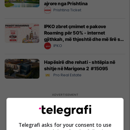
ajrore nga Prishtina
Prishtina Ticket
IPKO zbret çmimet e pakove
Roaming për 50% - internet
gjithkah, më thjeshtë dhe më lirë se
kurrë!
IPKO
Hapësirë dhe rehati - shtëpia në
shitje në Marigona 2 #15095
Pro Real Estate
Telegrafi asks for your consent to use