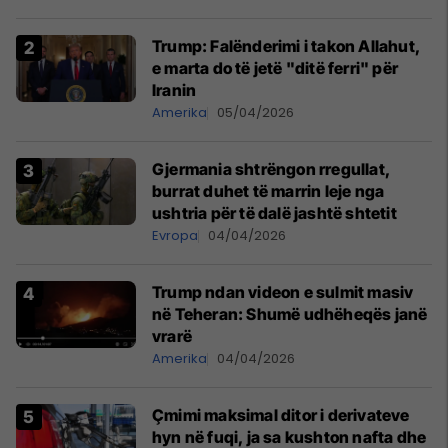
Trump: Falënderimi i takon Allahut,
e marta do të jetë "ditë ferri" për
Iranin
Amerika
05/04/2026
Gjermania shtrëngon rregullat,
burrat duhet të marrin leje nga
ushtria për të dalë jashtë shtetit
Evropa
04/04/2026
Trump ndan videon e sulmit masiv
në Teheran: Shumë udhëheqës janë
vrarë
Amerika
04/04/2026
Çmimi maksimal ditor i derivateve
hyn në fuqi, ja sa kushton nafta dhe