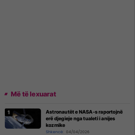
Më të lexuarat
Astronautët e NASA-s raportojnë
erë djegieje nga tualeti i anijes
kozmike
Shkencë
04/04/2026