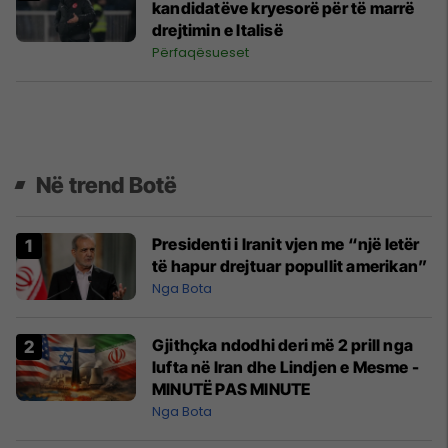
kandidatëve kryesorë për të marrë
drejtimin e Italisë
Përfaqësueset
Në trend Botë
Presidenti i Iranit vjen me “një letër
të hapur drejtuar popullit amerikan”
Nga Bota
Gjithçka ndodhi deri më 2 prill nga
lufta në Iran dhe Lindjen e Mesme -
MINUTË PAS MINUTE
Nga Bota