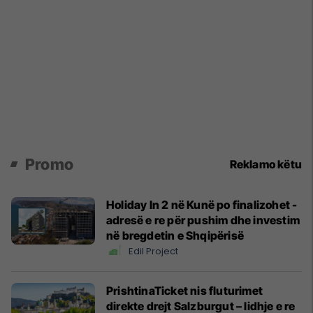
Promo
Reklamo këtu
Holiday In 2 në Kunë po finalizohet -
adresë e re për pushim dhe investim
në bregdetin e Shqipërisë
Edil Project
PrishtinaTicket nis fluturimet
direkte drejt Salzburgut – lidhje e re