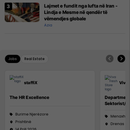
Lajmet e fundit nga lufta në Iran -
Lindja e Mesme në qendër të
vëmendjes globale
Azia
Jobs
Real Estate
staffiX
Viva 
The HR Excellence
Department
Sektorist/e,
Burime Njerëzore
Menaxhm
Prishtinë
Drenas
14 Prill 2026