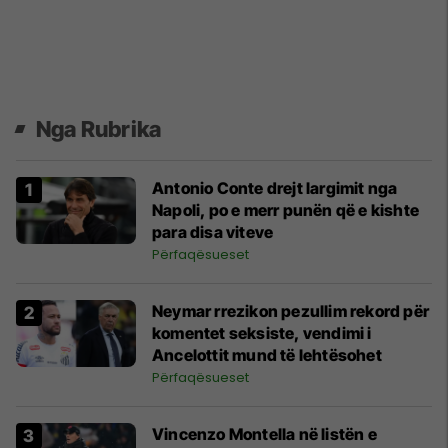
Nga Rubrika
Antonio Conte drejt largimit nga
Napoli, po e merr punën që e kishte
para disa viteve
Përfaqësueset
Neymar rrezikon pezullim rekord për
komentet seksiste, vendimi i
Ancelottit mund të lehtësohet
Përfaqësueset
Vincenzo Montella në listën e