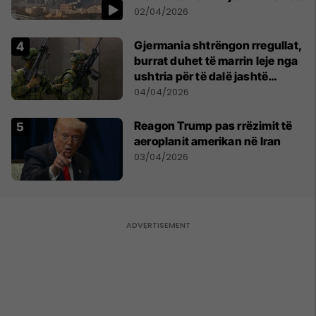
Shumë gjëra të tjera do të
02/04/2026
pasojnë
Gjermania shtrëngon rregullat,
burrat duhet të marrin leje nga
ushtria për të dalë jashtë
shtetit
04/04/2026
Reagon Trump pas rrëzimit të
aeroplanit amerikan në Iran
03/04/2026