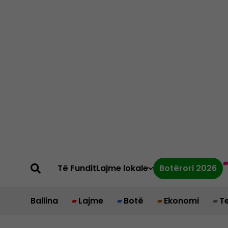
Të Fundit
Lajme lokale
Botërori 2026
Ballina
Lajme
Botë
Ekonomi
T