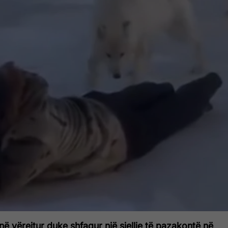
anë vërejtur duke shfaqur një sjellje të pazakontë në