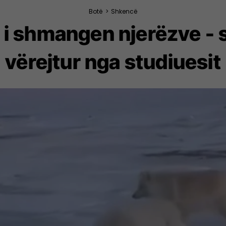
Botë
>
Shkencë
k i shmangen njerëzve - s
vërejtur nga studiuesit