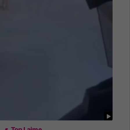
Top Lajme