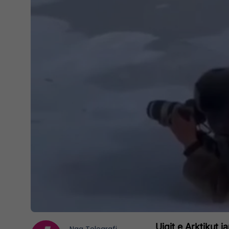
Ujqit e Arktikut j