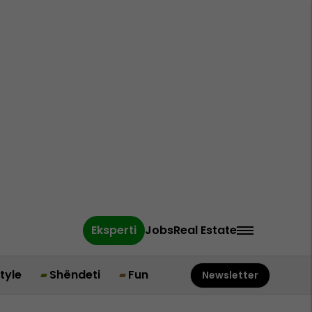
Eksperti
Jobs
Real Estate
style
Shëndeti
Fun
Newsletter