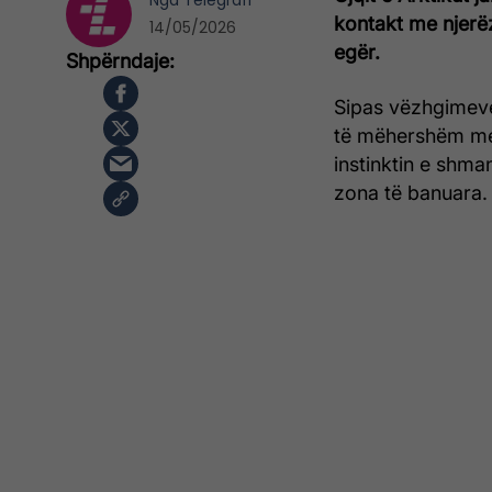
Nga
Telegrafi
kontakt me njerëz
14/05/2026
egër.
Sipas vëzhgimeve
të mëhershëm me 
instinktin e shma
zona të banuara.