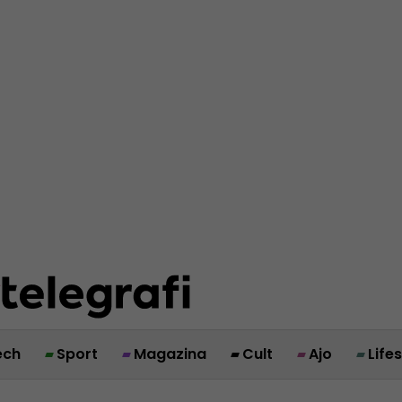
ech
Sport
Magazina
Cult
Ajo
Life