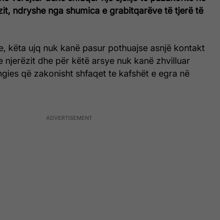
it, ndryshe nga shumica e grabitqarëve të tjerë të
, këta ujq nuk kanë pasur pothuajse asnjë kontakt
njerëzit dhe për këtë arsye nuk kanë zhvilluar
ngies që zakonisht shfaqet te kafshët e egra në