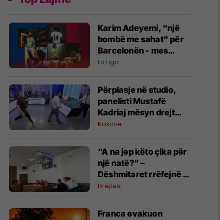
Karim Adeyemi, “një
bombë me sahat" për
Barcelonën - mes
talentit të madh dhe
La Liga
mos arritjes së
madhështisë
Përplasje në studio,
panelisti Mustafë
Kadriaj mësyn drejt
Nexhmedin Spahiut -
Kosovë
ndërpritet transmetimi
“A na jep këto çika për
një natë?” –
Dëshmitaret rrëfejnë si
nisi konflikti që
Drejtësi
përfundoi me
plagosjen e tre
Franca evakuon
personave