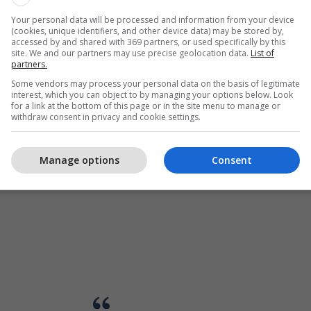
Your personal data will be processed and information from your device
(cookies, unique identifiers, and other device data) may be stored by,
accessed by and shared with 369 partners, or used specifically by this
site. We and our partners may use precise geolocation data.
List of
partners.
Some vendors may process your personal data on the basis of legitimate
interest, which you can object to by managing your options below. Look
for a link at the bottom of this page or in the site menu to manage or
withdraw consent in privacy and cookie settings.
Manage options
Consent