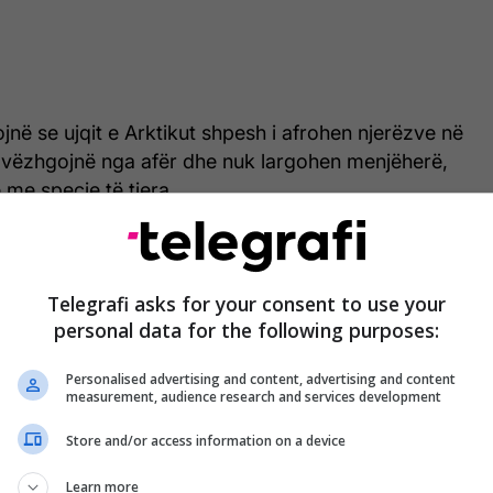
ojnë se ujqit e Arktikut shpesh i afrohen njerëzve në
i vëzhgojnë nga afër dhe nuk largohen menjëherë,
 me specie të tjera.
k tregojnë sjellje agresive. Përkundrazi, qëndrimi i
ral, me një sjellje që duket e udhëhequr më shumë
Telegrafi asks for your consent to use your
sa nga frika apo mbrojtja e territorit.
personal data for the following purposes:
në se kjo sjellje lidhet me mungesën e ekspozimit
Personalised advertising and content, advertising and content
abitatin e tyre të largët dhe të izoluar në Arktik, ku
measurement, audience research and services development
ore është minimale.
/Telegrafi/
Store and/or access information on a device
Learn more