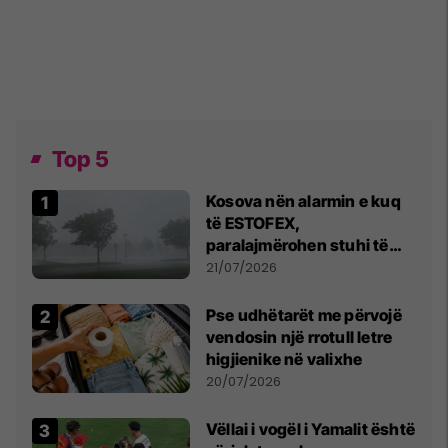
Top 5
Kosova nën alarmin e kuq
të ESTOFEX,
paralajmërohen stuhi të
fuqishme me breshër dhe
21/07/2026
erëra të forta
Pse udhëtarët me përvojë
vendosin një rrotull letre
higjienike në valixhe
20/07/2026
Vëllai i vogël i Yamalit është