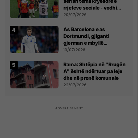
sërish tema kryesore e
rrjeteve sociale - vodhi
vëmendjen pas finales së
20/07/2026
Kupës së Botës
As Barcelona e as
Dortmundi, gjiganti
gjerman e mbyllë
marrëveshjen për Fisnik
19/07/2026
Asllanin
Rama: Shtëpia në "Rrugën
A" është ndërtuar pa leje
dhe në pronë komunale
22/07/2026