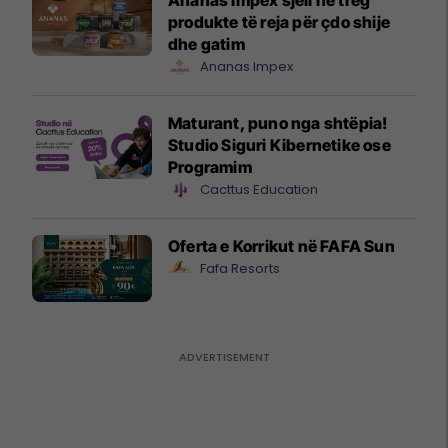
produkte të reja për çdo shije
dhe gatim
Ananas Impex
Maturant, puno nga shtëpia!
Studio Siguri Kibernetike ose
Programim
Cacttus Education
Oferta e Korrikut në FAFA Sun
Fafa Resorts