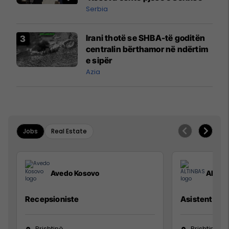
Serbia
Irani thotë se SHBA-të goditën
centralin bërthamor në ndërtim
e sipër
Azia
Jobs
Real Estate
Avedo Kosovo
ALTIN
Recepsioniste
Asistente e S
Prishtinë
Prishtinë