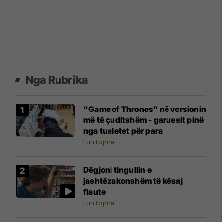
Nga Rubrika
“Game of Thrones” në versionin
më të çuditshëm - garuesit pinë
nga tualetet për para
Fun Lajme
Dëgjoni tingullin e
jashtëzakonshëm të kësaj
flaute
Fun Lajme