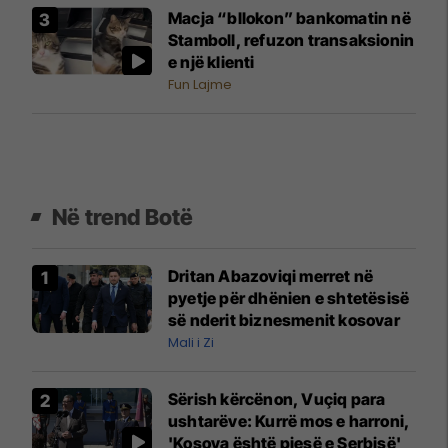
Macja “bllokon” bankomatin në
Stamboll, refuzon transaksionin
e një klienti
Fun Lajme
Në trend Botë
Dritan Abazoviqi merret në
pyetje për dhënien e shtetësisë
së nderit biznesmenit kosovar
Mali i Zi
Sërish kërcënon, Vuçiq para
ushtarëve: Kurrë mos e harroni,
'Kosova është pjesë e Serbisë'