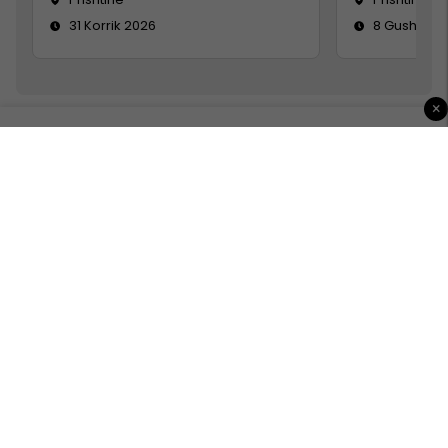
31 Korrik 2026
8 Gusht 20
×