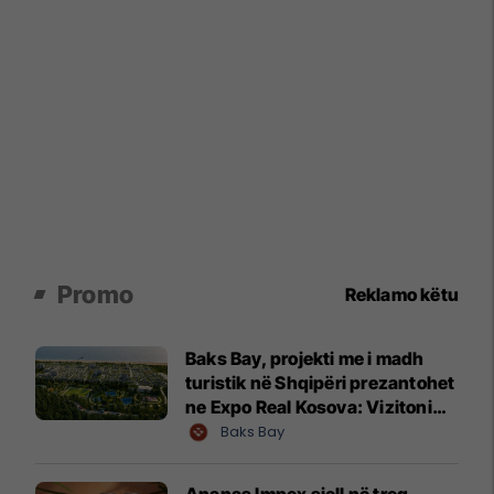
Promo
Reklamo këtu
Baks Bay, projekti me i madh
turistik në Shqipëri prezantohet
ne Expo Real Kosova: Vizitoni
shtandin dhe zbuloni
Baks Bay
mundësitë e investimit
Ananas Impex sjell në treg