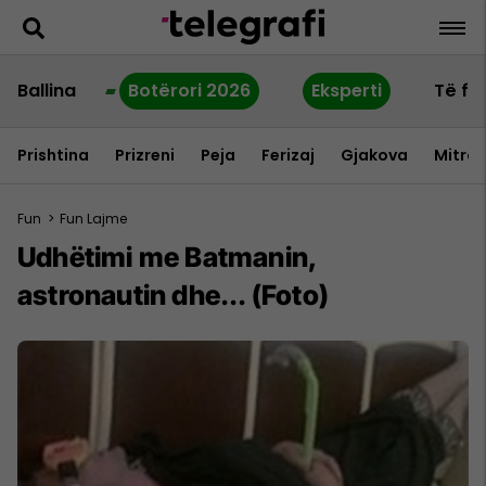
Ballina
Botërori 2026
Eksperti
Të fu
Prishtina
Prizreni
Peja
Ferizaj
Gjakova
Mitrov
Fun
>
Fun Lajme
Udhëtimi me Batmanin,
astronautin dhe... (Foto)