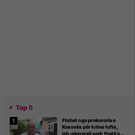
Top 5
Ftohet nga prokuroria e
Kosovës për krime lufte,
ish-gjenerali serb thotë se