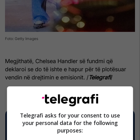
Foto: Getty Images
Megjithatë, Chelsea Handler së fundmi që
deklaroi se do të ishte e hapur për të plotësuar
vendin në drejtimin e emisionit. /
Telegrafi
/
Telegrafi asks for your consent to use
your personal data for the following
purposes: