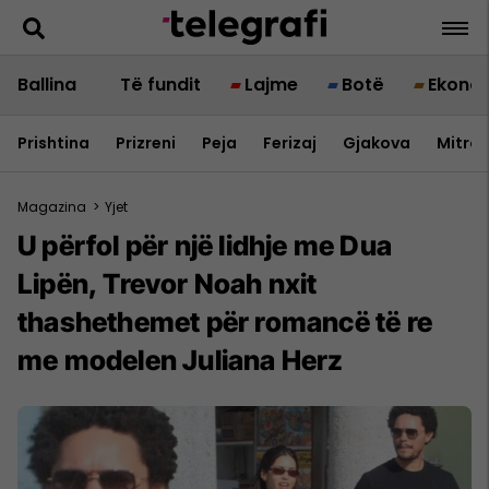
Ballina
Të fundit
Lajme
Botë
Ekono
Prishtina
Prizreni
Peja
Ferizaj
Gjakova
Mitrov
Magazina
>
Yjet
U përfol për një lidhje me Dua
Lipën, Trevor Noah nxit
thashethemet për romancë të re
me modelen Juliana Herz