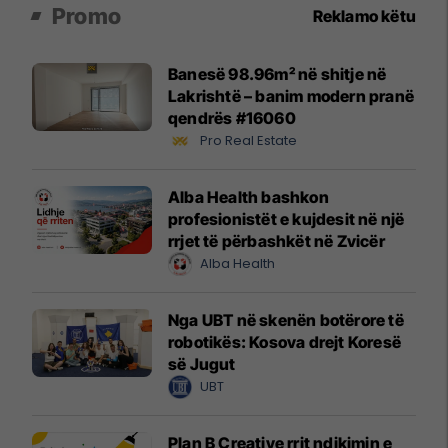
Promo
Reklamo këtu
Banesë 98.96m² në shitje në
Lakrishtë – banim modern pranë
qendrës #16060
Pro Real Estate
Alba Health bashkon
profesionistët e kujdesit në një
rrjet të përbashkët në Zvicër
Alba Health
Nga UBT në skenën botërore të
robotikës: Kosova drejt Koresë
së Jugut
UBT
Plan B Creative rrit ndikimin e