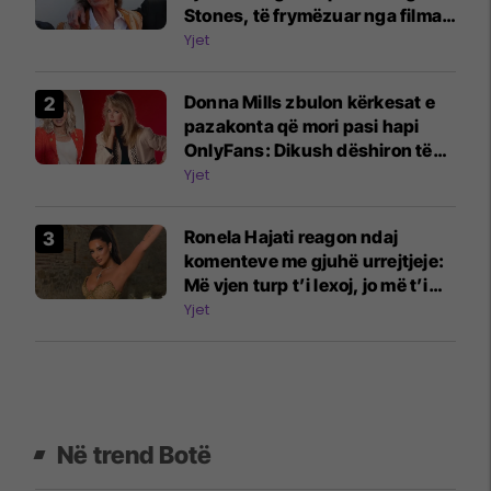
Stones, të frymëzuar nga filmat
e Beatles
Yjet
Donna Mills zbulon kërkesat e
pazakonta që mori pasi hapi
OnlyFans: Dikush dëshiron të
më shohë duke shtypur rrush
Yjet
me këmbë
Ronela Hajati reagon ndaj
komenteve me gjuhë urrejtjeje:
Më vjen turp t’i lexoj, jo më t’i
shkruaj
Yjet
Në trend Botë