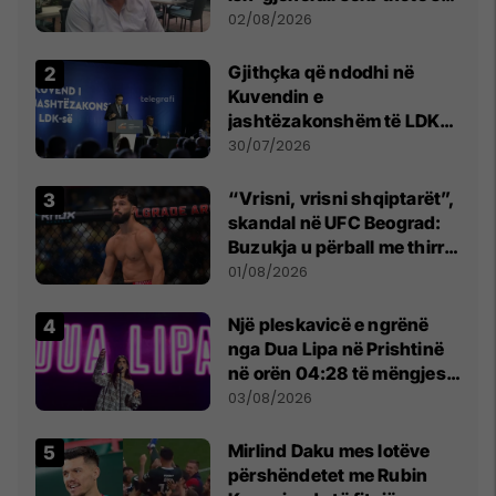
dikush e tradhtoi në
02/08/2026
Beograd
Gjithçka që ndodhi në
Kuvendin e
jashtëzakonshëm të LDK-
së
30/07/2026
“Vrisni, vrisni shqiptarët”,
skandal në UFC Beograd:
Buzukja u përball me thirrje
anti-shqiptare nga
01/08/2026
tribunat
Një pleskavicë e ngrënë
nga Dua Lipa në Prishtinë
në orën 04:28 të mëngjesit
- dhe bota digjitale serbe
03/08/2026
shpall gjendjen e luftës
Mirlind Daku mes lotëve
përshëndetet me Rubin