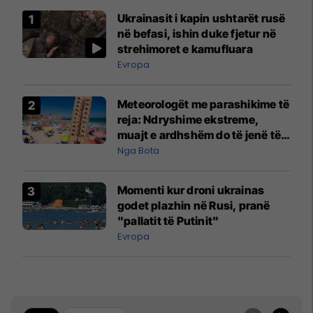
Ukrainasit i kapin ushtarët rusë
në befasi, ishin duke fjetur në
strehimoret e kamufluara
Evropa
Meteorologët me parashikime të
reja: Ndryshime ekstreme,
muajt e ardhshëm do të jenë të
pazakontë
Nga Bota
Momenti kur droni ukrainas
godet plazhin në Rusi, pranë
"pallatit të Putinit"
Evropa