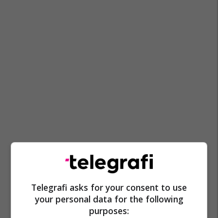
Donald Trump
Shba
Irani
Izraeli
Ali Khamenei
Telegrafi asks for your consent to use
your personal data for the following
purposes: