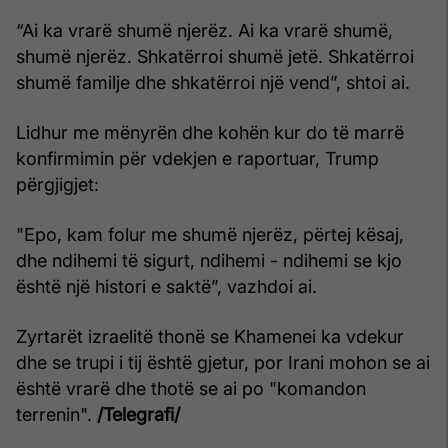
“Ai ka vrarë shumë njerëz. Ai ka vrarë shumë,
shumë njerëz. Shkatërroi shumë jetë. Shkatërroi
shumë familje dhe shkatërroi një vend”, shtoi ai.
Lidhur me mënyrën dhe kohën kur do të marrë
konfirmimin për vdekjen e raportuar, Trump
përgjigjet:
"Epo, kam folur me shumë njerëz, përtej kësaj,
dhe ndihemi të sigurt, ndihemi - ndihemi se kjo
është një histori e saktë”, vazhdoi ai.
Zyrtarët izraelitë thonë se Khamenei ka vdekur
dhe se trupi i tij është gjetur, por Irani mohon se ai
është vrarë dhe thotë se ai po "komandon
terrenin".
/Telegrafi/