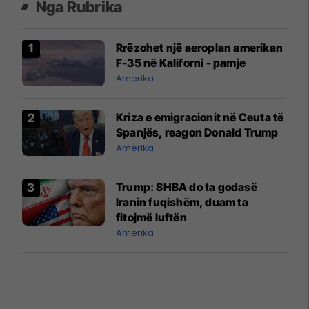
Nga Rubrika
Rrëzohet një aeroplan amerikan
F-35 në Kaliforni - pamje
Amerika
Kriza e emigracionit në Ceuta të
Spanjës, reagon Donald Trump
Amerika
Trump: SHBA do ta godasë
Iranin fuqishëm, duam ta
fitojmë luftën
Amerika