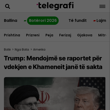
Ballina
Botërori 2026
Të fundit
Lajme
Prishtina
Prizreni
Peja
Ferizaj
Gjakova
Mitrov
Botë
>
Nga Bota
>
Amerika
Trump: Mendojmë se raportet për
vdekjen e Khameneit janë të sakta