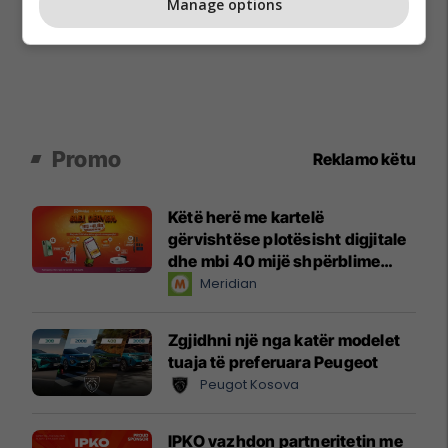
Manage options
Promo
Reklamo këtu
Këtë herë me kartelë
gërvishtëse plotësisht digjitale
dhe mbi 40 mijë shpërblime
instant!
Meridian
Zgjidhni një nga katër modelet
tuaja të preferuara Peugeot
Peugot Kosova
IPKO vazhdon partneritetin me