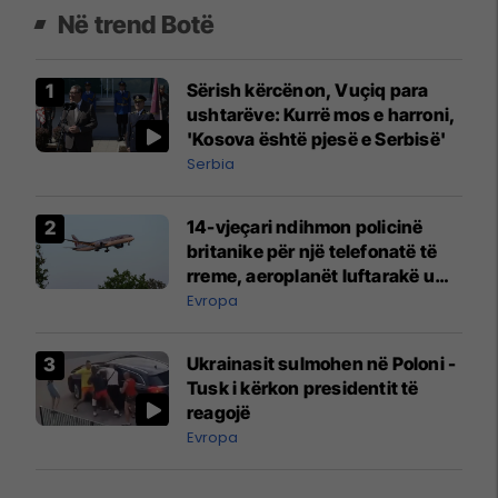
Në trend Botë
Sërish kërcënon, Vuçiq para
ushtarëve: Kurrë mos e harroni,
'Kosova është pjesë e Serbisë'
Serbia
14-vjeçari ndihmon policinë
britanike për një telefonatë të
rreme, aeroplanët luftarakë u
ngritën në ajër për të
Evropa
interceptuar fluturaken e Qatar
Airways që po shkonte drejt
Ukrainasit sulmohen në Poloni -
Mançesterit
Tusk i kërkon presidentit të
reagojë
Evropa