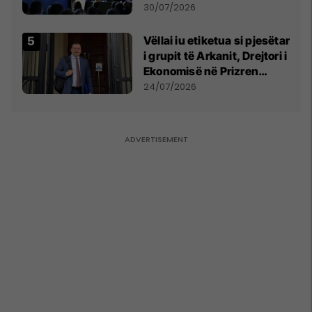
së
30/07/2026
Vëllai iu etiketua si pjesëtar
i grupit të Arkanit, Drejtori i
Ekonomisë në Prizren
mohon pretendimet
24/07/2026