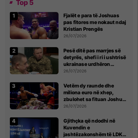
Top 5
Fjalët e para të Joshuas
pas fitores me nokaut ndaj
Kristian Prengës
26/07/2026
Pesë ditë pas marrjes së
detyrës, shefi i ri i ushtrisë
ukrainase urdhëron
kontroll të madh
26/07/2026
Vetëm dy raunde dhe
miliona euro në xhep,
zbulohet sa fituan Joshua
e Prenga
26/07/2026
Gjithçka që ndodhi në
Kuvendin e
jashtëzakonshëm të LDK-