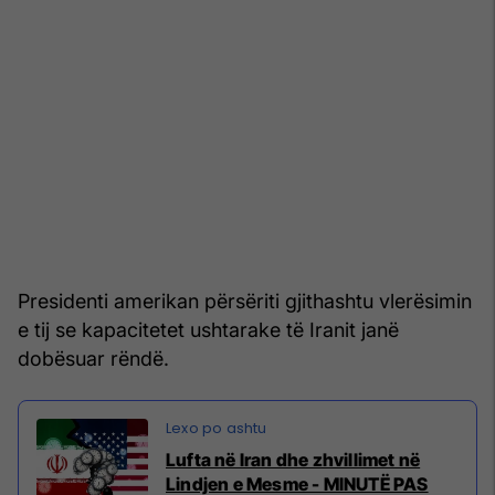
Presidenti amerikan përsëriti gjithashtu vlerësimin
e tij se kapacitetet ushtarake të Iranit janë
dobësuar rëndë.
Lufta në Iran dhe zhvillimet në
Lindjen e Mesme - MINUTË PAS