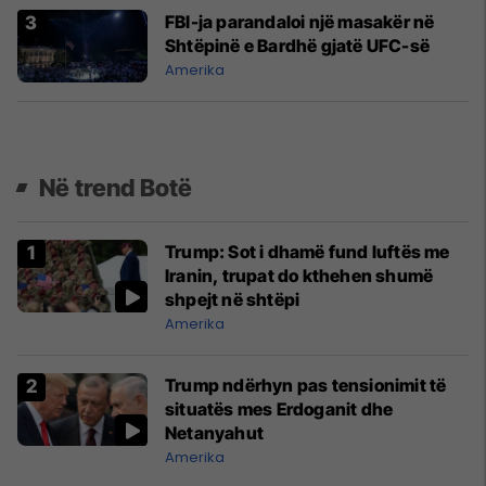
FBI-ja parandaloi një masakër në
Shtëpinë e Bardhë gjatë UFC-së
Amerika
Në trend Botë
Trump: Sot i dhamë fund luftës me
Iranin, trupat do kthehen shumë
shpejt në shtëpi
Amerika
Trump ndërhyn pas tensionimit të
situatës mes Erdoganit dhe
Netanyahut
Amerika