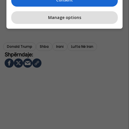
Manage options
Donald Trump
Shba
Irani
Lufta Në Iran