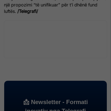
një propozimi “të unifikuar” për t’i dhënë fund
luftës.
/Telegrafi/