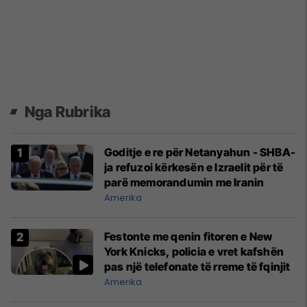
Nga Rubrika
Goditje e re për Netanyahun - SHBA-
ja refuzoi kërkesën e Izraelit për të
parë memorandumin me Iranin
Amerika
Festonte me qenin fitoren e New
York Knicks, policia e vret kafshën
pas një telefonate të rreme të fqinjit
Amerika