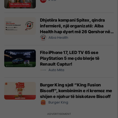
Dhjetëra kompani Spitex, qindra
infermierë, një organizatë: Alba
Health hap dyert më 26 Qershor në
Cyrih
Alba Health
Fito iPhone 17, LED TV 65 ose
PlayStation 5 me çdo blerje të
Renault Captur!
Auto Mita
Burger King sjell “King Fusion
Biscoff”, kombinimin e ri kremoz me
shijen e njohur të biskotave Biscoff
Burger King