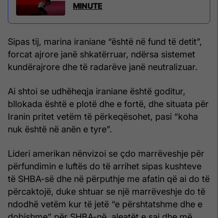
MINUTE
Sipas tij, marina iraniane “është në fund të detit”,
forcat ajrore janë shkatërruar, ndërsa sistemet
kundërajrore dhe të radarëve janë neutralizuar.
Ai shtoi se udhëheqja iraniane është goditur,
bllokada është e plotë dhe e fortë, dhe situata për
Iranin pritet vetëm të përkeqësohet, pasi “koha
nuk është në anën e tyre”.
Lideri amerikan nënvizoi se çdo marrëveshje për
përfundimin e luftës do të arrihet sipas kushteve
të SHBA-së dhe në përputhje me afatin që ai do të
përcaktojë, duke shtuar se një marrëveshje do të
ndodhë vetëm kur të jetë “e përshtatshme dhe e
dobishme” për SHBA-në, aleatët e saj dhe më