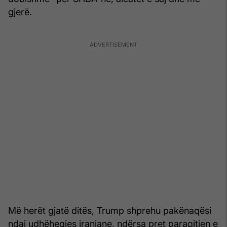
gjerë.
Më herët gjatë ditës, Trump shprehu pakënaqësi
ndaj udhëheqjes iraniane, ndërsa pret paraqitjen e