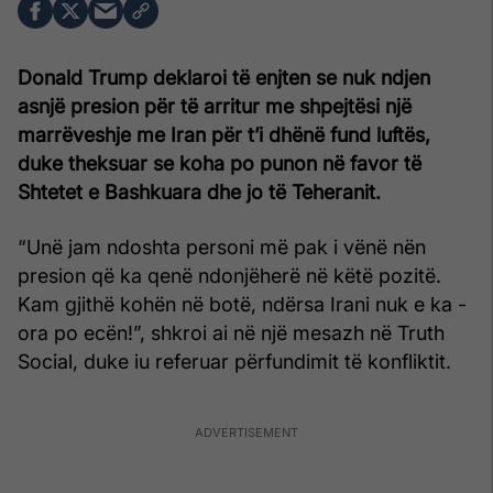
Donald Trump deklaroi të enjten se nuk ndjen
asnjë presion për të arritur me shpejtësi një
marrëveshje me Iran për t’i dhënë fund luftës,
duke theksuar se koha po punon në favor të
Shtetet e Bashkuara dhe jo të Teheranit.
“Unë jam ndoshta personi më pak i vënë nën
presion që ka qenë ndonjëherë në këtë pozitë.
Kam gjithë kohën në botë, ndërsa Irani nuk e ka -
ora po ecën!”, shkroi ai në një mesazh në Truth
Social, duke iu referuar përfundimit të konfliktit.