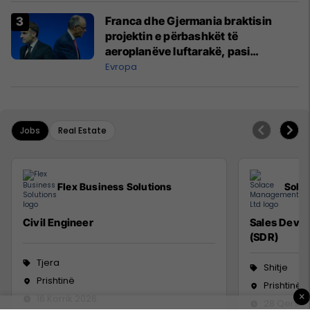
Franca dhe Gjermania braktisin
projektin e përbashkët të
aeroplanëve luftarakë, pasi
kompanitë nuk arrijnë marrëveshje
Evropa
Jobs
Real Estate
Flex Business Solutions
Sola
Civil Engineer
Sales Deve
(SDR)
Tjera
Shitje
Prishtinë
Prishtinë
×
16 Korrik 2026
28 Qersho