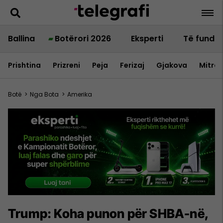
Ballina
Botërori 2026
Eksperti
Të fundit
Prishtina
Prizreni
Peja
Ferizaj
Gjakova
Mitrov
Botë
>
Nga Bota
>
Amerika
Trump: Koha punon për SHBA-në,