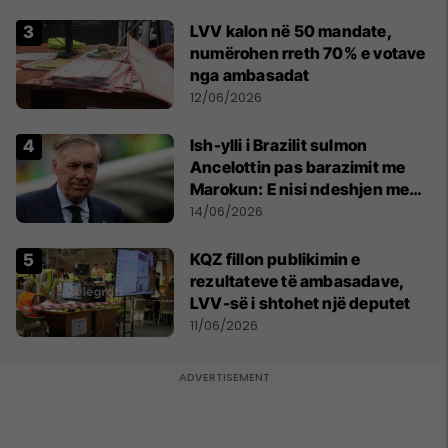
LVV kalon në 50 mandate,
numërohen rreth 70% e votave
nga ambasadat
12/06/2026
Ish-ylli i Brazilit sulmon
Ancelottin pas barazimit me
Marokun: E nisi ndeshjen me
formacionin e gabuar
14/06/2026
KQZ fillon publikimin e
rezultateve të ambasadave,
LVV-së i shtohet një deputet
11/06/2026