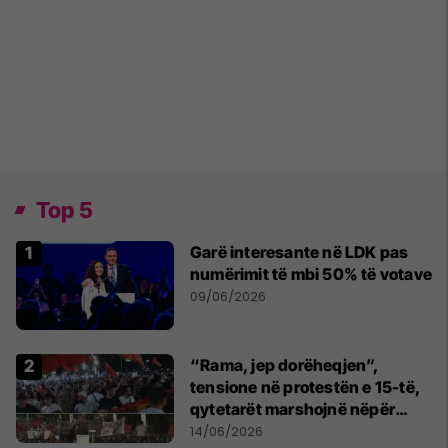
Top 5
Garë interesante në LDK pas
numërimit të mbi 50% të votave
09/06/2026
“Rama, jep dorëheqjen”,
tensione në protestën e 15-të,
qytetarët marshojnë nëpër
kryeqytet
14/06/2026