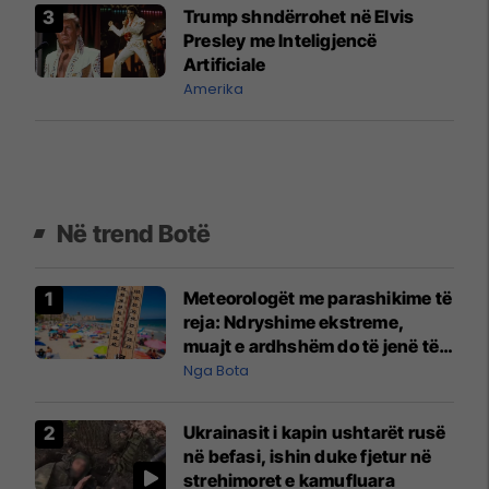
Trump shndërrohet në Elvis
Presley me Inteligjencë
Artificiale
Amerika
Në trend Botë
Meteorologët me parashikime të
reja: Ndryshime ekstreme,
muajt e ardhshëm do të jenë të
pazakontë
Nga Bota
Ukrainasit i kapin ushtarët rusë
në befasi, ishin duke fjetur në
strehimoret e kamufluara