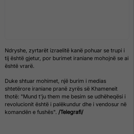
Ndryshe, zyrtarët izraelitë kanë pohuar se trupi i
tij është gjetur, por burimet iraniane mohojnë se ai
është vrarë.
Duke shtuar mohimet, një burim i medias
shtetërore iraniane pranë zyrës së Khameneit
thotë: "Mund t'ju them me besim se udhëheqësi i
revolucionit është i palëkundur dhe i vendosur në
komandën e fushës".
/Telegrafi/