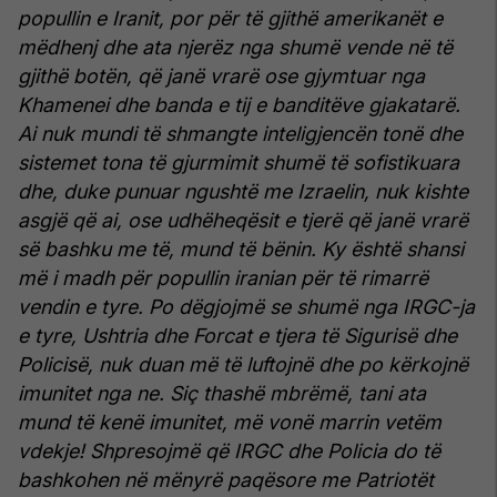
popullin e Iranit, por për të gjithë amerikanët e
mëdhenj dhe ata njerëz nga shumë vende në të
gjithë botën, që janë vrarë ose gjymtuar nga
Khamenei dhe banda e tij e banditëve gjakatarë.
Ai nuk mundi të shmangte inteligjencën tonë dhe
sistemet tona të gjurmimit shumë të sofistikuara
dhe, duke punuar ngushtë me Izraelin, nuk kishte
asgjë që ai, ose udhëheqësit e tjerë që janë vrarë
së bashku me të, mund të bënin. Ky është shansi
më i madh për popullin iranian për të rimarrë
vendin e tyre. Po dëgjojmë se shumë nga IRGC-ja
e tyre, Ushtria dhe Forcat e tjera të Sigurisë dhe
Policisë, nuk duan më të luftojnë dhe po kërkojnë
imunitet nga ne. Siç thashë mbrëmë, tani ata
mund të kenë imunitet, më vonë marrin vetëm
vdekje! Shpresojmë që IRGC dhe Policia do të
bashkohen në mënyrë paqësore me Patriotët