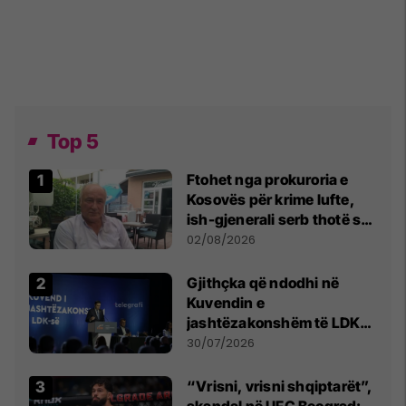
Top 5
Ftohet nga prokuroria e
Kosovës për krime lufte,
ish-gjenerali serb thotë se
dikush e tradhtoi në
02/08/2026
Beograd
Gjithçka që ndodhi në
Kuvendin e
jashtëzakonshëm të LDK-
së
30/07/2026
“Vrisni, vrisni shqiptarët”,
skandal në UFC Beograd: