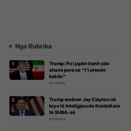
Nga Rubrika
Trump: Po i japim Iranit çdo
shans para se “t'i presim
kokën"
Amerika
Trump emëron Jay Clayton në
krye të Inteligjencës Kombëtare
të SHBA-së
Amerika