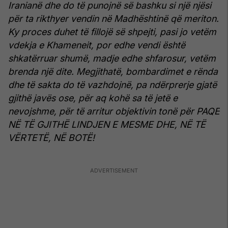
Iranianë dhe do të punojnë së bashku si një njësi
për ta rikthyer vendin në Madhështinë që meriton.
Ky proces duhet të fillojë së shpejti, pasi jo vetëm
vdekja e Khameneit, por edhe vendi është
shkatërruar shumë, madje edhe shfarosur, vetëm
brenda një dite. Megjithatë, bombardimet e rënda
dhe të sakta do të vazhdojnë, pa ndërprerje gjatë
gjithë javës ose, për aq kohë sa të jetë e
nevojshme, për të arritur objektivin tonë për PAQE
NË TË GJITHË LINDJEN E MESME DHE, NË TË
VËRTETË, NË BOTË!