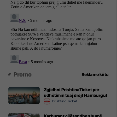
Promo
Reklamo këtu
Zgjidhni PrishtinaTicket për
udhëtimin tuaj drejt Hamburgut
Prishtina Ticket
Karburant cilësor dhe shumë