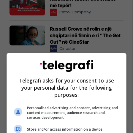
më tepër!
Petrol Company
Russell Crowe në rolin e një
shqiptari në filmin e ri “The Get
Out” në CineStar
Cinestar
"A po takohemi? Veni dihet" –
Një histori që rritet bashkë me
familjet tona
Telegrafi asks for your consent to use
Viva Fresh Store
your personal data for the following
purposes:
Personalised advertising and content, advertising and
content measurement, audience research and
services development
Store and/or access information on a device