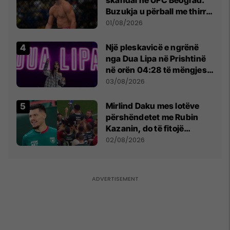
Buzukja u përball me thirrje
anti-shqiptare nga
01/08/2026
tribunat
Një pleskavicë e ngrënë
nga Dua Lipa në Prishtinë
në orën 04:28 të mëngjesit
- dhe bota digjitale serbe
03/08/2026
shpall gjendjen e luftës
Mirlind Daku mes lotëve
përshëndetet me Rubin
Kazanin, do të fitojë
miliona te Spartak Moska
02/08/2026