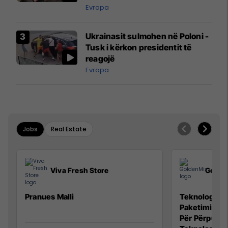
Evropa
Ukrainasit sulmohen në Poloni -
Tusk i kërkon presidentit të
reagojë
Evropa
Jobs
Real Estate
Viva Fresh Store
Golde
Pranues Malli
Teknolog/e p
Paketimin e 
Për Përpunim