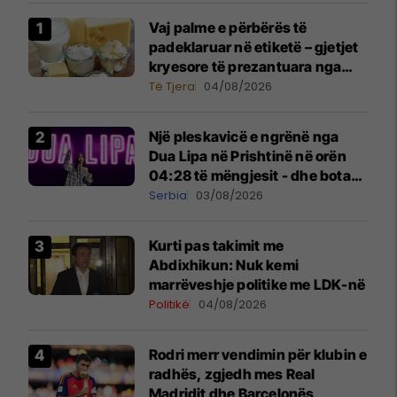
Vaj palme e përbërës të
padeklaruar në etiketë – gjetjet
kryesore të prezantuara nga
AUV-i pas kontrollit në sektorin
Të Tjera
04/08/2026
e qumështit
Një pleskavicë e ngrënë nga
Dua Lipa në Prishtinë në orën
04:28 të mëngjesit - dhe bota
digjitale serbe shpall gjendjen e
Serbia
03/08/2026
luftës
Kurti pas takimit me
Abdixhikun: Nuk kemi
marrëveshje politike me LDK-në
Politikë
04/08/2026
Rodri merr vendimin për klubin e
radhës, zgjedh mes Real
Madridit dhe Barcelonës