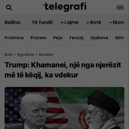
Ballina
Të fundit
Lajme
Botë
Ekono
Prishtina
Prizreni
Peja
Ferizaj
Gjakova
Mitrov
Botë
>
Nga Bota
>
Amerika
Trump: Khamanei, një nga njerëzit
më të këqij, ka vdekur