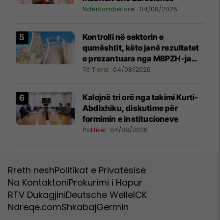
Ndërkombëtare
04/08/2026
Kontrolli në sektorin e
qumështit, këto janë rezultatet
e prezantuara nga MBPZH-ja
dhe AUV
Të Tjera
04/08/2026
Kalojnë tri orë nga takimi Kurti-
Abdixhiku, diskutime për
formimin e institucioneve
Politikë
04/08/2026
Rreth nesh
Politikat e Privatësisë
Na Kontaktoni
Prokurimi i Hapur
RTV Dukagjini
Deutsche Welle
ICK
Ndreqe.com
Shkabaj
Germin